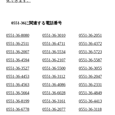
化できます。
0551-36に関連する電話番号
0551-36-8080
0551-36-3010
0551-36-2051
0551-36-2511
0551-36-4711
0551-36-4372
0551-36-2007
0551-36-5534
0551-36-5723
0551-36-4594
0551-36-2107
0551-36-5587
0551-36-3527
0551-36-5500
0551-36-3055
0551-36-4453
0551-36-3112
0551-36-2047
0551-36-4563
0551-36-4086
0551-36-2331
0551-36-5664
0551-36-6028
0551-36-4849
0551-36-8199
0551-36-3161
0551-36-4413
0551-36-6778
0551-36-2077
0551-36-3118