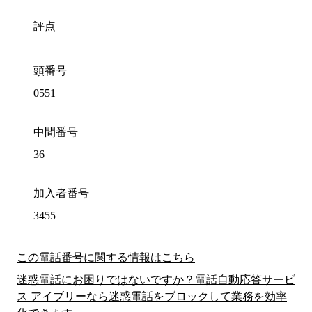
評点
頭番号
0551
中間番号
36
加入者番号
3455
この電話番号に関する情報はこちら
迷惑電話にお困りではないですか？電話自動応答サービ
ス アイブリーなら迷惑電話をブロックして業務を効率