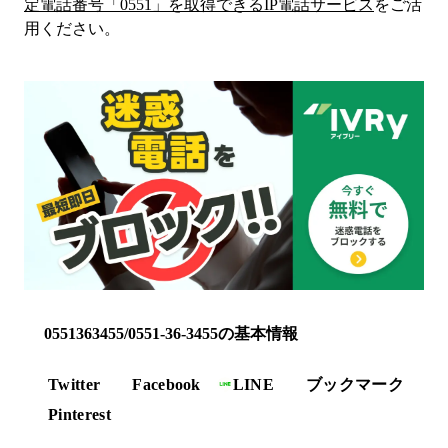
定電話番号「
0551
」を取得できるIP電話サービス
をご活
用ください。
0551363455/0551-36-3455の基本情報
Twitter
Facebook
LINE
ブックマーク
Pinterest