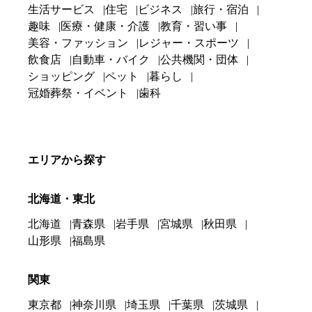
生活サービス
住宅
ビジネス
旅行・宿泊
趣味
医療・健康・介護
教育・習い事
美容・ファッション
レジャー・スポーツ
飲食店
自動車・バイク
公共機関・団体
ショッピング
ペット
暮らし
冠婚葬祭・イベント
歯科
エリアから探す
北海道・東北
北海道
青森県
岩手県
宮城県
秋田県
山形県
福島県
関東
東京都
神奈川県
埼玉県
千葉県
茨城県