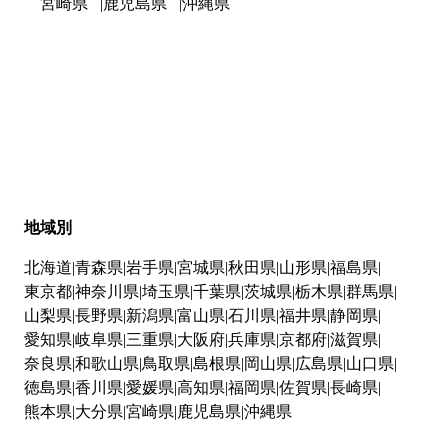
宮崎県
鹿児島県
沖縄県
地域別
北海道
青森県
岩手県
宮城県
秋田県
山形県
福島県
東京都
神奈川県
埼玉県
千葉県
茨城県
栃木県
群馬県
山梨県
長野県
新潟県
富山県
石川県
福井県
静岡県
愛知県
岐阜県
三重県
大阪府
兵庫県
京都府
滋賀県
奈良県
和歌山県
鳥取県
島根県
岡山県
広島県
山口県
徳島県
香川県
愛媛県
高知県
福岡県
佐賀県
長崎県
熊本県
大分県
宮崎県
鹿児島県
沖縄県