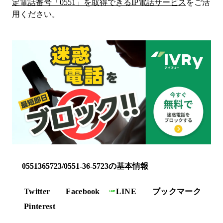
定電話番号「
0551
」を取得できるIP電話サービス
をご活
用ください。
0551365723/0551-36-5723の基本情報
Twitter
Facebook
LINE
ブックマーク
Pinterest