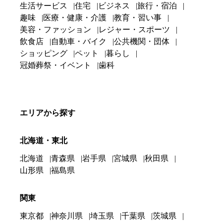
生活サービス
住宅
ビジネス
旅行・宿泊
趣味
医療・健康・介護
教育・習い事
美容・ファッション
レジャー・スポーツ
飲食店
自動車・バイク
公共機関・団体
ショッピング
ペット
暮らし
冠婚葬祭・イベント
歯科
エリアから探す
北海道・東北
北海道
青森県
岩手県
宮城県
秋田県
山形県
福島県
関東
東京都
神奈川県
埼玉県
千葉県
茨城県