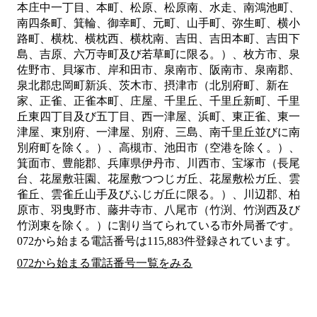
本庄中一丁目、本町、松原、松原南、水走、南鴻池町、
南四条町、箕輪、御幸町、元町、山手町、弥生町、横小
路町、横枕、横枕西、横枕南、吉田、吉田本町、吉田下
島、吉原、六万寺町及び若草町に限る。）、枚方市、泉
佐野市、貝塚市、岸和田市、泉南市、阪南市、泉南郡、
泉北郡忠岡町新浜、茨木市、摂津市（北別府町、新在
家、正雀、正雀本町、庄屋、千里丘、千里丘新町、千里
丘東四丁目及び五丁目、西一津屋、浜町、東正雀、東一
津屋、東別府、一津屋、別府、三島、南千里丘並びに南
別府町を除く。）、高槻市、池田市（空港を除く。）、
箕面市、豊能郡、兵庫県伊丹市、川西市、宝塚市（長尾
台、花屋敷荘園、花屋敷つつじガ丘、花屋敷松ガ丘、雲
雀丘、雲雀丘山手及びふじガ丘に限る。）、川辺郡、柏
原市、羽曳野市、藤井寺市、八尾市（竹渕、竹渕西及び
竹渕東を除く。）
に割り当てられている市外局番です。
072から始まる電話番号は115,883件登録されています。
072から始まる電話番号一覧をみる