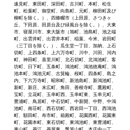
速見町、東田町、深田町、古川町、本町、松生
町、松葉町、御堂町、向島町、元町、柳田町及び
柳町を除く。）、四條畷市（上田原、さつきヶ
丘、下田原、田原台及び緑風台を除く。）、大東
市、寝屋川市、東大阪市（旭町、池島町、池之端
町、出雲井町、出雲井本町、稲葉、今米、岩田町
（三丁目を除く。）、瓜生堂一丁目、加納、上石
切町、上四条町、上六万寺町、川中、川田、河内
町、神田町、喜里川町、北石切町、北鴻池町、客
坊町、日下町、五条町、鴻池町、鴻池徳庵町、鴻
池本町、鴻池元町、古箕輪、桜町、四条町、島之
内、下六万寺町、昭和町、新池島町、新鴻池町、
新町、新庄、末広町、角田、善根寺町、鷹殿町、
宝町、立花町、玉串町西、玉串町東、玉串元町、
豊浦町、鳥居町、中石切町、中新開、中野、中鴻
池町、南荘町、西石切町、西岩田一丁目、西鴻池
町、額田町、布市町、箱殿町、花園西町、花園東
町、花園本町、東石切町、東鴻池町、東豊浦町、
東山町、菱江、菱屋東、瓢箪山町、本庄中一丁