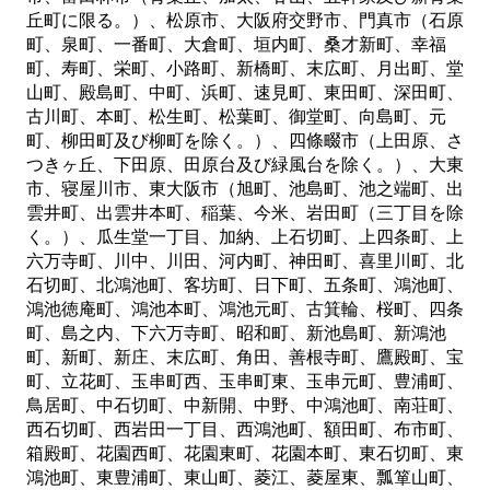
丘町に限る。）、松原市、大阪府交野市、門真市（石原
町、泉町、一番町、大倉町、垣内町、桑才新町、幸福
町、寿町、栄町、小路町、新橋町、末広町、月出町、堂
山町、殿島町、中町、浜町、速見町、東田町、深田町、
古川町、本町、松生町、松葉町、御堂町、向島町、元
町、柳田町及び柳町を除く。）、四條畷市（上田原、さ
つきヶ丘、下田原、田原台及び緑風台を除く。）、大東
市、寝屋川市、東大阪市（旭町、池島町、池之端町、出
雲井町、出雲井本町、稲葉、今米、岩田町（三丁目を除
く。）、瓜生堂一丁目、加納、上石切町、上四条町、上
六万寺町、川中、川田、河内町、神田町、喜里川町、北
石切町、北鴻池町、客坊町、日下町、五条町、鴻池町、
鴻池徳庵町、鴻池本町、鴻池元町、古箕輪、桜町、四条
町、島之内、下六万寺町、昭和町、新池島町、新鴻池
町、新町、新庄、末広町、角田、善根寺町、鷹殿町、宝
町、立花町、玉串町西、玉串町東、玉串元町、豊浦町、
鳥居町、中石切町、中新開、中野、中鴻池町、南荘町、
西石切町、西岩田一丁目、西鴻池町、額田町、布市町、
箱殿町、花園西町、花園東町、花園本町、東石切町、東
鴻池町、東豊浦町、東山町、菱江、菱屋東、瓢箪山町、