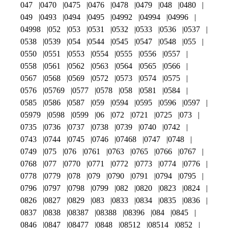
047
0470
0475
0476
0478
0479
048
0480
049
0493
0494
0495
04992
04994
04996
04998
052
053
0531
0532
0533
0536
0537
0538
0539
054
0544
0545
0547
0548
055
0550
0551
0553
0554
0555
0556
0557
0558
0561
0562
0563
0564
0565
0566
0567
0568
0569
0572
0573
0574
0575
0576
05769
0577
0578
058
0581
0584
0585
0586
0587
059
0594
0595
0596
0597
05979
0598
0599
06
072
0721
0725
073
0735
0736
0737
0738
0739
0740
0742
0743
0744
0745
0746
07468
0747
0748
0749
075
076
0761
0763
0765
0766
0767
0768
077
0770
0771
0772
0773
0774
0776
0778
0779
078
079
0790
0791
0794
0795
0796
0797
0798
0799
082
0820
0823
0824
0826
0827
0829
083
0833
0834
0835
0836
0837
0838
08387
08388
08396
084
0845
0846
0847
08477
0848
08512
08514
0852