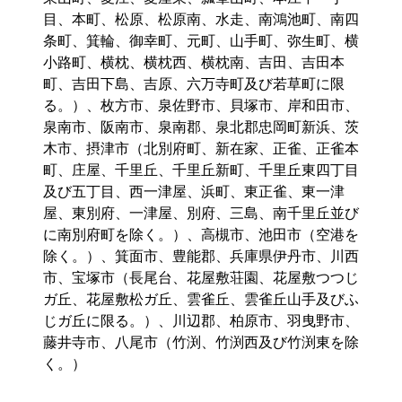
目、本町、松原、松原南、水走、南鴻池町、南四
条町、箕輪、御幸町、元町、山手町、弥生町、横
小路町、横枕、横枕西、横枕南、吉田、吉田本
町、吉田下島、吉原、六万寺町及び若草町に限
る。）、枚方市、泉佐野市、貝塚市、岸和田市、
泉南市、阪南市、泉南郡、泉北郡忠岡町新浜、茨
木市、摂津市（北別府町、新在家、正雀、正雀本
町、庄屋、千里丘、千里丘新町、千里丘東四丁目
及び五丁目、西一津屋、浜町、東正雀、東一津
屋、東別府、一津屋、別府、三島、南千里丘並び
に南別府町を除く。）、高槻市、池田市（空港を
除く。）、箕面市、豊能郡、兵庫県伊丹市、川西
市、宝塚市（長尾台、花屋敷荘園、花屋敷つつじ
ガ丘、花屋敷松ガ丘、雲雀丘、雲雀丘山手及びふ
じガ丘に限る。）、川辺郡、柏原市、羽曳野市、
藤井寺市、八尾市（竹渕、竹渕西及び竹渕東を除
く。）