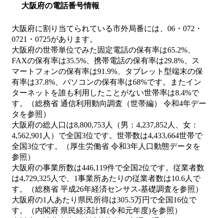
大阪府の電話番号情報
大阪府に割り当てられている市外局番には、06・072・
0721・0725があります。
大阪府の世帯単位でみた固定電話の保有率は65.2%、
FAXの保有率は35.5%、携帯電話の保有率は29.8%、ス
マートフォンの保有率は91.9%、タブレット型端末の保
有率は37.8%、パソコンの保有率は68%です。またイン
ターネットを誰も利用したことがない世帯率は8.4%で
す。（総務省 通信利用動向調査（世帯編） 令和4年デー
タを参照）
大阪府の総人口は8,800,753人（男：4,237,852人、女：
4,562,901人）で全国3位です。世帯数は4,433,664世帯で
全国3位です。（厚生労働省 令和3年人口動態データを
参照）
大阪府の事業所数は446,119件で全国2位です。従業者数
は4,729,325人で、1事業所あたりの従業者数は10.6人で
す。（総務省 平成26年経済センサス‐基礎調査を参照）
大阪府の1人あたり県民所得は305.5万円で全国16位で
す。（内閣府 県民経済計算(令和元年度)を参照）