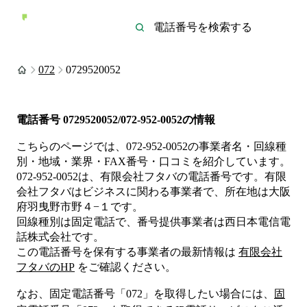
072
0729520052
電話番号
0729520052/072-952-0052
の情報
こちらのページでは、
072-952-0052
の事業者名・回線種
別・地域・業界・FAX番号・口コミを紹介しています。
072-952-0052
は、
有限会社フタバ
の電話番号です。
有限
会社フタバは
ビジネス
に関わる事業者
で、所在地は大阪
府羽曳野市野４−１
です。
回線種別は
固定電話
で、番号提供事業者は
西日本電信電
話株式会社
です。
この電話番号を保有する事業者の最新情報は
有限会社
フタバ
のHP
をご確認ください。
なお、固定電話番号「
072
」を取得したい場合には、
固