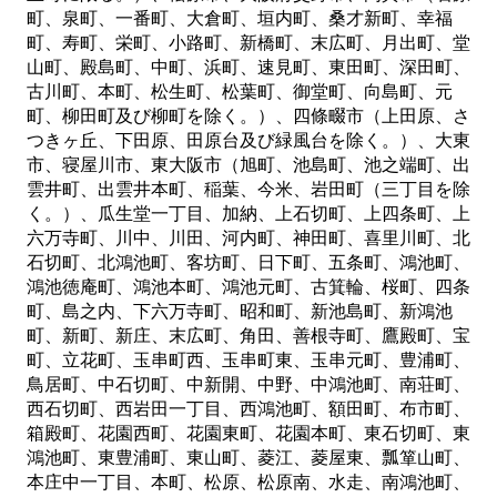
町、泉町、一番町、大倉町、垣内町、桑才新町、幸福
町、寿町、栄町、小路町、新橋町、末広町、月出町、堂
山町、殿島町、中町、浜町、速見町、東田町、深田町、
古川町、本町、松生町、松葉町、御堂町、向島町、元
町、柳田町及び柳町を除く。）、四條畷市（上田原、さ
つきヶ丘、下田原、田原台及び緑風台を除く。）、大東
市、寝屋川市、東大阪市（旭町、池島町、池之端町、出
雲井町、出雲井本町、稲葉、今米、岩田町（三丁目を除
く。）、瓜生堂一丁目、加納、上石切町、上四条町、上
六万寺町、川中、川田、河内町、神田町、喜里川町、北
石切町、北鴻池町、客坊町、日下町、五条町、鴻池町、
鴻池徳庵町、鴻池本町、鴻池元町、古箕輪、桜町、四条
町、島之内、下六万寺町、昭和町、新池島町、新鴻池
町、新町、新庄、末広町、角田、善根寺町、鷹殿町、宝
町、立花町、玉串町西、玉串町東、玉串元町、豊浦町、
鳥居町、中石切町、中新開、中野、中鴻池町、南荘町、
西石切町、西岩田一丁目、西鴻池町、額田町、布市町、
箱殿町、花園西町、花園東町、花園本町、東石切町、東
鴻池町、東豊浦町、東山町、菱江、菱屋東、瓢箪山町、
本庄中一丁目、本町、松原、松原南、水走、南鴻池町、