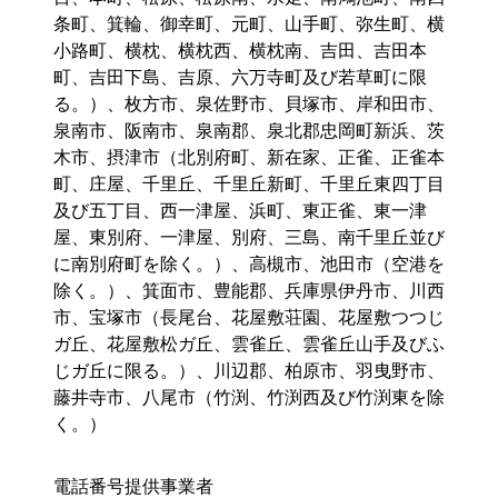
条町、箕輪、御幸町、元町、山手町、弥生町、横
小路町、横枕、横枕西、横枕南、吉田、吉田本
町、吉田下島、吉原、六万寺町及び若草町に限
る。）、枚方市、泉佐野市、貝塚市、岸和田市、
泉南市、阪南市、泉南郡、泉北郡忠岡町新浜、茨
木市、摂津市（北別府町、新在家、正雀、正雀本
町、庄屋、千里丘、千里丘新町、千里丘東四丁目
及び五丁目、西一津屋、浜町、東正雀、東一津
屋、東別府、一津屋、別府、三島、南千里丘並び
に南別府町を除く。）、高槻市、池田市（空港を
除く。）、箕面市、豊能郡、兵庫県伊丹市、川西
市、宝塚市（長尾台、花屋敷荘園、花屋敷つつじ
ガ丘、花屋敷松ガ丘、雲雀丘、雲雀丘山手及びふ
じガ丘に限る。）、川辺郡、柏原市、羽曳野市、
藤井寺市、八尾市（竹渕、竹渕西及び竹渕東を除
く。）
電話番号提供事業者