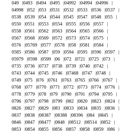
049
0493
0494
0495
04992
04994
04996
04998
052
053
0531
0532
0533
0536
0537
0538
0539
054
0544
0545
0547
0548
055
0550
0551
0553
0554
0555
0556
0557
0558
0561
0562
0563
0564
0565
0566
0567
0568
0569
0572
0573
0574
0575
0576
05769
0577
0578
058
0581
0584
0585
0586
0587
059
0594
0595
0596
0597
05979
0598
0599
06
072
0721
0725
073
0735
0736
0737
0738
0739
0740
0742
0743
0744
0745
0746
07468
0747
0748
0749
075
076
0761
0763
0765
0766
0767
0768
077
0770
0771
0772
0773
0774
0776
0778
0779
078
079
0790
0791
0794
0795
0796
0797
0798
0799
082
0820
0823
0824
0826
0827
0829
083
0833
0834
0835
0836
0837
0838
08387
08388
08396
084
0845
0846
0847
08477
0848
08512
08514
0852
0853
0854
0855
0856
0857
0858
0859
086