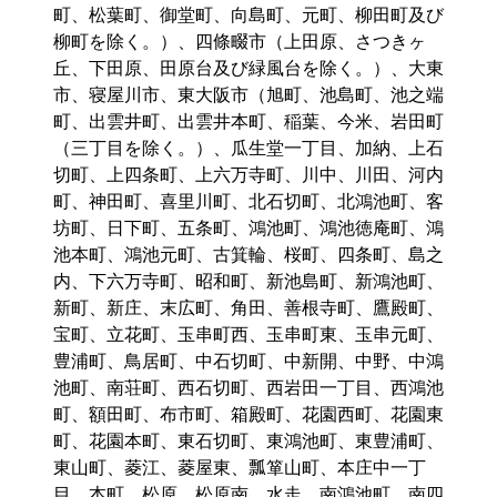
町、松葉町、御堂町、向島町、元町、柳田町及び
柳町を除く。）、四條畷市（上田原、さつきヶ
丘、下田原、田原台及び緑風台を除く。）、大東
市、寝屋川市、東大阪市（旭町、池島町、池之端
町、出雲井町、出雲井本町、稲葉、今米、岩田町
（三丁目を除く。）、瓜生堂一丁目、加納、上石
切町、上四条町、上六万寺町、川中、川田、河内
町、神田町、喜里川町、北石切町、北鴻池町、客
坊町、日下町、五条町、鴻池町、鴻池徳庵町、鴻
池本町、鴻池元町、古箕輪、桜町、四条町、島之
内、下六万寺町、昭和町、新池島町、新鴻池町、
新町、新庄、末広町、角田、善根寺町、鷹殿町、
宝町、立花町、玉串町西、玉串町東、玉串元町、
豊浦町、鳥居町、中石切町、中新開、中野、中鴻
池町、南荘町、西石切町、西岩田一丁目、西鴻池
町、額田町、布市町、箱殿町、花園西町、花園東
町、花園本町、東石切町、東鴻池町、東豊浦町、
東山町、菱江、菱屋東、瓢箪山町、本庄中一丁
目、本町、松原、松原南、水走、南鴻池町、南四