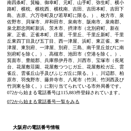
南四条町、箕輪、御幸町、元町、山手町、弥生町、横小
路町、横枕、横枕西、横枕南、吉田、吉田本町、吉田下
島、吉原、六万寺町及び若草町に限る。）、枚方市、泉
佐野市、貝塚市、岸和田市、泉南市、阪南市、泉南郡、
泉北郡忠岡町新浜、茨木市、摂津市（北別府町、新在
家、正雀、正雀本町、庄屋、千里丘、千里丘新町、千里
丘東四丁目及び五丁目、西一津屋、浜町、東正雀、東一
津屋、東別府、一津屋、別府、三島、南千里丘並びに南
別府町を除く。）、高槻市、池田市（空港を除く。）、
箕面市、豊能郡、兵庫県伊丹市、川西市、宝塚市（長尾
台、花屋敷荘園、花屋敷つつじガ丘、花屋敷松ガ丘、雲
雀丘、雲雀丘山手及びふじガ丘に限る。）、川辺郡、柏
原市、羽曳野市、藤井寺市、八尾市（竹渕、竹渕西及び
竹渕東を除く。）
に割り当てられている市外局番です。
072から始まる電話番号は115,883件登録されています。
072から始まる電話番号一覧をみる
大阪府の電話番号情報