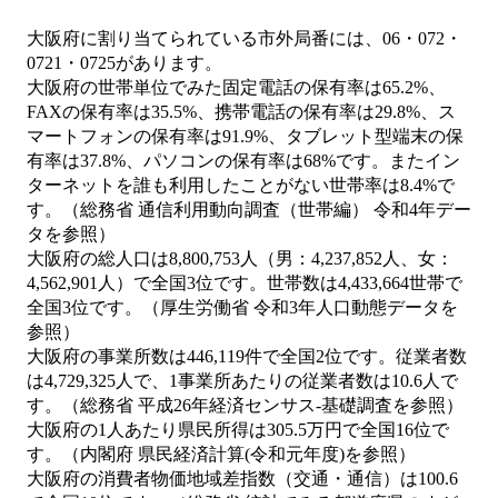
大阪府に割り当てられている市外局番には、06・072・
0721・0725があります。
大阪府の世帯単位でみた固定電話の保有率は65.2%、
FAXの保有率は35.5%、携帯電話の保有率は29.8%、ス
マートフォンの保有率は91.9%、タブレット型端末の保
有率は37.8%、パソコンの保有率は68%です。またイン
ターネットを誰も利用したことがない世帯率は8.4%で
す。（総務省 通信利用動向調査（世帯編） 令和4年デー
タを参照）
大阪府の総人口は8,800,753人（男：4,237,852人、女：
4,562,901人）で全国3位です。世帯数は4,433,664世帯で
全国3位です。（厚生労働省 令和3年人口動態データを
参照）
大阪府の事業所数は446,119件で全国2位です。従業者数
は4,729,325人で、1事業所あたりの従業者数は10.6人で
す。（総務省 平成26年経済センサス‐基礎調査を参照）
大阪府の1人あたり県民所得は305.5万円で全国16位で
す。（内閣府 県民経済計算(令和元年度)を参照）
大阪府の消費者物価地域差指数（交通・通信）は100.6