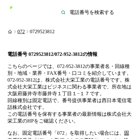
072
0729523812
電話番号
0729523812/072-952-3812
の情報
こちらのページでは、
072-952-3812
の事業者名・回線種
別・地域・業界・FAX番号・口コミを紹介しています。
072-952-3812
は、
株式会社大栄工業
の電話番号です。
株
式会社大栄工業は
ビジネス
に関わる事業者
で、所在地は
大阪府藤井寺市藤井寺１丁目１−１７
です。
回線種別は
固定電話
で、番号提供事業者は
西日本電信電
話株式会社
です。
この電話番号を保有する事業者の最新情報は
株式会社大
栄工業
のHP
をご確認ください。
なお、固定電話番号「
072
」を取得したい場合には、
固