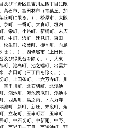
目及び平野区長吉川辺四丁目に限
、高石市、富田林市（青葉丘、加
葉丘町に限る。）、松原市、大阪
、泉町、一番町、大倉町、垣内
町、栄町、小路町、新橋町、末広
町、中町、浜町、速見町、東田
、松生町、松葉町、御堂町、向島
を除く。）、四條畷市（上田原、
台及び緑風台を除く。）、大東
旭町、池島町、池之端町、出雲井
米、岩田町（三丁目を除く。）、
切町、上四条町、上六万寺町、川
、喜里川町、北石切町、北鴻池
町、鴻池町、鴻池徳庵町、鴻池本
町、四条町、島之内、下六万寺
鴻池町、新町、新庄、末広町、角
町、立花町、玉串町西、玉串町
居町、中石切町、中新開、中野、
町、西岩田一丁目、西鴻池町、額