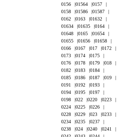
0156
01564
0157
0158
01586
01587
0162
0163
01632
01634
01635
0164
01648
0165
01654
01655
01656
01658
0166
0167
017
0172
0173
0174
0175
0176
0178
0179
018
0182
0183
0184
0185
0186
0187
019
0191
0192
0193
0194
0195
0197
0198
022
0220
0223
0224
0225
0226
0228
0229
023
0233
0234
0235
0237
0238
024
0240
0241
0242
0243
0244