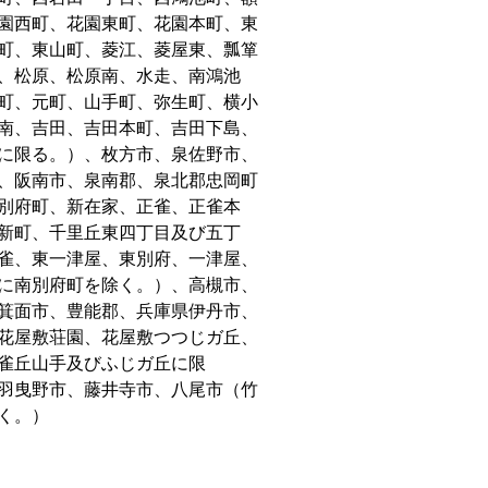
園西町、花園東町、花園本町、東
町、東山町、菱江、菱屋東、瓢箪
、松原、松原南、水走、南鴻池
町、元町、山手町、弥生町、横小
南、吉田、吉田本町、吉田下島、
に限る。）、枚方市、泉佐野市、
、阪南市、泉南郡、泉北郡忠岡町
別府町、新在家、正雀、正雀本
新町、千里丘東四丁目及び五丁
雀、東一津屋、東別府、一津屋、
に南別府町を除く。）、高槻市、
箕面市、豊能郡、兵庫県伊丹市、
花屋敷荘園、花屋敷つつじガ丘、
雀丘山手及びふじガ丘に限
羽曳野市、藤井寺市、八尾市（竹
く。）