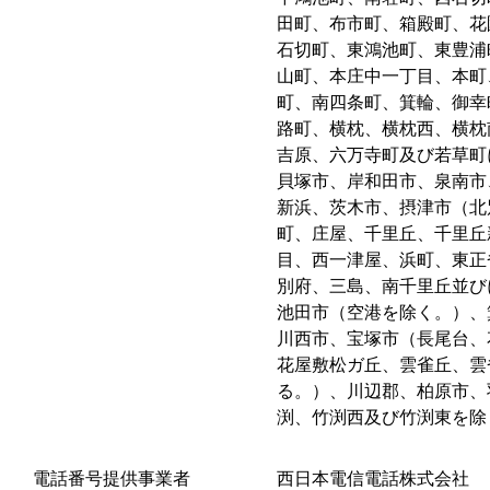
田町、布市町、箱殿町、花
石切町、東鴻池町、東豊浦
山町、本庄中一丁目、本町
町、南四条町、箕輪、御幸
路町、横枕、横枕西、横枕
吉原、六万寺町及び若草町
貝塚市、岸和田市、泉南市
新浜、茨木市、摂津市（北
町、庄屋、千里丘、千里丘
目、西一津屋、浜町、東正
別府、三島、南千里丘並び
池田市（空港を除く。）、
川西市、宝塚市（長尾台、
花屋敷松ガ丘、雲雀丘、雲
る。）、川辺郡、柏原市、
渕、竹渕西及び竹渕東を除
電話番号提供事業者
西日本電信電話株式会社