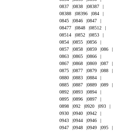
0837
0838
08387
08388
08396
084
0845
0846
0847
08477
0848
08512
08514
0852
0853
0854
0855
0856
0857
0858
0859
086
0863
0865
0866
0867
0868
0869
087
0875
0877
0879
088
0880
0883
0884
0885
0887
0889
089
0892
0893
0894
0895
0896
0897
0898
092
0920
093
0930
0940
0942
0943
0944
0946
0947
0948
0949
095