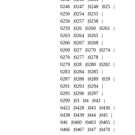
0246
0247
0248
025
0250
0254
0255
0256
0257
0258
0259
026
0260
0261
0263
0264
0265
0266
0267
0268
0269
027
0270
0274
0276
0277
0278
0279
028
0280
0282
0283
0284
0285
0287
0288
0289
029
0291
0293
0294
0295
0296
0297
0299
03
04
042
0422
0428
043
0436
0438
0439
044
045
046
0460
0463
0465
0466
0467
047
0470