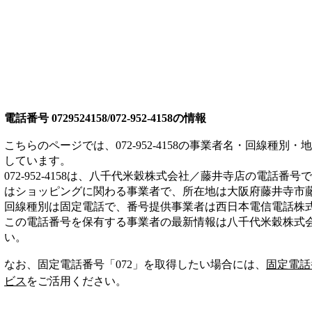
電話番号
0729524158/072-952-4158
の情報
こちらのページでは、
072-952-4158
の事業者名・回線種別・地
しています。
072-952-4158
は、
八千代米穀株式会社／藤井寺店
の電話番号で
は
ショッピング
に関わる事業者
で、所在地は大阪府藤井寺市
回線種別は
固定電話
で、番号提供事業者は
西日本電信電話株
この電話番号を保有する事業者の最新情報は
八千代米穀株式
い。
なお、固定電話番号「
072
」を取得したい場合には、
固定電話
ビス
をご活用ください。