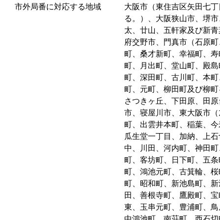
市外局番に対応する地域
大阪市（東住吉区矢田七丁
る。）、大阪狭山市、堺市
太、廿山、五軒家及び新青
府交野市、門真市（石原町
町、桑才新町、幸福町、寿
町、月出町、堂山町、殿島
町、深田町、古川町、本町
町、元町、柳田町及び柳町
さつきヶ丘、下田原、田原
市、寝屋川市、東大阪市（
町、出雲井本町、稲葉、今
瓜生堂一丁目、加納、上石
中、川田、河内町、神田町
町、客坊町、日下町、五条
町、鴻池元町、古箕輪、桜
町、昭和町、新池島町、新
田、善根寺町、鷹殿町、宝
東、玉串元町、豊浦町、鳥
中鴻池町、南荘町、西石切