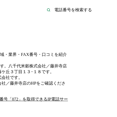
域・業界・FAX番号・口コミを紹介
す。
八千代米穀株式会社／藤井寺店
藤ケ丘３丁目１３−１８
です。
式会社
です。
会社／藤井寺店
のHP
をご確認くださ
番号「
072
」を取得できるIP電話サー