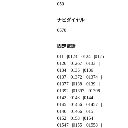
050
ナビダイヤル
0570
固定電話
011
0123
0124
0125
0126
01267
0133
0134
0135
0136
0137
01372
01374
01377
0138
0139
01392
01397
01398
0142
0143
0144
0145
01456
01457
0146
01466
015
0152
0153
0154
01547
0155
01558