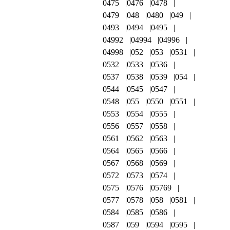
0475
0476
0478
0479
048
0480
049
0493
0494
0495
04992
04994
04996
04998
052
053
0531
0532
0533
0536
0537
0538
0539
054
0544
0545
0547
0548
055
0550
0551
0553
0554
0555
0556
0557
0558
0561
0562
0563
0564
0565
0566
0567
0568
0569
0572
0573
0574
0575
0576
05769
0577
0578
058
0581
0584
0585
0586
0587
059
0594
0595