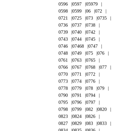
0596
0597
05979
0598
0599
06
072
0721
0725
073
0735
0736
0737
0738
0739
0740
0742
0743
0744
0745
0746
07468
0747
0748
0749
075
076
0761
0763
0765
0766
0767
0768
077
0770
0771
0772
0773
0774
0776
0778
0779
078
079
0790
0791
0794
0795
0796
0797
0798
0799
082
0820
0823
0824
0826
0827
0829
083
0833
0834
0835
0836