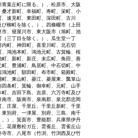
新青葉丘町に限る。）、松原市、大阪
、桑才新町、幸福町、寿町、栄町、小
町、速見町、東田町、深田町、古川
及び柳町を除く。）、四條畷市（上田
東市、寝屋川市、東大阪市（旭町、池
町（三丁目を除く。）、瓜生堂一丁
河内町、神田町、喜里川町、北石切
町、鴻池本町、鴻池元町、古箕輪、桜
池町、新町、新庄、末広町、角田、善
元町、豊浦町、鳥居町、中石切町、中
西鴻池町、額田町、布市町、箱殿町、
浦町、東山町、菱江、菱屋東、瓢箪山
南四条町、箕輪、御幸町、元町、山手
本町、吉田下島、吉原、六万寺町及び
泉南市、阪南市、泉南郡、泉北郡忠岡
町、庄屋、千里丘、千里丘新町、千里
、東別府、一津屋、別府、三島、南千
く。）、箕面市、豊能郡、兵庫県伊丹
丘、花屋敷松ガ丘、雲雀丘、雲雀丘山
井寺市、八尾市（竹渕、竹渕西及び竹