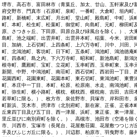
堺市、高石市、富田林市（青葉丘、加太、廿山、五軒家及び
府交野市、門真市（石原町、泉町、一番町、大倉町、垣内町
路町、新橋町、末広町、月出町、堂山町、殿島町、中町、浜
町、本町、松生町、松葉町、御堂町、向島町、元町、柳田町
原、さつきヶ丘、下田原、田原台及び緑風台を除く。）、大
島町、池之端町、出雲井町、出雲井本町、稲葉、今米、岩田
目、加納、上石切町、上四条町、上六万寺町、川中、川田、
町、北鴻池町、客坊町、日下町、五条町、鴻池町、鴻池徳庵
町、四条町、島之内、下六万寺町、昭和町、新池島町、新鴻
根寺町、鷹殿町、宝町、立花町、玉串町西、玉串町東、玉串
新開、中野、中鴻池町、南荘町、西石切町、西岩田一丁目、
花園西町、花園東町、花園本町、東石切町、東鴻池町、東豊
町、本庄中一丁目、本町、松原、松原南、水走、南鴻池町、
町、弥生町、横小路町、横枕、横枕西、横枕南、吉田、吉田
若草町に限る。）、枚方市、泉佐野市、貝塚市、岸和田市、
町新浜、茨木市、摂津市（北別府町、新在家、正雀、正雀本
丘東四丁目及び五丁目、西一津屋、浜町、東正雀、東一津屋
里丘並びに南別府町を除く。）、高槻市、池田市（空港を除
市、川西市、宝塚市（長尾台、花屋敷荘園、花屋敷つつじガ
手及びふじガ丘に限る。）、川辺郡、柏原市、羽曳野市、藤