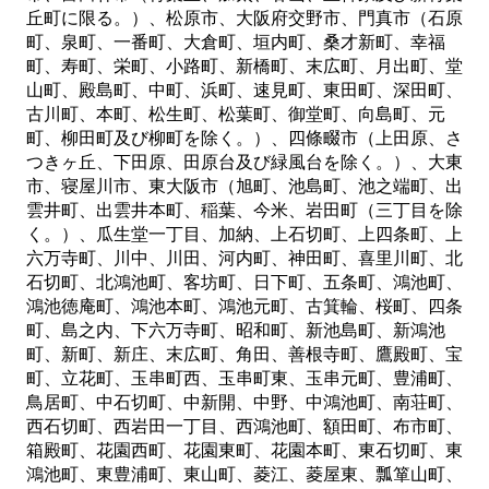
丘町に限る。）、松原市、大阪府交野市、門真市（石原
町、泉町、一番町、大倉町、垣内町、桑才新町、幸福
町、寿町、栄町、小路町、新橋町、末広町、月出町、堂
山町、殿島町、中町、浜町、速見町、東田町、深田町、
古川町、本町、松生町、松葉町、御堂町、向島町、元
町、柳田町及び柳町を除く。）、四條畷市（上田原、さ
つきヶ丘、下田原、田原台及び緑風台を除く。）、大東
市、寝屋川市、東大阪市（旭町、池島町、池之端町、出
雲井町、出雲井本町、稲葉、今米、岩田町（三丁目を除
く。）、瓜生堂一丁目、加納、上石切町、上四条町、上
六万寺町、川中、川田、河内町、神田町、喜里川町、北
石切町、北鴻池町、客坊町、日下町、五条町、鴻池町、
鴻池徳庵町、鴻池本町、鴻池元町、古箕輪、桜町、四条
町、島之内、下六万寺町、昭和町、新池島町、新鴻池
町、新町、新庄、末広町、角田、善根寺町、鷹殿町、宝
町、立花町、玉串町西、玉串町東、玉串元町、豊浦町、
鳥居町、中石切町、中新開、中野、中鴻池町、南荘町、
西石切町、西岩田一丁目、西鴻池町、額田町、布市町、
箱殿町、花園西町、花園東町、花園本町、東石切町、東
鴻池町、東豊浦町、東山町、菱江、菱屋東、瓢箪山町、