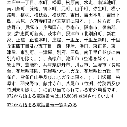
本庄中一丁目、本町、松原、松原南、水走、南鴻池町、
南四条町、箕輪、御幸町、元町、山手町、弥生町、横小
路町、横枕、横枕西、横枕南、吉田、吉田本町、吉田下
島、吉原、六万寺町及び若草町に限る。）、枚方市、泉
佐野市、貝塚市、岸和田市、泉南市、阪南市、泉南郡、
泉北郡忠岡町新浜、茨木市、摂津市（北別府町、新在
家、正雀、正雀本町、庄屋、千里丘、千里丘新町、千里
丘東四丁目及び五丁目、西一津屋、浜町、東正雀、東一
津屋、東別府、一津屋、別府、三島、南千里丘並びに南
別府町を除く。）、高槻市、池田市（空港を除く。）、
箕面市、豊能郡、兵庫県伊丹市、川西市、宝塚市（長尾
台、花屋敷荘園、花屋敷つつじガ丘、花屋敷松ガ丘、雲
雀丘、雲雀丘山手及びふじガ丘に限る。）、川辺郡、柏
原市、羽曳野市、藤井寺市、八尾市（竹渕、竹渕西及び
竹渕東を除く。）
に割り当てられている市外局番です。
072から始まる電話番号は115,883件登録されています。
072から始まる電話番号一覧をみる