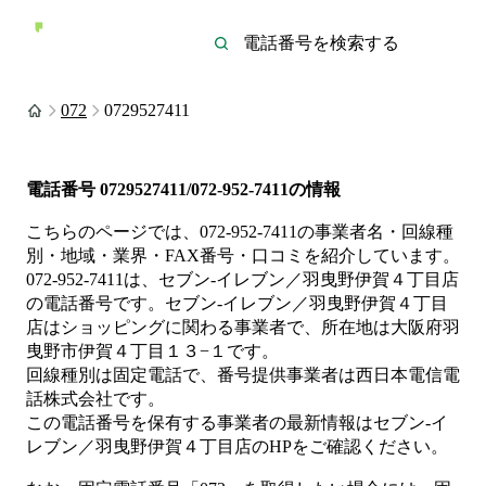
072
0729527411
電話番号
0729527411/072-952-7411
の情報
こちらのページでは、
072-952-7411
の事業者名・回線種
別・地域・業界・FAX番号・口コミを紹介しています。
072-952-7411
は、
セブン‐イレブン／羽曳野伊賀４丁目店
の電話番号です。
セブン‐イレブン／羽曳野伊賀４丁目
店は
ショッピング
に関わる事業者
で、所在地は大阪府羽
曳野市伊賀４丁目１３−１
です。
回線種別は
固定電話
で、番号提供事業者は
西日本電信電
話株式会社
です。
この電話番号を保有する事業者の最新情報は
セブン‐イ
レブン／羽曳野伊賀４丁目店
のHP
をご確認ください。