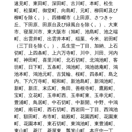
速見町、東田町、深田町、古川町、本町、松生
町、松葉町、御堂町、向島町、元町、柳田町及び
柳町を除く。）、四條畷市（上田原、さつきヶ
丘、下田原、田原台及び緑風台を除く。）、大東
市、寝屋川市、東大阪市（旭町、池島町、池之端
町、出雲井町、出雲井本町、稲葉、今米、岩田町
（三丁目を除く。）、瓜生堂一丁目、加納、上石
切町、上四条町、上六万寺町、川中、川田、河内
町、神田町、喜里川町、北石切町、北鴻池町、客
坊町、日下町、五条町、鴻池町、鴻池徳庵町、鴻
池本町、鴻池元町、古箕輪、桜町、四条町、島之
内、下六万寺町、昭和町、新池島町、新鴻池町、
新町、新庄、末広町、角田、善根寺町、鷹殿町、
宝町、立花町、玉串町西、玉串町東、玉串元町、
豊浦町、鳥居町、中石切町、中新開、中野、中鴻
池町、南荘町、西石切町、西岩田一丁目、西鴻池
町、額田町、布市町、箱殿町、花園西町、花園東
町、花園本町、東石切町、東鴻池町、東豊浦町、
東山町、菱江、菱屋東、瓢箪山町、本庄中一丁