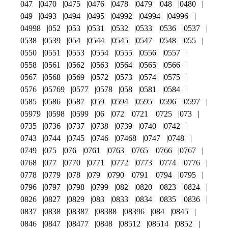
047
0470
0475
0476
0478
0479
048
0480
049
0493
0494
0495
04992
04994
04996
04998
052
053
0531
0532
0533
0536
0537
0538
0539
054
0544
0545
0547
0548
055
0550
0551
0553
0554
0555
0556
0557
0558
0561
0562
0563
0564
0565
0566
0567
0568
0569
0572
0573
0574
0575
0576
05769
0577
0578
058
0581
0584
0585
0586
0587
059
0594
0595
0596
0597
05979
0598
0599
06
072
0721
0725
073
0735
0736
0737
0738
0739
0740
0742
0743
0744
0745
0746
07468
0747
0748
0749
075
076
0761
0763
0765
0766
0767
0768
077
0770
0771
0772
0773
0774
0776
0778
0779
078
079
0790
0791
0794
0795
0796
0797
0798
0799
082
0820
0823
0824
0826
0827
0829
083
0833
0834
0835
0836
0837
0838
08387
08388
08396
084
0845
0846
0847
08477
0848
08512
08514
0852