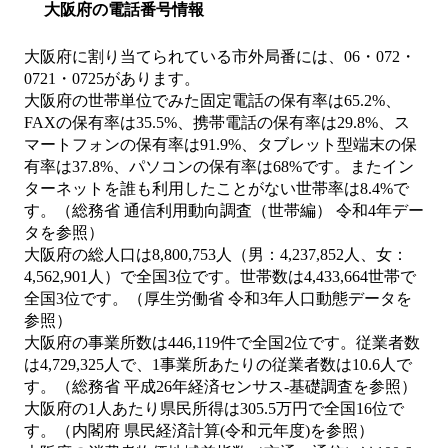
大阪府の電話番号情報
大阪府に割り当てられている市外局番には、06・072・
0721・0725があります。
大阪府の世帯単位でみた固定電話の保有率は65.2%、
FAXの保有率は35.5%、携帯電話の保有率は29.8%、ス
マートフォンの保有率は91.9%、タブレット型端末の保
有率は37.8%、パソコンの保有率は68%です。またイン
ターネットを誰も利用したことがない世帯率は8.4%で
す。（総務省 通信利用動向調査（世帯編） 令和4年デー
タを参照）
大阪府の総人口は8,800,753人（男：4,237,852人、女：
4,562,901人）で全国3位です。世帯数は4,433,664世帯で
全国3位です。（厚生労働省 令和3年人口動態データを
参照）
大阪府の事業所数は446,119件で全国2位です。従業者数
は4,729,325人で、1事業所あたりの従業者数は10.6人で
す。（総務省 平成26年経済センサス‐基礎調査を参照）
大阪府の1人あたり県民所得は305.5万円で全国16位で
す。（内閣府 県民経済計算(令和元年度)を参照）