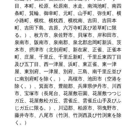
目、本町、松原、松原南、水走、南鴻池町、南四
条町、箕輪、御幸町、元町、山手町、弥生町、横
小路町、横枕、横枕西、横枕南、吉田、吉田本
町、吉田下島、吉原、六万寺町及び若草町に限
る。）、枚方市、泉佐野市、貝塚市、岸和田市、
泉南市、阪南市、泉南郡、泉北郡忠岡町新浜、茨
木市、摂津市（北別府町、新在家、正雀、正雀本
町、庄屋、千里丘、千里丘新町、千里丘東四丁目
及び五丁目、西一津屋、浜町、東正雀、東一津
屋、東別府、一津屋、別府、三島、南千里丘並び
に南別府町を除く。）、高槻市、池田市（空港を
除く。）、箕面市、豊能郡、兵庫県伊丹市、川西
市、宝塚市（長尾台、花屋敷荘園、花屋敷つつじ
ガ丘、花屋敷松ガ丘、雲雀丘、雲雀丘山手及びふ
じガ丘に限る。）、川辺郡、柏原市、羽曳野市、
藤井寺市、八尾市（竹渕、竹渕西及び竹渕東を除
く。）