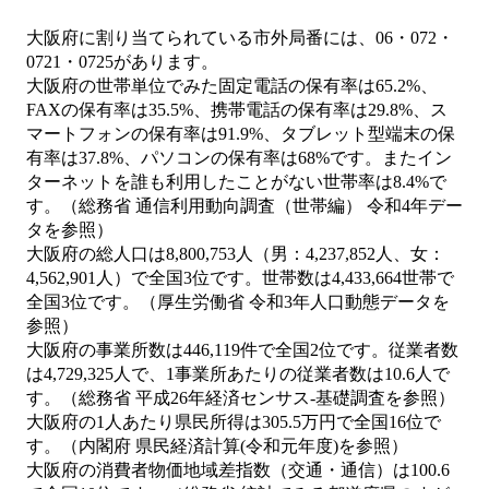
大阪府に割り当てられている市外局番には、06・072・
0721・0725があります。
大阪府の世帯単位でみた固定電話の保有率は65.2%、
FAXの保有率は35.5%、携帯電話の保有率は29.8%、ス
マートフォンの保有率は91.9%、タブレット型端末の保
有率は37.8%、パソコンの保有率は68%です。またイン
ターネットを誰も利用したことがない世帯率は8.4%で
す。（総務省 通信利用動向調査（世帯編） 令和4年デー
タを参照）
大阪府の総人口は8,800,753人（男：4,237,852人、女：
4,562,901人）で全国3位です。世帯数は4,433,664世帯で
全国3位です。（厚生労働省 令和3年人口動態データを
参照）
大阪府の事業所数は446,119件で全国2位です。従業者数
は4,729,325人で、1事業所あたりの従業者数は10.6人で
す。（総務省 平成26年経済センサス‐基礎調査を参照）
大阪府の1人あたり県民所得は305.5万円で全国16位で
す。（内閣府 県民経済計算(令和元年度)を参照）
大阪府の消費者物価地域差指数（交通・通信）は100.6