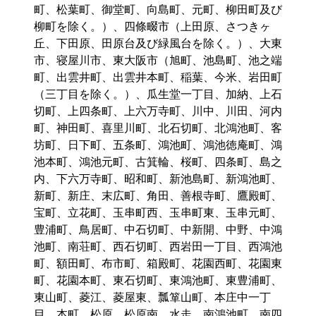
町、松葉町、御堂町、向島町、元町、柳田町及び
柳町を除く。）、四條畷市（上田原、さつきヶ
丘、下田原、田原台及び緑風台を除く。）、大東
市、寝屋川市、東大阪市（旭町、池島町、池之端
町、出雲井町、出雲井本町、稲葉、今米、岩田町
（三丁目を除く。）、瓜生堂一丁目、加納、上石
切町、上四条町、上六万寺町、川中、川田、河内
町、神田町、喜里川町、北石切町、北鴻池町、客
坊町、日下町、五条町、鴻池町、鴻池徳庵町、鴻
池本町、鴻池元町、古箕輪、桜町、四条町、島之
内、下六万寺町、昭和町、新池島町、新鴻池町、
新町、新庄、末広町、角田、善根寺町、鷹殿町、
宝町、立花町、玉串町西、玉串町東、玉串元町、
豊浦町、鳥居町、中石切町、中新開、中野、中鴻
池町、南荘町、西石切町、西岩田一丁目、西鴻池
町、額田町、布市町、箱殿町、花園西町、花園東
町、花園本町、東石切町、東鴻池町、東豊浦町、
東山町、菱江、菱屋東、瓢箪山町、本庄中一丁
目、本町、松原、松原南、水走、南鴻池町、南四