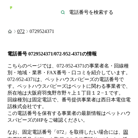
072
0729524371
電話番号
0729524371/072-952-4371
の情報
こちらのページでは、
072-952-4371
の事業者名・回線種
別・地域・業界・FAX番号・口コミを紹介しています。
072-952-4371
は、
ペットハウスパピーズ
の電話番号で
す。
ペットハウスパピーズは
ペット
に関わる事業者
で、
所在地は大阪府羽曳野市野々上１丁目１２−１
です。
回線種別は
固定電話
で、番号提供事業者は
西日本電信電
話株式会社
です。
この電話番号を保有する事業者の最新情報は
ペットハウ
スパピーズ
のHP
をご確認ください。
なお、固定電話番号「
072
」を取得したい場合には、
固