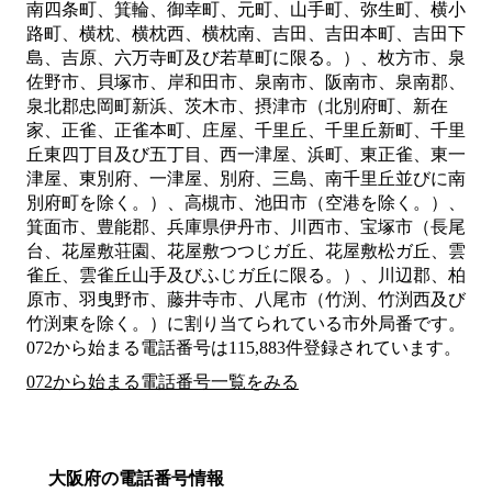
南四条町、箕輪、御幸町、元町、山手町、弥生町、横小
路町、横枕、横枕西、横枕南、吉田、吉田本町、吉田下
島、吉原、六万寺町及び若草町に限る。）、枚方市、泉
佐野市、貝塚市、岸和田市、泉南市、阪南市、泉南郡、
泉北郡忠岡町新浜、茨木市、摂津市（北別府町、新在
家、正雀、正雀本町、庄屋、千里丘、千里丘新町、千里
丘東四丁目及び五丁目、西一津屋、浜町、東正雀、東一
津屋、東別府、一津屋、別府、三島、南千里丘並びに南
別府町を除く。）、高槻市、池田市（空港を除く。）、
箕面市、豊能郡、兵庫県伊丹市、川西市、宝塚市（長尾
台、花屋敷荘園、花屋敷つつじガ丘、花屋敷松ガ丘、雲
雀丘、雲雀丘山手及びふじガ丘に限る。）、川辺郡、柏
原市、羽曳野市、藤井寺市、八尾市（竹渕、竹渕西及び
竹渕東を除く。）
に割り当てられている市外局番です。
072から始まる電話番号は115,883件登録されています。
072から始まる電話番号一覧をみる
大阪府の電話番号情報