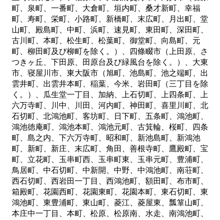
町、泉町、一番町、大倉町、垣内町、桑才新町、幸福
町、寿町、栄町、小路町、新橋町、末広町、月出町、堂
山町、殿島町、中町、浜町、速見町、東田町、深田町、
古川町、本町、松生町、松葉町、御堂町、向島町、元
町、柳田町及び柳町を除く。）、四條畷市（上田原、さ
つきヶ丘、下田原、田原台及び緑風台を除く。）、大東
市、寝屋川市、東大阪市（旭町、池島町、池之端町、出
雲井町、出雲井本町、稲葉、今米、岩田町（三丁目を除
く。）、瓜生堂一丁目、加納、上石切町、上四条町、上
六万寺町、川中、川田、河内町、神田町、喜里川町、北
石切町、北鴻池町、客坊町、日下町、五条町、鴻池町、
鴻池徳庵町、鴻池本町、鴻池元町、古箕輪、桜町、四条
町、島之内、下六万寺町、昭和町、新池島町、新鴻池
町、新町、新庄、末広町、角田、善根寺町、鷹殿町、宝
町、立花町、玉串町西、玉串町東、玉串元町、豊浦町、
鳥居町、中石切町、中新開、中野、中鴻池町、南荘町、
西石切町、西岩田一丁目、西鴻池町、額田町、布市町、
箱殿町、花園西町、花園東町、花園本町、東石切町、東
鴻池町、東豊浦町、東山町、菱江、菱屋東、瓢箪山町、
本庄中一丁目、本町、松原、松原南、水走、南鴻池町、