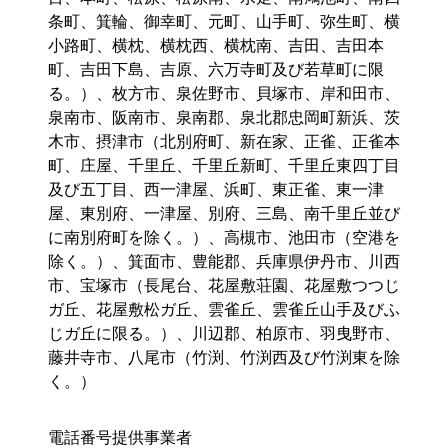
条町、箕輪、御幸町、元町、山手町、弥生町、横
小路町、横枕、横枕西、横枕南、吉田、吉田本
町、吉田下島、吉原、六万寺町及び若草町に限
る。）、枚方市、泉佐野市、貝塚市、岸和田市、
泉南市、阪南市、泉南郡、泉北郡忠岡町新浜、茨
木市、摂津市（北別府町、新在家、正雀、正雀本
町、庄屋、千里丘、千里丘新町、千里丘東四丁目
及び五丁目、西一津屋、浜町、東正雀、東一津
屋、東別府、一津屋、別府、三島、南千里丘並び
に南別府町を除く。）、高槻市、池田市（空港を
除く。）、箕面市、豊能郡、兵庫県伊丹市、川西
市、宝塚市（長尾台、花屋敷荘園、花屋敷つつじ
ガ丘、花屋敷松ガ丘、雲雀丘、雲雀丘山手及びふ
じガ丘に限る。）、川辺郡、柏原市、羽曳野市、
藤井寺市、八尾市（竹渕、竹渕西及び竹渕東を除
く。）
電話番号提供事業者