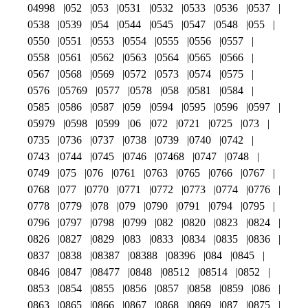
04998
052
053
0531
0532
0533
0536
0537
0538
0539
054
0544
0545
0547
0548
055
0550
0551
0553
0554
0555
0556
0557
0558
0561
0562
0563
0564
0565
0566
0567
0568
0569
0572
0573
0574
0575
0576
05769
0577
0578
058
0581
0584
0585
0586
0587
059
0594
0595
0596
0597
05979
0598
0599
06
072
0721
0725
073
0735
0736
0737
0738
0739
0740
0742
0743
0744
0745
0746
07468
0747
0748
0749
075
076
0761
0763
0765
0766
0767
0768
077
0770
0771
0772
0773
0774
0776
0778
0779
078
079
0790
0791
0794
0795
0796
0797
0798
0799
082
0820
0823
0824
0826
0827
0829
083
0833
0834
0835
0836
0837
0838
08387
08388
08396
084
0845
0846
0847
08477
0848
08512
08514
0852
0853
0854
0855
0856
0857
0858
0859
086
0863
0865
0866
0867
0868
0869
087
0875