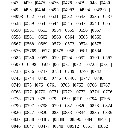
047
0470
0475
0476
0478
0479
048
0480
049
0493
0494
0495
04992
04994
04996
04998
052
053
0531
0532
0533
0536
0537
0538
0539
054
0544
0545
0547
0548
055
0550
0551
0553
0554
0555
0556
0557
0558
0561
0562
0563
0564
0565
0566
0567
0568
0569
0572
0573
0574
0575
0576
05769
0577
0578
058
0581
0584
0585
0586
0587
059
0594
0595
0596
0597
05979
0598
0599
06
072
0721
0725
073
0735
0736
0737
0738
0739
0740
0742
0743
0744
0745
0746
07468
0747
0748
0749
075
076
0761
0763
0765
0766
0767
0768
077
0770
0771
0772
0773
0774
0776
0778
0779
078
079
0790
0791
0794
0795
0796
0797
0798
0799
082
0820
0823
0824
0826
0827
0829
083
0833
0834
0835
0836
0837
0838
08387
08388
08396
084
0845
0846
0847
08477
0848
08512
08514
0852