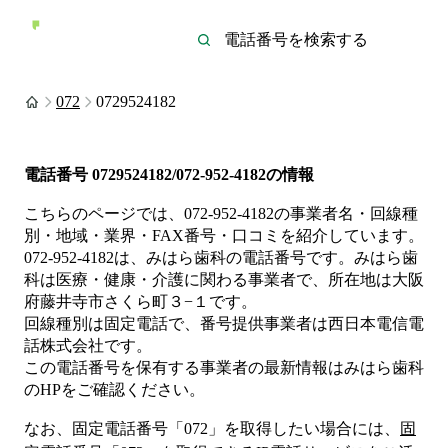
072
0729524182
電話番号
0729524182/072-952-4182
の情報
こちらのページでは、
072-952-4182
の事業者名・回線種
別・地域・業界・FAX番号・口コミを紹介しています。
072-952-4182
は、
みはら歯科
の電話番号です。
みはら歯
科は
医療・健康・介護
に関わる事業者
で、所在地は大阪
府藤井寺市さくら町３−１
です。
回線種別は
固定電話
で、番号提供事業者は
西日本電信電
話株式会社
です。
この電話番号を保有する事業者の最新情報は
みはら歯科
のHP
をご確認ください。
なお、固定電話番号「
072
」を取得したい場合には、
固