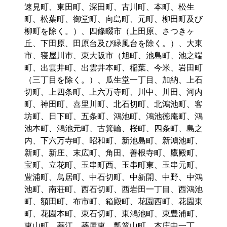
速見町、東田町、深田町、古川町、本町、松生
町、松葉町、御堂町、向島町、元町、柳田町及び
柳町を除く。）、四條畷市（上田原、さつきヶ
丘、下田原、田原台及び緑風台を除く。）、大東
市、寝屋川市、東大阪市（旭町、池島町、池之端
町、出雲井町、出雲井本町、稲葉、今米、岩田町
（三丁目を除く。）、瓜生堂一丁目、加納、上石
切町、上四条町、上六万寺町、川中、川田、河内
町、神田町、喜里川町、北石切町、北鴻池町、客
坊町、日下町、五条町、鴻池町、鴻池徳庵町、鴻
池本町、鴻池元町、古箕輪、桜町、四条町、島之
内、下六万寺町、昭和町、新池島町、新鴻池町、
新町、新庄、末広町、角田、善根寺町、鷹殿町、
宝町、立花町、玉串町西、玉串町東、玉串元町、
豊浦町、鳥居町、中石切町、中新開、中野、中鴻
池町、南荘町、西石切町、西岩田一丁目、西鴻池
町、額田町、布市町、箱殿町、花園西町、花園東
町、花園本町、東石切町、東鴻池町、東豊浦町、
東山町、菱江、菱屋東、瓢箪山町、本庄中一丁