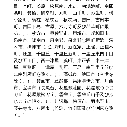
目、本町、松原、松原南、水走、南鴻池町、南四
条町、箕輪、御幸町、元町、山手町、弥生町、横
小路町、横枕、横枕西、横枕南、吉田、吉田本
町、吉田下島、吉原、六万寺町及び若草町に限
る。）、枚方市、泉佐野市、貝塚市、岸和田市、
泉南市、阪南市、泉南郡、泉北郡忠岡町新浜、茨
木市、摂津市（北別府町、新在家、正雀、正雀本
町、庄屋、千里丘、千里丘新町、千里丘東四丁目
及び五丁目、西一津屋、浜町、東正雀、東一津
屋、東別府、一津屋、別府、三島、南千里丘並び
に南別府町を除く。）、高槻市、池田市（空港を
除く。）、箕面市、豊能郡、兵庫県伊丹市、川西
市、宝塚市（長尾台、花屋敷荘園、花屋敷つつじ
ガ丘、花屋敷松ガ丘、雲雀丘、雲雀丘山手及びふ
じガ丘に限る。）、川辺郡、柏原市、羽曳野市、
藤井寺市、八尾市（竹渕、竹渕西及び竹渕東を除
く。）