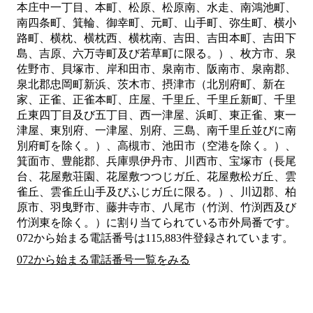
本庄中一丁目、本町、松原、松原南、水走、南鴻池町、
南四条町、箕輪、御幸町、元町、山手町、弥生町、横小
路町、横枕、横枕西、横枕南、吉田、吉田本町、吉田下
島、吉原、六万寺町及び若草町に限る。）、枚方市、泉
佐野市、貝塚市、岸和田市、泉南市、阪南市、泉南郡、
泉北郡忠岡町新浜、茨木市、摂津市（北別府町、新在
家、正雀、正雀本町、庄屋、千里丘、千里丘新町、千里
丘東四丁目及び五丁目、西一津屋、浜町、東正雀、東一
津屋、東別府、一津屋、別府、三島、南千里丘並びに南
別府町を除く。）、高槻市、池田市（空港を除く。）、
箕面市、豊能郡、兵庫県伊丹市、川西市、宝塚市（長尾
台、花屋敷荘園、花屋敷つつじガ丘、花屋敷松ガ丘、雲
雀丘、雲雀丘山手及びふじガ丘に限る。）、川辺郡、柏
原市、羽曳野市、藤井寺市、八尾市（竹渕、竹渕西及び
竹渕東を除く。）
に割り当てられている市外局番です。
072から始まる電話番号は115,883件登録されています。
072から始まる電話番号一覧をみる