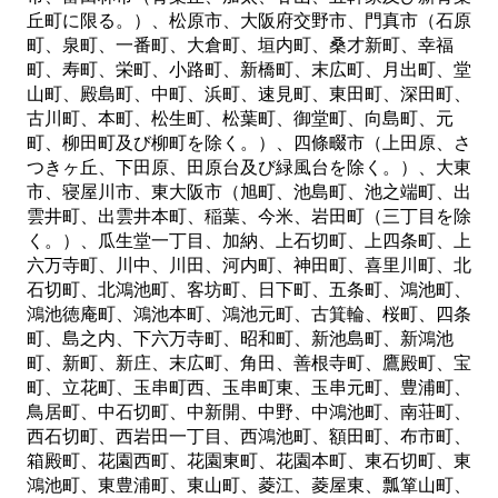
丘町に限る。）、松原市、大阪府交野市、門真市（石原
町、泉町、一番町、大倉町、垣内町、桑才新町、幸福
町、寿町、栄町、小路町、新橋町、末広町、月出町、堂
山町、殿島町、中町、浜町、速見町、東田町、深田町、
古川町、本町、松生町、松葉町、御堂町、向島町、元
町、柳田町及び柳町を除く。）、四條畷市（上田原、さ
つきヶ丘、下田原、田原台及び緑風台を除く。）、大東
市、寝屋川市、東大阪市（旭町、池島町、池之端町、出
雲井町、出雲井本町、稲葉、今米、岩田町（三丁目を除
く。）、瓜生堂一丁目、加納、上石切町、上四条町、上
六万寺町、川中、川田、河内町、神田町、喜里川町、北
石切町、北鴻池町、客坊町、日下町、五条町、鴻池町、
鴻池徳庵町、鴻池本町、鴻池元町、古箕輪、桜町、四条
町、島之内、下六万寺町、昭和町、新池島町、新鴻池
町、新町、新庄、末広町、角田、善根寺町、鷹殿町、宝
町、立花町、玉串町西、玉串町東、玉串元町、豊浦町、
鳥居町、中石切町、中新開、中野、中鴻池町、南荘町、
西石切町、西岩田一丁目、西鴻池町、額田町、布市町、
箱殿町、花園西町、花園東町、花園本町、東石切町、東
鴻池町、東豊浦町、東山町、菱江、菱屋東、瓢箪山町、