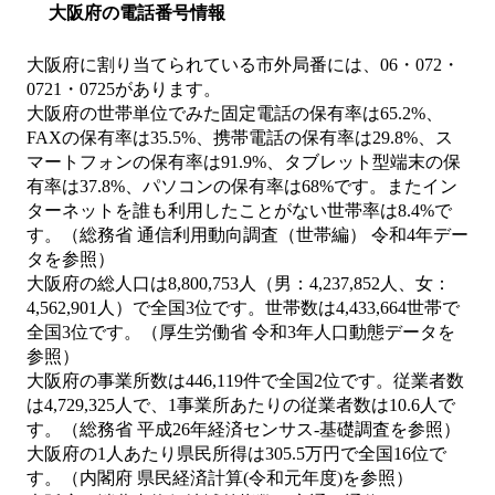
大阪府の電話番号情報
大阪府に割り当てられている市外局番には、06・072・
0721・0725があります。
大阪府の世帯単位でみた固定電話の保有率は65.2%、
FAXの保有率は35.5%、携帯電話の保有率は29.8%、ス
マートフォンの保有率は91.9%、タブレット型端末の保
有率は37.8%、パソコンの保有率は68%です。またイン
ターネットを誰も利用したことがない世帯率は8.4%で
す。（総務省 通信利用動向調査（世帯編） 令和4年デー
タを参照）
大阪府の総人口は8,800,753人（男：4,237,852人、女：
4,562,901人）で全国3位です。世帯数は4,433,664世帯で
全国3位です。（厚生労働省 令和3年人口動態データを
参照）
大阪府の事業所数は446,119件で全国2位です。従業者数
は4,729,325人で、1事業所あたりの従業者数は10.6人で
す。（総務省 平成26年経済センサス‐基礎調査を参照）
大阪府の1人あたり県民所得は305.5万円で全国16位で
す。（内閣府 県民経済計算(令和元年度)を参照）