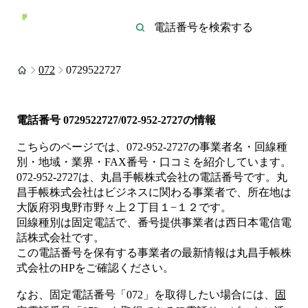
072
0729522727
電話番号
0729522727/072-952-2727
の情報
こちらのページでは、
072-952-2727
の事業者名・回線種
別・地域・業界・FAX番号・口コミを紹介しています。
072-952-2727
は、
丸昌手帳株式会社
の電話番号です。
丸
昌手帳株式会社は
ビジネス
に関わる事業者
で、所在地は
大阪府羽曳野市野々上２丁目１−１２
です。
回線種別は
固定電話
で、番号提供事業者は
西日本電信電
話株式会社
です。
この電話番号を保有する事業者の最新情報は
丸昌手帳株
式会社
のHP
をご確認ください。
なお、固定電話番号「
072
」を取得したい場合には、
固