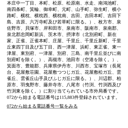
本庄中一丁目、本町、松原、松原南、水走、南鴻池町、
南四条町、箕輪、御幸町、元町、山手町、弥生町、横小
路町、横枕、横枕西、横枕南、吉田、吉田本町、吉田下
島、吉原、六万寺町及び若草町に限る。）、枚方市、泉
佐野市、貝塚市、岸和田市、泉南市、阪南市、泉南郡、
泉北郡忠岡町新浜、茨木市、摂津市（北別府町、新在
家、正雀、正雀本町、庄屋、千里丘、千里丘新町、千里
丘東四丁目及び五丁目、西一津屋、浜町、東正雀、東一
津屋、東別府、一津屋、別府、三島、南千里丘並びに南
別府町を除く。）、高槻市、池田市（空港を除く。）、
箕面市、豊能郡、兵庫県伊丹市、川西市、宝塚市（長尾
台、花屋敷荘園、花屋敷つつじガ丘、花屋敷松ガ丘、雲
雀丘、雲雀丘山手及びふじガ丘に限る。）、川辺郡、柏
原市、羽曳野市、藤井寺市、八尾市（竹渕、竹渕西及び
竹渕東を除く。）
に割り当てられている市外局番です。
072から始まる電話番号は115,883件登録されています。
072から始まる電話番号一覧をみる