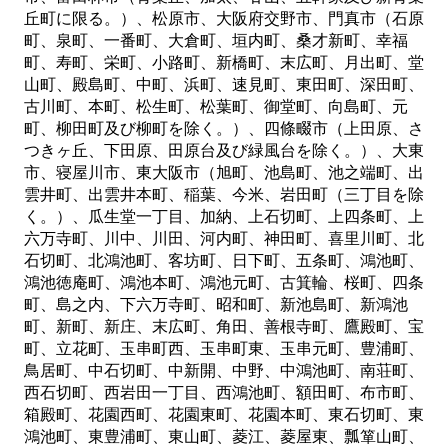
丘町に限る。）、松原市、大阪府交野市、門真市（石原
町、泉町、一番町、大倉町、垣内町、桑才新町、幸福
町、寿町、栄町、小路町、新橋町、末広町、月出町、堂
山町、殿島町、中町、浜町、速見町、東田町、深田町、
古川町、本町、松生町、松葉町、御堂町、向島町、元
町、柳田町及び柳町を除く。）、四條畷市（上田原、さ
つきヶ丘、下田原、田原台及び緑風台を除く。）、大東
市、寝屋川市、東大阪市（旭町、池島町、池之端町、出
雲井町、出雲井本町、稲葉、今米、岩田町（三丁目を除
く。）、瓜生堂一丁目、加納、上石切町、上四条町、上
六万寺町、川中、川田、河内町、神田町、喜里川町、北
石切町、北鴻池町、客坊町、日下町、五条町、鴻池町、
鴻池徳庵町、鴻池本町、鴻池元町、古箕輪、桜町、四条
町、島之内、下六万寺町、昭和町、新池島町、新鴻池
町、新町、新庄、末広町、角田、善根寺町、鷹殿町、宝
町、立花町、玉串町西、玉串町東、玉串元町、豊浦町、
鳥居町、中石切町、中新開、中野、中鴻池町、南荘町、
西石切町、西岩田一丁目、西鴻池町、額田町、布市町、
箱殿町、花園西町、花園東町、花園本町、東石切町、東
鴻池町、東豊浦町、東山町、菱江、菱屋東、瓢箪山町、