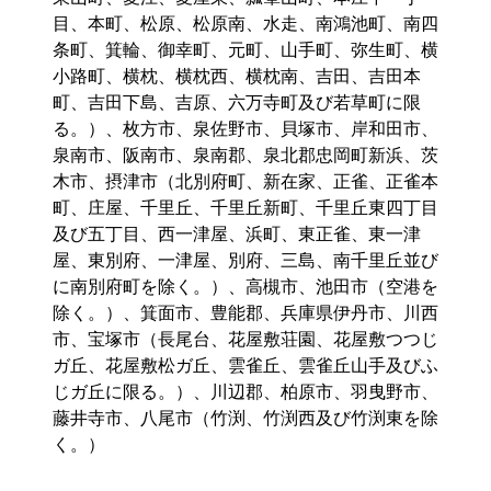
目、本町、松原、松原南、水走、南鴻池町、南四
条町、箕輪、御幸町、元町、山手町、弥生町、横
小路町、横枕、横枕西、横枕南、吉田、吉田本
町、吉田下島、吉原、六万寺町及び若草町に限
る。）、枚方市、泉佐野市、貝塚市、岸和田市、
泉南市、阪南市、泉南郡、泉北郡忠岡町新浜、茨
木市、摂津市（北別府町、新在家、正雀、正雀本
町、庄屋、千里丘、千里丘新町、千里丘東四丁目
及び五丁目、西一津屋、浜町、東正雀、東一津
屋、東別府、一津屋、別府、三島、南千里丘並び
に南別府町を除く。）、高槻市、池田市（空港を
除く。）、箕面市、豊能郡、兵庫県伊丹市、川西
市、宝塚市（長尾台、花屋敷荘園、花屋敷つつじ
ガ丘、花屋敷松ガ丘、雲雀丘、雲雀丘山手及びふ
じガ丘に限る。）、川辺郡、柏原市、羽曳野市、
藤井寺市、八尾市（竹渕、竹渕西及び竹渕東を除
く。）