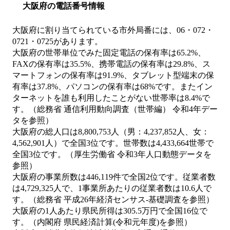
大阪府の電話番号情報
大阪府に割り当てられている市外局番には、06・072・
0721・0725があります。
大阪府の世帯単位でみた固定電話の保有率は65.2%、
FAXの保有率は35.5%、携帯電話の保有率は29.8%、ス
マートフォンの保有率は91.9%、タブレット型端末の保
有率は37.8%、パソコンの保有率は68%です。またイン
ターネットを誰も利用したことがない世帯率は8.4%で
す。（総務省 通信利用動向調査（世帯編） 令和4年デー
タを参照）
大阪府の総人口は8,800,753人（男：4,237,852人、女：
4,562,901人）で全国3位です。世帯数は4,433,664世帯で
全国3位です。（厚生労働省 令和3年人口動態データを
参照）
大阪府の事業所数は446,119件で全国2位です。従業者数
は4,729,325人で、1事業所あたりの従業者数は10.6人で
す。（総務省 平成26年経済センサス‐基礎調査を参照）
大阪府の1人あたり県民所得は305.5万円で全国16位で
す。（内閣府 県民経済計算(令和元年度)を参照）