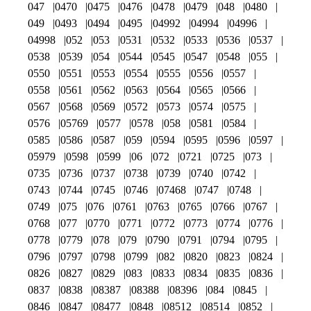
047
0470
0475
0476
0478
0479
048
0480
049
0493
0494
0495
04992
04994
04996
04998
052
053
0531
0532
0533
0536
0537
0538
0539
054
0544
0545
0547
0548
055
0550
0551
0553
0554
0555
0556
0557
0558
0561
0562
0563
0564
0565
0566
0567
0568
0569
0572
0573
0574
0575
0576
05769
0577
0578
058
0581
0584
0585
0586
0587
059
0594
0595
0596
0597
05979
0598
0599
06
072
0721
0725
073
0735
0736
0737
0738
0739
0740
0742
0743
0744
0745
0746
07468
0747
0748
0749
075
076
0761
0763
0765
0766
0767
0768
077
0770
0771
0772
0773
0774
0776
0778
0779
078
079
0790
0791
0794
0795
0796
0797
0798
0799
082
0820
0823
0824
0826
0827
0829
083
0833
0834
0835
0836
0837
0838
08387
08388
08396
084
0845
0846
0847
08477
0848
08512
08514
0852