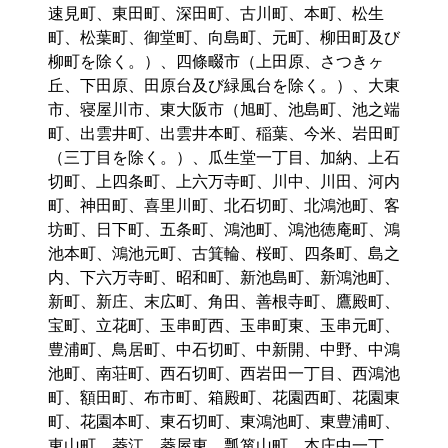
速見町、東田町、深田町、古川町、本町、松生
町、松葉町、御堂町、向島町、元町、柳田町及び
柳町を除く。）、四條畷市（上田原、さつきヶ
丘、下田原、田原台及び緑風台を除く。）、大東
市、寝屋川市、東大阪市（旭町、池島町、池之端
町、出雲井町、出雲井本町、稲葉、今米、岩田町
（三丁目を除く。）、瓜生堂一丁目、加納、上石
切町、上四条町、上六万寺町、川中、川田、河内
町、神田町、喜里川町、北石切町、北鴻池町、客
坊町、日下町、五条町、鴻池町、鴻池徳庵町、鴻
池本町、鴻池元町、古箕輪、桜町、四条町、島之
内、下六万寺町、昭和町、新池島町、新鴻池町、
新町、新庄、末広町、角田、善根寺町、鷹殿町、
宝町、立花町、玉串町西、玉串町東、玉串元町、
豊浦町、鳥居町、中石切町、中新開、中野、中鴻
池町、南荘町、西石切町、西岩田一丁目、西鴻池
町、額田町、布市町、箱殿町、花園西町、花園東
町、花園本町、東石切町、東鴻池町、東豊浦町、
東山町、菱江、菱屋東、瓢箪山町、本庄中一丁