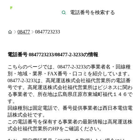
08477
0847723233
電話番号
0847723233/08477-2-3233
の情報
こちらのページでは、
08477-2-3233
の事業者名・回線種
別・地域・業界・FAX番号・口コミを紹介しています。
08477-2-3233
は、
高尾運送株式会社福代営業所
の電話番
号です。
高尾運送株式会社福代営業所は
ビジネス
に関わ
る事業者
で、所在地は広島県庄原市東城町福代１４６
で
す。
回線種別は
固定電話
で、番号提供事業者は
西日本電信電
話株式会社
です。
この電話番号を保有する事業者の最新情報は
高尾運送株
式会社福代営業所
のHP
をご確認ください。