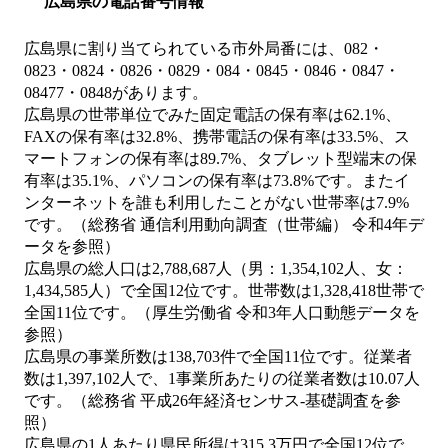
広島県の電話番号情報
広島県に割り当てられている市外局番には、082・
0823・0824・0826・0829・084・0845・0846・0847・
08477・0848があります。
広島県の世帯単位でみた固定電話の保有率は62.1%、
FAXの保有率は32.8%、携帯電話の保有率は33.5%、ス
マートフォンの保有率は89.7%、タブレット型端末の保
有率は35.1%、パソコンの保有率は73.8%です。またイ
ンターネットを誰も利用したことがない世帯率は7.9%
です。（総務省 通信利用動向調査（世帯編） 令和4年デ
ータを参照）
広島県の総人口は2,788,687人（男：1,354,102人、女：
1,434,585人）で全国12位です。世帯数は1,328,418世帯で
全国11位です。（厚生労働省 令和3年人口動態データを
参照）
広島県の事業所数は138,703件で全国11位です。従業者
数は1,397,102人で、1事業所あたりの従業者数は10.07人
です。（総務省 平成26年経済センサス‐基礎調査を参
照）
広島県の1人あたり県民所得は315.3万円で全国12位で