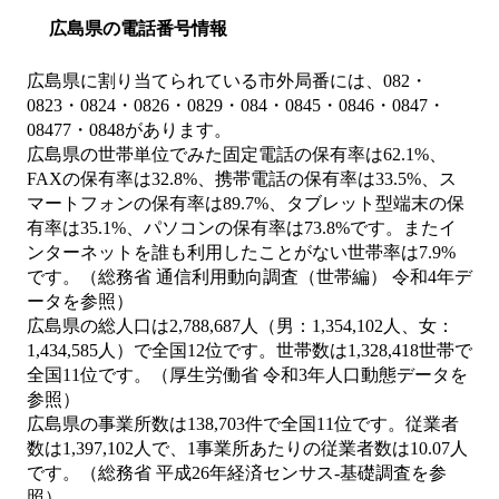
広島県の電話番号情報
広島県に割り当てられている市外局番には、082・
0823・0824・0826・0829・084・0845・0846・0847・
08477・0848があります。
広島県の世帯単位でみた固定電話の保有率は62.1%、
FAXの保有率は32.8%、携帯電話の保有率は33.5%、ス
マートフォンの保有率は89.7%、タブレット型端末の保
有率は35.1%、パソコンの保有率は73.8%です。またイ
ンターネットを誰も利用したことがない世帯率は7.9%
です。（総務省 通信利用動向調査（世帯編） 令和4年デ
ータを参照）
広島県の総人口は2,788,687人（男：1,354,102人、女：
1,434,585人）で全国12位です。世帯数は1,328,418世帯で
全国11位です。（厚生労働省 令和3年人口動態データを
参照）
広島県の事業所数は138,703件で全国11位です。従業者
数は1,397,102人で、1事業所あたりの従業者数は10.07人
です。（総務省 平成26年経済センサス‐基礎調査を参
照）