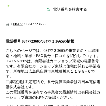
08477
0847723665
電話番号
0847723665/08477-2-3665
の情報
こちらのページでは、
08477-2-3665
の事業者名・回線種
別・地域・業界・FAX番号・口コミを紹介しています。
08477-2-3665
は、
有限会社カーショップ東城
の電話番号
です。
有限会社カーショップ東城は
住宅
に関わる事業者
で、所在地は広島県庄原市東城町川東１１９８−６
で
す。
回線種別は
固定電話
で、番号提供事業者は
西日本電信電
話株式会社
です。
この電話番号を保有する事業者の最新情報は
有限会社カ
ーショップ東城
のHP
をご確認ください。