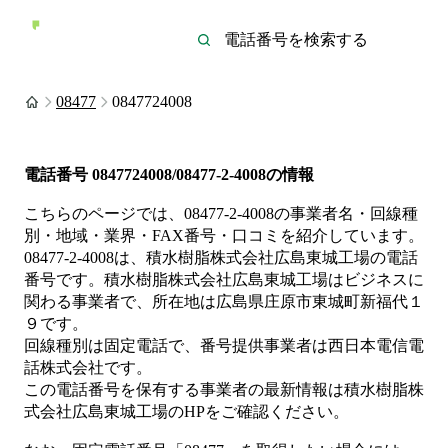
08477
0847724008
電話番号
0847724008/08477-2-4008
の情報
こちらのページでは、
08477-2-4008
の事業者名・回線種
別・地域・業界・FAX番号・口コミを紹介しています。
08477-2-4008
は、
積水樹脂株式会社広島東城工場
の電話
番号です。
積水樹脂株式会社広島東城工場は
ビジネス
に
関わる事業者
で、所在地は広島県庄原市東城町新福代１
９
です。
回線種別は
固定電話
で、番号提供事業者は
西日本電信電
話株式会社
です。
この電話番号を保有する事業者の最新情報は
積水樹脂株
式会社広島東城工場
のHP
をご確認ください。