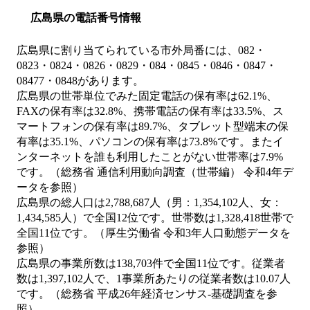
広島県の電話番号情報
広島県に割り当てられている市外局番には、082・
0823・0824・0826・0829・084・0845・0846・0847・
08477・0848があります。
広島県の世帯単位でみた固定電話の保有率は62.1%、
FAXの保有率は32.8%、携帯電話の保有率は33.5%、ス
マートフォンの保有率は89.7%、タブレット型端末の保
有率は35.1%、パソコンの保有率は73.8%です。またイ
ンターネットを誰も利用したことがない世帯率は7.9%
です。（総務省 通信利用動向調査（世帯編） 令和4年デ
ータを参照）
広島県の総人口は2,788,687人（男：1,354,102人、女：
1,434,585人）で全国12位です。世帯数は1,328,418世帯で
全国11位です。（厚生労働省 令和3年人口動態データを
参照）
広島県の事業所数は138,703件で全国11位です。従業者
数は1,397,102人で、1事業所あたりの従業者数は10.07人
です。（総務省 平成26年経済センサス‐基礎調査を参
照）