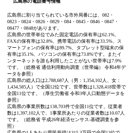
広島県の電話番号情報
広島県に割り当てられている市外局番には、082・
0823・0824・0826・0829・084・0845・0846・0847・
08477・0848があります。
広島県の世帯単位でみた固定電話の保有率は62.1%、
FAXの保有率は32.8%、携帯電話の保有率は33.5%、ス
マートフォンの保有率は89.7%、タブレット型端末の保
有率は35.1%、パソコンの保有率は73.8%です。またイ
ンターネットを誰も利用したことがない世帯率は7.9%
です。（総務省 通信利用動向調査（世帯編） 令和4年デ
ータを参照）
広島県の総人口は2,788,687人（男：1,354,102人、女：
1,434,585人）で全国12位です。世帯数は1,328,418世帯で
全国11位です。（厚生労働省 令和3年人口動態データを
参照）
広島県の事業所数は138,703件で全国11位です。従業者
数は1,397,102人で、1事業所あたりの従業者数は10.07人
です。（総務省 平成26年経済センサス‐基礎調査を参
照）
広島県の1人あたり県民所得は315.3万円で全国12位で