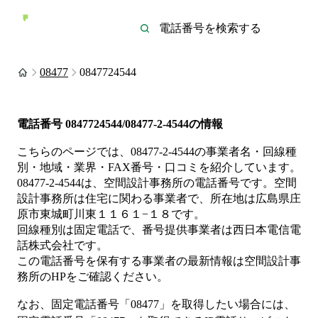
08477
0847724544
電話番号
0847724544/08477-2-4544
の情報
こちらのページでは、
08477-2-4544
の事業者名・回線種
別・地域・業界・FAX番号・口コミを紹介しています。
08477-2-4544
は、
空間設計事務所
の電話番号です。
空間
設計事務所は
住宅
に関わる事業者
で、所在地は広島県庄
原市東城町川東１１６１−１８
です。
回線種別は
固定電話
で、番号提供事業者は
西日本電信電
話株式会社
です。
この電話番号を保有する事業者の最新情報は
空間設計事
務所
のHP
をご確認ください。
なお、固定電話番号「
08477
」を取得したい場合には、