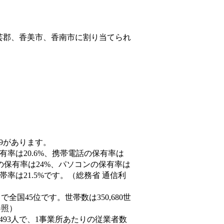
芸郡、香美市、香南市
に割り当てられ
89があります。
有率は20.6%、携帯電話の保有率は
末の保有率は24%、パソコンの保有率は
率は21.5%です。（総務省 通信利
人）で全国45位です。世帯数は350,680世
参照）
,493人で、1事業所あたりの従業者数