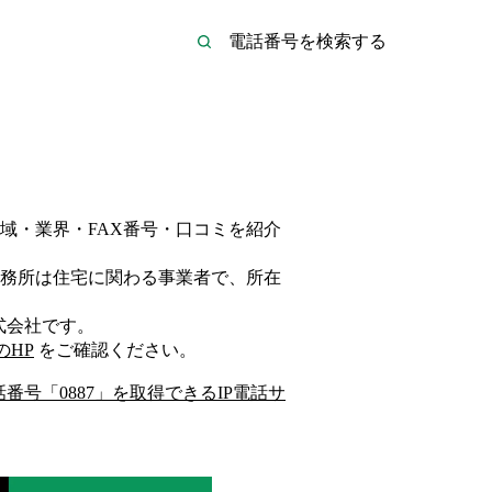
域・業界・FAX番号・口コミを紹介
務所は
住宅
に関わる事業者
で、所在
式会社
です。
のHP
をご確認ください。
話番号「
0887
」を取得できるIP電話サ