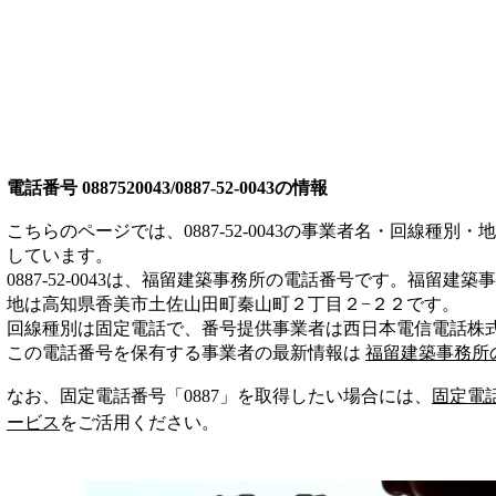
電話番号
0887520043/0887-52-0043
の情報
こちらのページでは、
0887-52-0043
の事業者名・回線種別・地
しています。
0887-52-0043
は、
福留建築事務所
の電話番号です。
福留建築事
地は高知県香美市土佐山田町秦山町２丁目２−２２
です。
回線種別は
固定電話
で、番号提供事業者は
西日本電信電話株
この電話番号を保有する事業者の最新情報は
福留建築事務所
なお、固定電話番号「
0887
」を取得したい場合には、
固定電
ービス
をご活用ください。