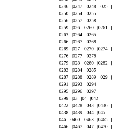
0246
0247
0248
025
0250
0254
0255
0256
0257
0258
0259
026
0260
0261
0263
0264
0265
0266
0267
0268
0269
027
0270
0274
0276
0277
0278
0279
028
0280
0282
0283
0284
0285
0287
0288
0289
029
0291
0293
0294
0295
0296
0297
0299
03
04
042
0422
0428
043
0436
0438
0439
044
045
046
0460
0463
0465
0466
0467
047
0470