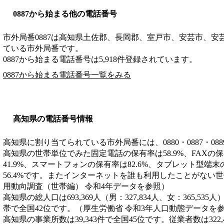
0887から始まる他の電話番号
市外局番
0887
は
高知県土佐郡、長岡郡、室戸市、安芸市、安
ている市外局番です。
0887から始まる電話番号は5,918件登録されています。
0887から始まる電話番号一覧をみる
高知県の電話番号情報
高知県に割り当てられている市外局番には、0880・0887・08
高知県の世帯単位でみた固定電話の保有率は58.9%、FAXの保
41.9%、スマートフォンの保有率は82.6%、タブレット型端
56.4%です。またインターネットを誰も利用したことがない世帯
用動向調査（世帯編） 令和4年データを参照）
高知県の総人口は693,369人（男：327,834人、女：365,535
帯で全国42位です。（厚生労働省 令和3年人口動態データを
高知県の事業所数は39,343件で全国45位です。従業者数は322