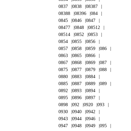
0837
0838
08387
08388
08396
084
0845
0846
0847
08477
0848
08512
08514
0852
0853
0854
0855
0856
0857
0858
0859
086
0863
0865
0866
0867
0868
0869
087
0875
0877
0879
088
0880
0883
0884
0885
0887
0889
089
0892
0893
0894
0895
0896
0897
0898
092
0920
093
0930
0940
0942
0943
0944
0946
0947
0948
0949
095