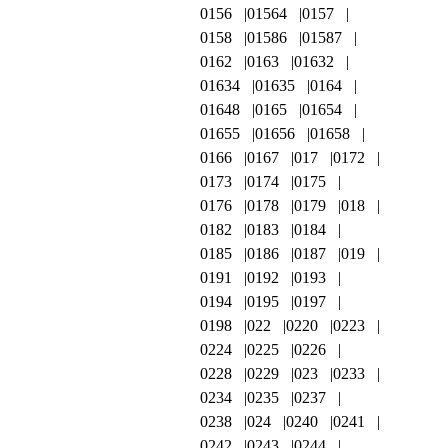
0156
01564
0157
0158
01586
01587
0162
0163
01632
01634
01635
0164
01648
0165
01654
01655
01656
01658
0166
0167
017
0172
0173
0174
0175
0176
0178
0179
018
0182
0183
0184
0185
0186
0187
019
0191
0192
0193
0194
0195
0197
0198
022
0220
0223
0224
0225
0226
0228
0229
023
0233
0234
0235
0237
0238
024
0240
0241
0242
0243
0244