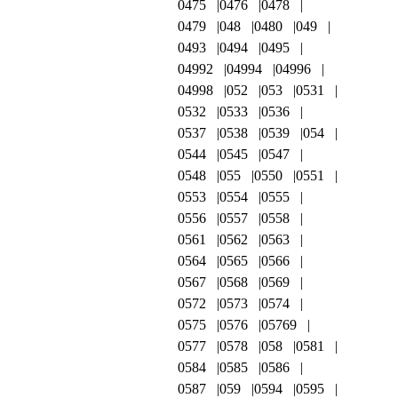
0475
0476
0478
0479
048
0480
049
0493
0494
0495
04992
04994
04996
04998
052
053
0531
0532
0533
0536
0537
0538
0539
054
0544
0545
0547
0548
055
0550
0551
0553
0554
0555
0556
0557
0558
0561
0562
0563
0564
0565
0566
0567
0568
0569
0572
0573
0574
0575
0576
05769
0577
0578
058
0581
0584
0585
0586
0587
059
0594
0595