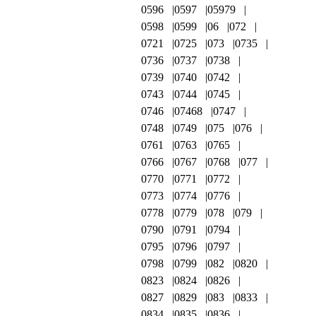
0596
0597
05979
0598
0599
06
072
0721
0725
073
0735
0736
0737
0738
0739
0740
0742
0743
0744
0745
0746
07468
0747
0748
0749
075
076
0761
0763
0765
0766
0767
0768
077
0770
0771
0772
0773
0774
0776
0778
0779
078
079
0790
0791
0794
0795
0796
0797
0798
0799
082
0820
0823
0824
0826
0827
0829
083
0833
0834
0835
0836