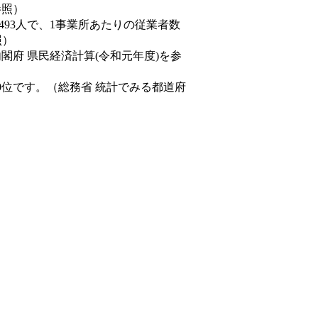
参照）
,493人で、1事業所あたりの従業者数
照）
内閣府 県民経済計算(令和元年度)を参
0位です。（総務省 統計でみる都道府
。