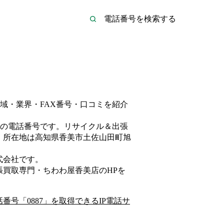
域・業界・FAX番号・口コミを紹介
の電話番号です。
リサイクル＆出張
、所在地は高知県香美市土佐山田町旭
式会社
です。
張買取専門・ちわわ屋香美店
のHP
を
話番号「
0887
」を取得できるIP電話サ