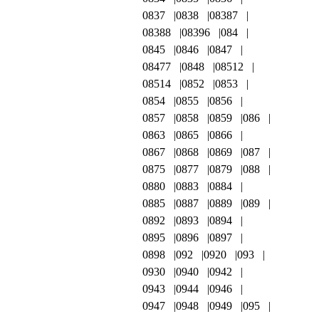
0837
0838
08387
08388
08396
084
0845
0846
0847
08477
0848
08512
08514
0852
0853
0854
0855
0856
0857
0858
0859
086
0863
0865
0866
0867
0868
0869
087
0875
0877
0879
088
0880
0883
0884
0885
0887
0889
089
0892
0893
0894
0895
0896
0897
0898
092
0920
093
0930
0940
0942
0943
0944
0946
0947
0948
0949
095