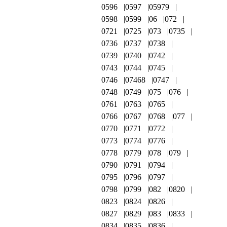
0596
0597
05979
0598
0599
06
072
0721
0725
073
0735
0736
0737
0738
0739
0740
0742
0743
0744
0745
0746
07468
0747
0748
0749
075
076
0761
0763
0765
0766
0767
0768
077
0770
0771
0772
0773
0774
0776
0778
0779
078
079
0790
0791
0794
0795
0796
0797
0798
0799
082
0820
0823
0824
0826
0827
0829
083
0833
0834
0835
0836