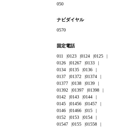
050
ナビダイヤル
0570
固定電話
011
0123
0124
0125
0126
01267
0133
0134
0135
0136
0137
01372
01374
01377
0138
0139
01392
01397
01398
0142
0143
0144
0145
01456
01457
0146
01466
015
0152
0153
0154
01547
0155
01558