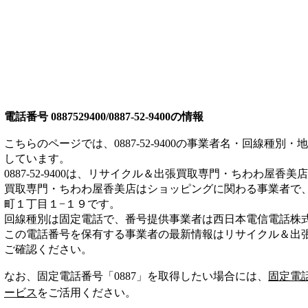
電話番号
0887529400/0887-52-9400
の情報
こちらのページでは、
0887-52-9400
の事業者名・回線種別・地
しています。
0887-52-9400
は、
リサイクル＆出張買取専門・ちわわ屋香美店
買取専門・ちわわ屋香美店は
ショッピング
に関わる事業者
で
町１丁目１−１９
です。
回線種別は
固定電話
で、番号提供事業者は
西日本電信電話株
この電話番号を保有する事業者の最新情報は
リサイクル＆出
ご確認ください。
なお、固定電話番号「
0887
」を取得したい場合には、
固定電
ービス
をご活用ください。