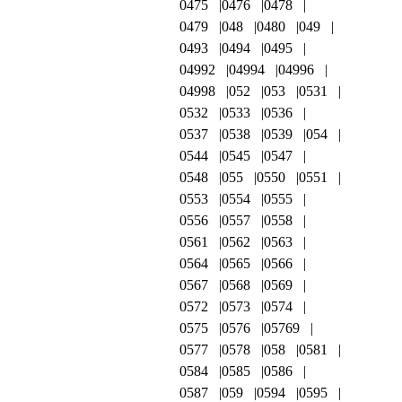
0475
0476
0478
0479
048
0480
049
0493
0494
0495
04992
04994
04996
04998
052
053
0531
0532
0533
0536
0537
0538
0539
054
0544
0545
0547
0548
055
0550
0551
0553
0554
0555
0556
0557
0558
0561
0562
0563
0564
0565
0566
0567
0568
0569
0572
0573
0574
0575
0576
05769
0577
0578
058
0581
0584
0585
0586
0587
059
0594
0595