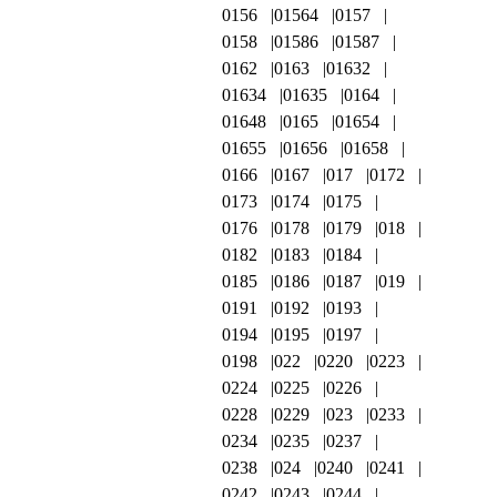
0156
01564
0157
0158
01586
01587
0162
0163
01632
01634
01635
0164
01648
0165
01654
01655
01656
01658
0166
0167
017
0172
0173
0174
0175
0176
0178
0179
018
0182
0183
0184
0185
0186
0187
019
0191
0192
0193
0194
0195
0197
0198
022
0220
0223
0224
0225
0226
0228
0229
023
0233
0234
0235
0237
0238
024
0240
0241
0242
0243
0244