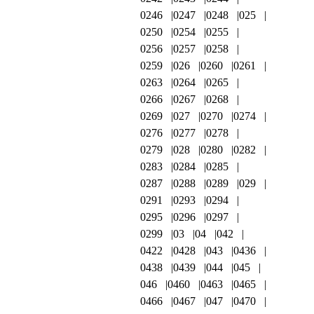
0246
0247
0248
025
0250
0254
0255
0256
0257
0258
0259
026
0260
0261
0263
0264
0265
0266
0267
0268
0269
027
0270
0274
0276
0277
0278
0279
028
0280
0282
0283
0284
0285
0287
0288
0289
029
0291
0293
0294
0295
0296
0297
0299
03
04
042
0422
0428
043
0436
0438
0439
044
045
046
0460
0463
0465
0466
0467
047
0470