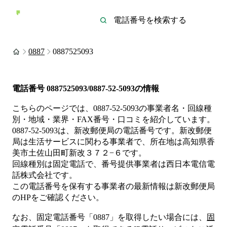
0887
0887525093
電話番号
0887525093/0887-52-5093
の情報
こちらのページでは、
0887-52-5093
の事業者名・回線種
別・地域・業界・FAX番号・口コミを紹介しています。
0887-52-5093
は、
新改郵便局
の電話番号です。
新改郵便
局は
生活サービス
に関わる事業者
で、所在地は高知県香
美市土佐山田町新改３７２−６
です。
回線種別は
固定電話
で、番号提供事業者は
西日本電信電
話株式会社
です。
この電話番号を保有する事業者の最新情報は
新改郵便局
のHP
をご確認ください。
なお、固定電話番号「
0887
」を取得したい場合には、
固