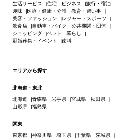
生活サービス
住宅
ビジネス
旅行・宿泊
趣味
医療・健康・介護
教育・習い事
美容・ファッション
レジャー・スポーツ
飲食店
自動車・バイク
公共機関・団体
ショッピング
ペット
暮らし
冠婚葬祭・イベント
歯科
エリアから探す
北海道・東北
北海道
青森県
岩手県
宮城県
秋田県
山形県
福島県
関東
東京都
神奈川県
埼玉県
千葉県
茨城県