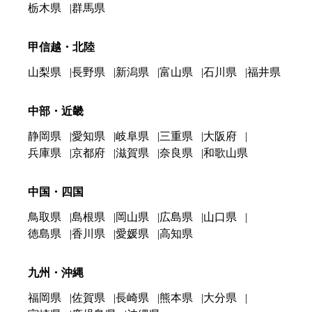
栃木県
群馬県
甲信越・北陸
山梨県
長野県
新潟県
富山県
石川県
福井県
中部・近畿
静岡県
愛知県
岐阜県
三重県
大阪府
兵庫県
京都府
滋賀県
奈良県
和歌山県
中国・四国
鳥取県
島根県
岡山県
広島県
山口県
徳島県
香川県
愛媛県
高知県
九州・沖縄
福岡県
佐賀県
長崎県
熊本県
大分県