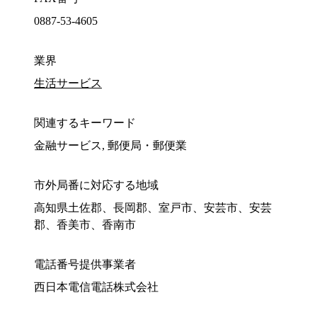
0887-53-4605
業界
生活サービス
関連するキーワード
金融サービス, 郵便局・郵便業
市外局番に対応する地域
高知県土佐郡、長岡郡、室戸市、安芸市、安芸
郡、香美市、香南市
電話番号提供事業者
西日本電信電話株式会社