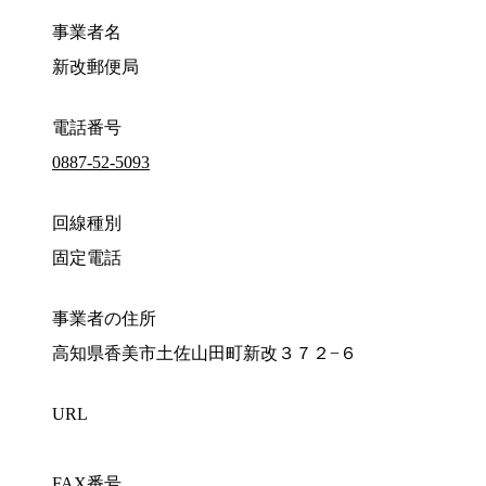
事業者名
新改郵便局
電話番号
0887-52-5093
回線種別
固定電話
事業者の住所
高知県香美市土佐山田町新改３７２−６
URL
FAX番号