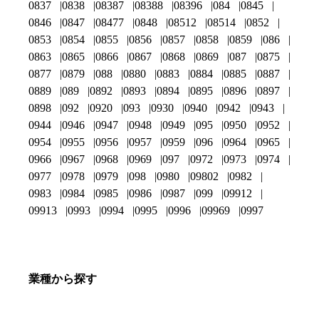
0837
0838
08387
08388
08396
084
0845
0846
0847
08477
0848
08512
08514
0852
0853
0854
0855
0856
0857
0858
0859
086
0863
0865
0866
0867
0868
0869
087
0875
0877
0879
088
0880
0883
0884
0885
0887
0889
089
0892
0893
0894
0895
0896
0897
0898
092
0920
093
0930
0940
0942
0943
0944
0946
0947
0948
0949
095
0950
0952
0954
0955
0956
0957
0959
096
0964
0965
0966
0967
0968
0969
097
0972
0973
0974
0977
0978
0979
098
0980
09802
0982
0983
0984
0985
0986
0987
099
09912
09913
0993
0994
0995
0996
09969
0997
業種から探す