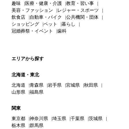
趣味
医療・健康・介護
教育・習い事
美容・ファッション
レジャー・スポーツ
飲食店
自動車・バイク
公共機関・団体
ショッピング
ペット
暮らし
冠婚葬祭・イベント
歯科
エリアから探す
北海道・東北
北海道
青森県
岩手県
宮城県
秋田県
山形県
福島県
関東
東京都
神奈川県
埼玉県
千葉県
茨城県
栃木県
群馬県