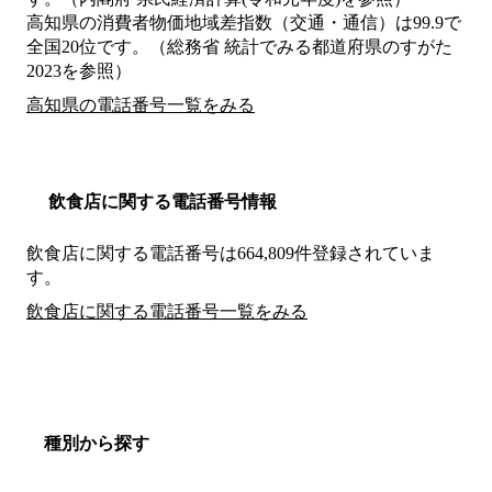
高知県の消費者物価地域差指数（交通・通信）は99.9で
全国20位です。（総務省 統計でみる都道府県のすがた
2023を参照）
高知県の電話番号一覧をみる
飲食店に関する電話番号情報
飲食店に関する電話番号は664,809件登録されていま
す。
飲食店に関する電話番号一覧をみる
種別から探す