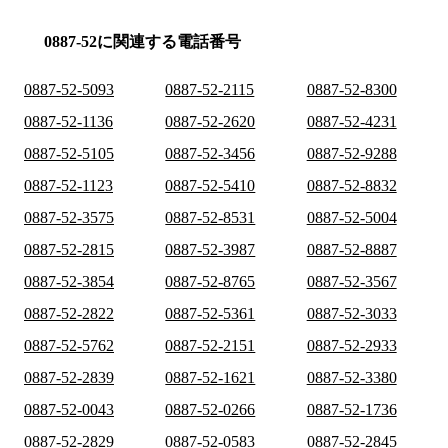
0887-52に関連する電話番号
0887-52-5093
0887-52-2115
0887-52-8300
0887-52-1136
0887-52-2620
0887-52-4231
0887-52-5105
0887-52-3456
0887-52-9288
0887-52-1123
0887-52-5410
0887-52-8832
0887-52-3575
0887-52-8531
0887-52-5004
0887-52-2815
0887-52-3987
0887-52-8887
0887-52-3854
0887-52-8765
0887-52-3567
0887-52-2822
0887-52-5361
0887-52-3033
0887-52-5762
0887-52-2151
0887-52-2933
0887-52-2839
0887-52-1621
0887-52-3380
0887-52-0043
0887-52-0266
0887-52-1736
0887-52-2829
0887-52-0583
0887-52-2845