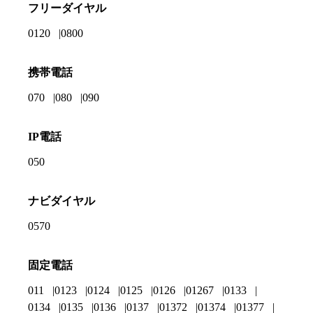
フリーダイヤル
0120
0800
携帯電話
070
080
090
IP電話
050
ナビダイヤル
0570
固定電話
011
0123
0124
0125
0126
01267
0133
0134
0135
0136
0137
01372
01374
01377