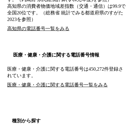
高知県の消費者物価地域差指数（交通・通信）は99.9で
全国20位です。（総務省 統計でみる都道府県のすがた
2023を参照）
高知県の電話番号一覧をみる
医療・健康・介護に関する電話番号情報
医療・健康・介護に関する電話番号は450,272件登録さ
れています。
医療・健康・介護に関する電話番号一覧をみる
種別から探す