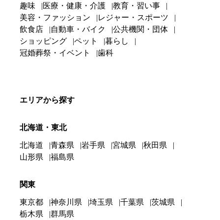
趣味
医療・健康・介護
教育・習い事
美容・ファッション
レジャー・スポーツ
飲食店
自動車・バイク
公共機関・団体
ショッピング
ペット
暮らし
冠婚葬祭・イベント
歯科
エリアから探す
北海道・東北
北海道
青森県
岩手県
宮城県
秋田県
山形県
福島県
関東
東京都
神奈川県
埼玉県
千葉県
茨城県
栃木県
群馬県