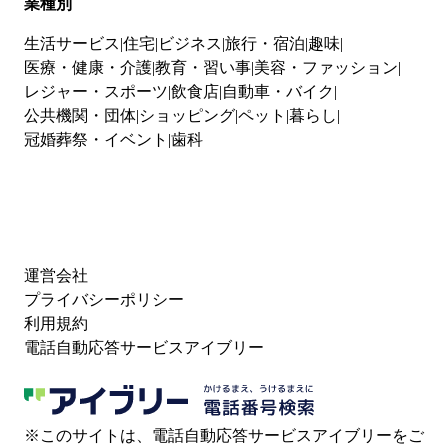
業種別
生活サービス
住宅
ビジネス
旅行・宿泊
趣味
医療・健康・介護
教育・習い事
美容・ファッション
レジャー・スポーツ
飲食店
自動車・バイク
公共機関・団体
ショッピング
ペット
暮らし
冠婚葬祭・イベント
歯科
運営会社
プライバシーポリシー
利用規約
電話自動応答サービスアイブリー
※このサイトは、電話自動応答サービスアイブリーをご