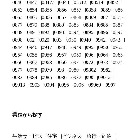
0846
0847
08477
0848
08512
08514
0852
0853
0854
0855
0856
0857
0858
0859
086
0863
0865
0866
0867
0868
0869
087
0875
0877
0879
088
0880
0883
0884
0885
0887
0889
089
0892
0893
0894
0895
0896
0897
0898
092
0920
093
0930
0940
0942
0943
0944
0946
0947
0948
0949
095
0950
0952
0954
0955
0956
0957
0959
096
0964
0965
0966
0967
0968
0969
097
0972
0973
0974
0977
0978
0979
098
0980
09802
0982
0983
0984
0985
0986
0987
099
09912
09913
0993
0994
0995
0996
09969
0997
業種から探す
生活サービス
住宅
ビジネス
旅行・宿泊