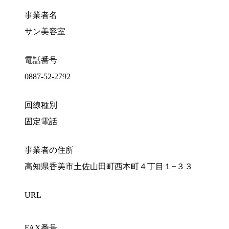
事業者名
サン美容室
電話番号
0887-52-2792
回線種別
固定電話
事業者の住所
高知県香美市土佐山田町西本町４丁目１−３３
URL
FAX番号