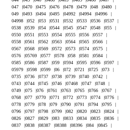
047
0470
0475
0476
0478
0479
048
0480
049
0493
0494
0495
04992
04994
04996
04998
052
053
0531
0532
0533
0536
0537
0538
0539
054
0544
0545
0547
0548
055
0550
0551
0553
0554
0555
0556
0557
0558
0561
0562
0563
0564
0565
0566
0567
0568
0569
0572
0573
0574
0575
0576
05769
0577
0578
058
0581
0584
0585
0586
0587
059
0594
0595
0596
0597
05979
0598
0599
06
072
0721
0725
073
0735
0736
0737
0738
0739
0740
0742
0743
0744
0745
0746
07468
0747
0748
0749
075
076
0761
0763
0765
0766
0767
0768
077
0770
0771
0772
0773
0774
0776
0778
0779
078
079
0790
0791
0794
0795
0796
0797
0798
0799
082
0820
0823
0824
0826
0827
0829
083
0833
0834
0835
0836
0837
0838
08387
08388
08396
084
0845