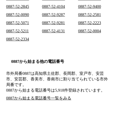
0887-52-2845
0887-52-4104
0887-52-9400
0887-52-0090
0887-52-9287
0887-52-2581
0887-52-5071
0887-52-9281
0887-52-2223
0887-52-5211
0887-52-4131
0887-52-0004
0887-52-2334
0887から始まる他の電話番号
市外局番
0887
は
高知県土佐郡、長岡郡、室戸市、安芸
市、安芸郡、香美市、香南市
に割り当てられている市外
局番です。
0887から始まる電話番号は5,918件登録されています。
0887から始まる電話番号一覧をみる