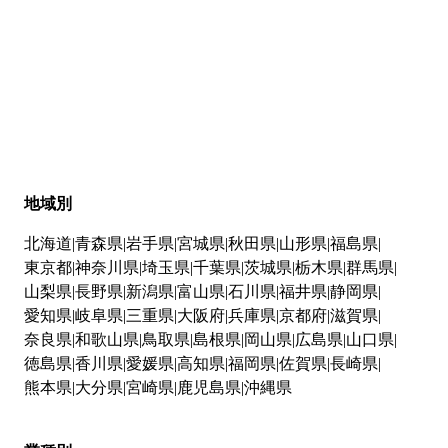
地域別
北海道
青森県
岩手県
宮城県
秋田県
山形県
福島県
東京都
神奈川県
埼玉県
千葉県
茨城県
栃木県
群馬県
山梨県
長野県
新潟県
富山県
石川県
福井県
静岡県
愛知県
岐阜県
三重県
大阪府
兵庫県
京都府
滋賀県
奈良県
和歌山県
鳥取県
島根県
岡山県
広島県
山口県
徳島県
香川県
愛媛県
高知県
福岡県
佐賀県
長崎県
熊本県
大分県
宮崎県
鹿児島県
沖縄県