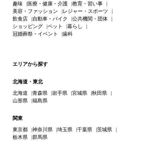
趣味
医療・健康・介護
教育・習い事
美容・ファッション
レジャー・スポーツ
飲食店
自動車・バイク
公共機関・団体
ショッピング
ペット
暮らし
冠婚葬祭・イベント
歯科
エリアから探す
北海道・東北
北海道
青森県
岩手県
宮城県
秋田県
山形県
福島県
関東
東京都
神奈川県
埼玉県
千葉県
茨城県
栃木県
群馬県