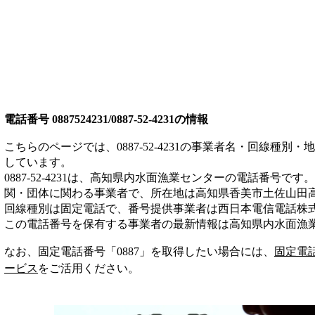
電話番号
0887524231/0887-52-4231
の情報
こちらのページでは、
0887-52-4231
の事業者名・回線種別・地
しています。
0887-52-4231
は、
高知県内水面漁業センター
の電話番号です。
関・団体
に関わる事業者
で、所在地は高知県香美市土佐山田
回線種別は
固定電話
で、番号提供事業者は
西日本電信電話株
この電話番号を保有する事業者の最新情報は
高知県内水面漁
なお、固定電話番号「
0887
」を取得したい場合には、
固定電
ービス
をご活用ください。