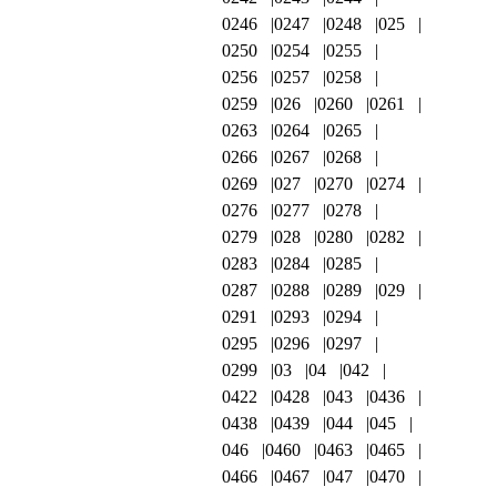
0246
0247
0248
025
0250
0254
0255
0256
0257
0258
0259
026
0260
0261
0263
0264
0265
0266
0267
0268
0269
027
0270
0274
0276
0277
0278
0279
028
0280
0282
0283
0284
0285
0287
0288
0289
029
0291
0293
0294
0295
0296
0297
0299
03
04
042
0422
0428
043
0436
0438
0439
044
045
046
0460
0463
0465
0466
0467
047
0470