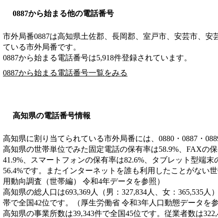
0887から始まる他の電話番号
市外局番
0887
は
高知県土佐郡、長岡郡、室戸市、安芸市、安
ている市外局番です。
0887から始まる電話番号は5,918件登録されています。
0887から始まる電話番号一覧をみる
高知県の電話番号情報
高知県に割り当てられている市外局番には、0880・0887・08
高知県の世帯単位でみた固定電話の保有率は58.9%、FAXの保
41.9%、スマートフォンの保有率は82.6%、タブレット型端
56.4%です。またインターネットを誰も利用したことがない世帯
用動向調査（世帯編） 令和4年データを参照）
高知県の総人口は693,369人（男：327,834人、女：365,535
帯で全国42位です。（厚生労働省 令和3年人口動態データを
高知県の事業所数は39,343件で全国45位です。従業者数は322