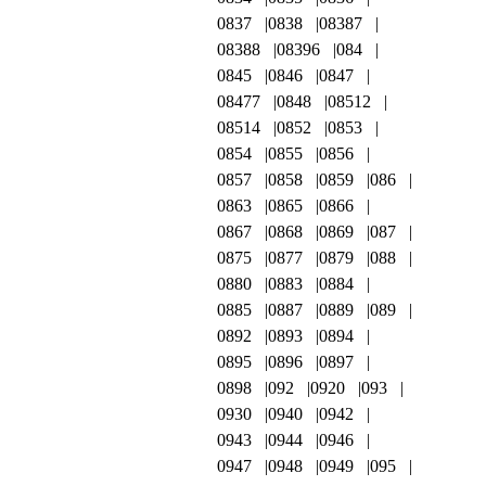
0837
0838
08387
08388
08396
084
0845
0846
0847
08477
0848
08512
08514
0852
0853
0854
0855
0856
0857
0858
0859
086
0863
0865
0866
0867
0868
0869
087
0875
0877
0879
088
0880
0883
0884
0885
0887
0889
089
0892
0893
0894
0895
0896
0897
0898
092
0920
093
0930
0940
0942
0943
0944
0946
0947
0948
0949
095