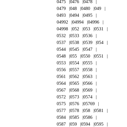
0475
0476
0478
0479
048
0480
049
0493
0494
0495
04992
04994
04996
04998
052
053
0531
0532
0533
0536
0537
0538
0539
054
0544
0545
0547
0548
055
0550
0551
0553
0554
0555
0556
0557
0558
0561
0562
0563
0564
0565
0566
0567
0568
0569
0572
0573
0574
0575
0576
05769
0577
0578
058
0581
0584
0585
0586
0587
059
0594
0595