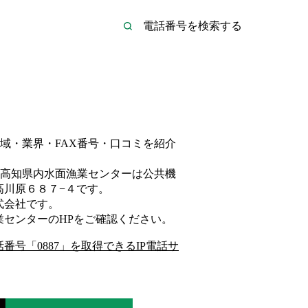
域・業界・FAX番号・口コミを紹介
高知県内水面漁業センターは
公共機
高川原６８７−４
です。
式会社
です。
業センター
のHP
をご確認ください。
話番号「
0887
」を取得できるIP電話サ