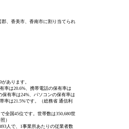
芸郡、香美市、香南市
に割り当てられ
89があります。
有率は20.6%、携帯電話の保有率は
末の保有率は24%、パソコンの保有率は
率は21.5%です。（総務省 通信利
人）で全国45位です。世帯数は350,680世
参照）
,493人で、1事業所あたりの従業者数