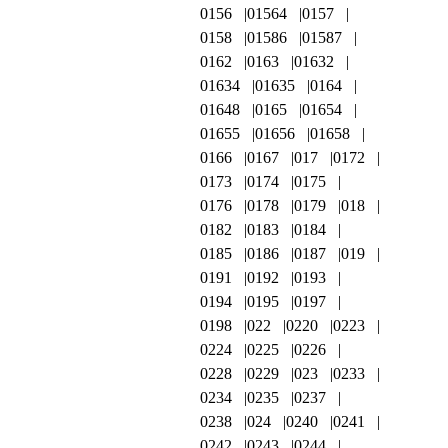
0156
01564
0157
0158
01586
01587
0162
0163
01632
01634
01635
0164
01648
0165
01654
01655
01656
01658
0166
0167
017
0172
0173
0174
0175
0176
0178
0179
018
0182
0183
0184
0185
0186
0187
019
0191
0192
0193
0194
0195
0197
0198
022
0220
0223
0224
0225
0226
0228
0229
023
0233
0234
0235
0237
0238
024
0240
0241
0242
0243
0244