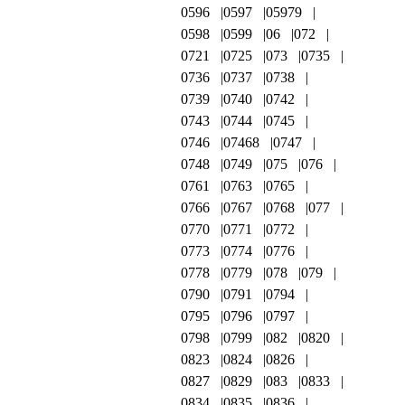
0596
0597
05979
0598
0599
06
072
0721
0725
073
0735
0736
0737
0738
0739
0740
0742
0743
0744
0745
0746
07468
0747
0748
0749
075
076
0761
0763
0765
0766
0767
0768
077
0770
0771
0772
0773
0774
0776
0778
0779
078
079
0790
0791
0794
0795
0796
0797
0798
0799
082
0820
0823
0824
0826
0827
0829
083
0833
0834
0835
0836