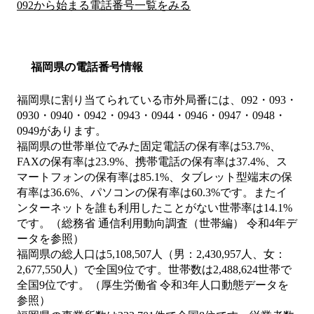
092から始まる電話番号一覧をみる
福岡県の電話番号情報
福岡県に割り当てられている市外局番には、092・093・
0930・0940・0942・0943・0944・0946・0947・0948・
0949があります。
福岡県の世帯単位でみた固定電話の保有率は53.7%、
FAXの保有率は23.9%、携帯電話の保有率は37.4%、ス
マートフォンの保有率は85.1%、タブレット型端末の保
有率は36.6%、パソコンの保有率は60.3%です。またイ
ンターネットを誰も利用したことがない世帯率は14.1%
です。（総務省 通信利用動向調査（世帯編） 令和4年デ
ータを参照）
福岡県の総人口は5,108,507人（男：2,430,957人、女：
2,677,550人）で全国9位です。世帯数は2,488,624世帯で
全国9位です。（厚生労働省 令和3年人口動態データを
参照）