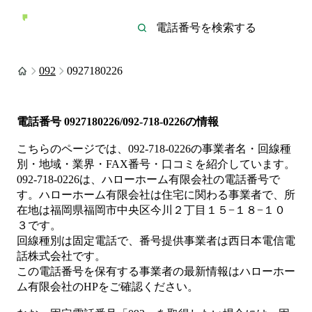
092
0927180226
電話番号
0927180226/092-718-0226
の情報
こちらのページでは、
092-718-0226
の事業者名・回線種
別・地域・業界・FAX番号・口コミを紹介しています。
092-718-0226
は、
ハローホーム有限会社
の電話番号で
す。
ハローホーム有限会社は
住宅
に関わる事業者
で、所
在地は福岡県福岡市中央区今川２丁目１５−１８−１０
３
です。
回線種別は
固定電話
で、番号提供事業者は
西日本電信電
話株式会社
です。
この電話番号を保有する事業者の最新情報は
ハローホー
ム有限会社
のHP
をご確認ください。