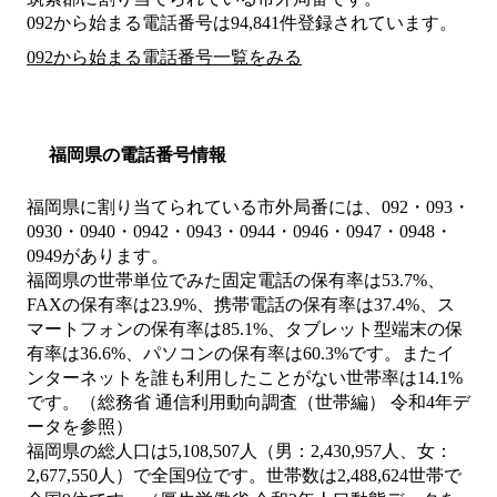
092から始まる電話番号は94,841件登録されています。
092から始まる電話番号一覧をみる
福岡県の電話番号情報
福岡県に割り当てられている市外局番には、092・093・
0930・0940・0942・0943・0944・0946・0947・0948・
0949があります。
福岡県の世帯単位でみた固定電話の保有率は53.7%、
FAXの保有率は23.9%、携帯電話の保有率は37.4%、ス
マートフォンの保有率は85.1%、タブレット型端末の保
有率は36.6%、パソコンの保有率は60.3%です。またイ
ンターネットを誰も利用したことがない世帯率は14.1%
です。（総務省 通信利用動向調査（世帯編） 令和4年デ
ータを参照）
福岡県の総人口は5,108,507人（男：2,430,957人、女：
2,677,550人）で全国9位です。世帯数は2,488,624世帯で