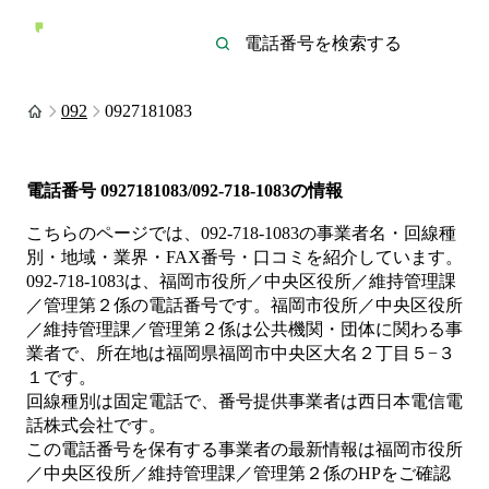
092
0927181083
電話番号
0927181083/092-718-1083
の情報
こちらのページでは、
092-718-1083
の事業者名・回線種
別・地域・業界・FAX番号・口コミを紹介しています。
092-718-1083
は、
福岡市役所／中央区役所／維持管理課
／管理第２係
の電話番号です。
福岡市役所／中央区役所
／維持管理課／管理第２係は
公共機関・団体
に関わる事
業者
で、所在地は福岡県福岡市中央区大名２丁目５−３
１
です。
回線種別は
固定電話
で、番号提供事業者は
西日本電信電
話株式会社
です。
この電話番号を保有する事業者の最新情報は
福岡市役所
／中央区役所／維持管理課／管理第２係
のHP
をご確認