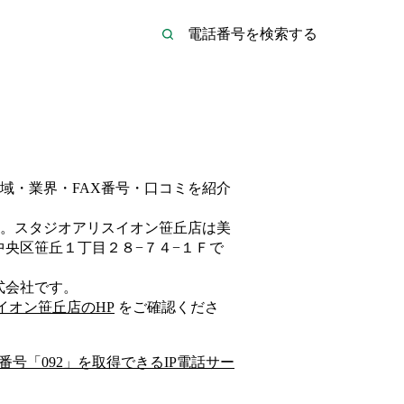
域・業界・FAX番号・口コミを紹介
。
スタジオアリスイオン笹丘店は
美
央区笹丘１丁目２８−７４−１Ｆ
で
式会社
です。
イオン笹丘店
のHP
をご確認くださ
番号「
092
」を取得できるIP電話サー