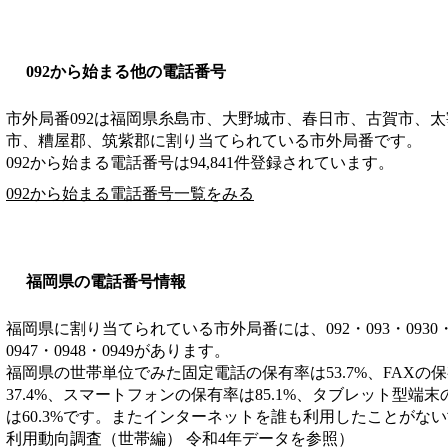
092から始まる他の電話番号
市外局番
092
は
福岡県糸島市、大野城市、春日市、古賀市、太
市、糟屋郡、筑紫郡
に割り当てられている市外局番です。
092から始まる電話番号は94,841件登録されています。
092から始まる電話番号一覧をみる
福岡県の電話番号情報
福岡県に割り当てられている市外局番には、092・093・0930・0940
0947・0948・0949があります。
福岡県の世帯単位でみた固定電話の保有率は53.7%、FAXの保
37.4%、スマートフォンの保有率は85.1%、タブレット型端末
は60.3%です。またインターネットを誰も利用したことがない世
利用動向調査（世帯編） 令和4年データを参照）