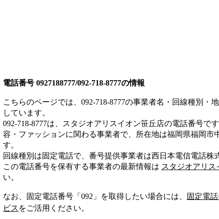
電話番号
0927188777/092-718-8777
の情報
こちらのページでは、
092-718-8777
の事業者名・回線種別・地
しています。
092-718-8777
は、
スタジオアリスイオン笹丘店
の電話番号です
容・ファッション
に関わる事業者
で、所在地は福岡県福岡市中
す。
回線種別は
固定電話
で、番号提供事業者は
西日本電信電話株
この電話番号を保有する事業者の最新情報は
スタジオアリス
い。
なお、固定電話番号「
092
」を取得したい場合には、
固定電話
ビス
をご活用ください。