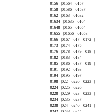
0156
01564
0157
0158
01586
01587
0162
0163
01632
01634
01635
0164
01648
0165
01654
01655
01656
01658
0166
0167
017
0172
0173
0174
0175
0176
0178
0179
018
0182
0183
0184
0185
0186
0187
019
0191
0192
0193
0194
0195
0197
0198
022
0220
0223
0224
0225
0226
0228
0229
023
0233
0234
0235
0237
0238
024
0240
0241
0242
0243
0244