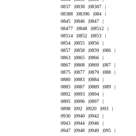
0837
0838
08387
08388
08396
084
0845
0846
0847
08477
0848
08512
08514
0852
0853
0854
0855
0856
0857
0858
0859
086
0863
0865
0866
0867
0868
0869
087
0875
0877
0879
088
0880
0883
0884
0885
0887
0889
089
0892
0893
0894
0895
0896
0897
0898
092
0920
093
0930
0940
0942
0943
0944
0946
0947
0948
0949
095