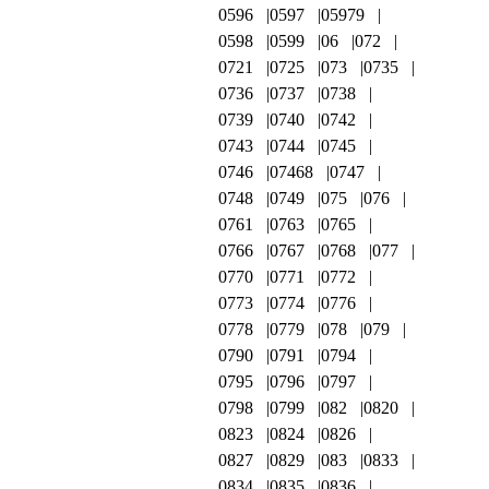
0596
0597
05979
0598
0599
06
072
0721
0725
073
0735
0736
0737
0738
0739
0740
0742
0743
0744
0745
0746
07468
0747
0748
0749
075
076
0761
0763
0765
0766
0767
0768
077
0770
0771
0772
0773
0774
0776
0778
0779
078
079
0790
0791
0794
0795
0796
0797
0798
0799
082
0820
0823
0824
0826
0827
0829
083
0833
0834
0835
0836