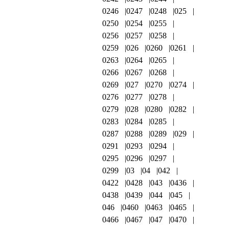
0246
0247
0248
025
0250
0254
0255
0256
0257
0258
0259
026
0260
0261
0263
0264
0265
0266
0267
0268
0269
027
0270
0274
0276
0277
0278
0279
028
0280
0282
0283
0284
0285
0287
0288
0289
029
0291
0293
0294
0295
0296
0297
0299
03
04
042
0422
0428
043
0436
0438
0439
044
045
046
0460
0463
0465
0466
0467
047
0470