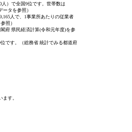
77,550人）で全国9位です。世帯数は
態データを参照）
89,165人で、1事業所あたりの従業者
を参照）
内閣府 県民経済計算(令和元年度)を参
9位です。（総務省 統計でみる都道府
ています。