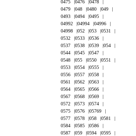
0475
0476
0478
0479
048
0480
049
0493
0494
0495
04992
04994
04996
04998
052
053
0531
0532
0533
0536
0537
0538
0539
054
0544
0545
0547
0548
055
0550
0551
0553
0554
0555
0556
0557
0558
0561
0562
0563
0564
0565
0566
0567
0568
0569
0572
0573
0574
0575
0576
05769
0577
0578
058
0581
0584
0585
0586
0587
059
0594
0595