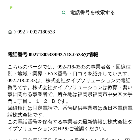
092
0927180533
電話番号
0927180533/092-718-0533
の情報
こちらのページでは、
092-718-0533
の事業者名・回線種
別・地域・業界・FAX番号・口コミを紹介しています。
092-718-0533
は、
株式会社タイプソリューション
の電話
番号です。
株式会社タイプソリューションは
教育・習い
事
に関わる事業者
で、所在地は福岡県福岡市中央区大手
門１丁目１−１−２−Ｂ
です。
回線種別は
固定電話
で、番号提供事業者は
西日本電信電
話株式会社
です。
この電話番号を保有する事業者の最新情報は
株式会社タ
イプソリューション
のHP
をご確認ください。