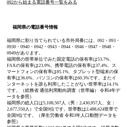
092から始まる電話番号一覧をみる
福岡県の電話番号情報
福岡県に割り当てられている市外局番には、092・093・
0930・0940・0942・0943・0944・0946・0947・0948・
0949があります。
福岡県の世帯単位でみた固定電話の保有率は53.7%、
FAXの保有率は23.9%、携帯電話の保有率は37.4%、ス
マートフォンの保有率は85.1%、タブレット型端末の保
有率は36.6%、パソコンの保有率は60.3%です。またイ
ンターネットを誰も利用したことがない世帯率は14.1%
です。（総務省 通信利用動向調査（世帯編） 令和4年デ
ータを参照）
福岡県の総人口は5,108,507人（男：2,430,957人、女：
2,677,550人）で全国9位です。世帯数は2,488,624世帯で
全国9位です。（厚生労働省 令和3年人口動態データを
参照）