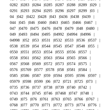
0282
0283
0284
0285
0287
0288
0289
029
0291
0293
0294
0295
0296
0297
0299
03
04
042
0422
0428
043
0436
0438
0439
044
045
046
0460
0463
0465
0466
0467
047
0470
0475
0476
0478
0479
048
0480
049
0493
0494
0495
04992
04994
04996
04998
052
053
0531
0532
0533
0536
0537
0538
0539
054
0544
0545
0547
0548
055
0550
0551
0553
0554
0555
0556
0557
0558
0561
0562
0563
0564
0565
0566
0567
0568
0569
0572
0573
0574
0575
0576
05769
0577
0578
058
0581
0584
0585
0586
0587
059
0594
0595
0596
0597
05979
0598
0599
06
072
0721
0725
073
0735
0736
0737
0738
0739
0740
0742
0743
0744
0745
0746
07468
0747
0748
0749
075
076
0761
0763
0765
0766
0767
0768
077
0770
0771
0772
0773
0774
0776