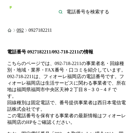
092
0927182211
電話番号
0927182211/092-718-2211
の情報
こちらのページでは、
092-718-2211
の事業者名・回線種
別・地域・業界・FAX番号・口コミを紹介しています。
092-718-2211
は、
フィオーレ福岡店
の電話番号です。
フ
ィオーレ福岡店は
生活サービス
に関わる事業者
で、所在
地は福岡県福岡市中央区天神２丁目８−３０−４Ｆ
で
す。
回線種別は
固定電話
で、番号提供事業者は
西日本電信電
話株式会社
です。
この電話番号を保有する事業者の最新情報は
フィオーレ
福岡店
のHP
をご確認ください。