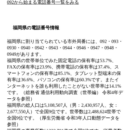
092から始まる電話番号一覧をみる
福岡県の電話番号情報
福岡県に割り当てられている市外局番には、092・093・
0930・0940・0942・0943・0944・0946・0947・0948・
0949があります。
福岡県の世帯単位でみた固定電話の保有率は53.7%、
FAXの保有率は23.9%、携帯電話の保有率は37.4%、ス
マートフォンの保有率は85.1%、タブレット型端末の保
有率は36.6%、パソコンの保有率は60.3%です。またイ
ンターネットを誰も利用したことがない世帯率は14.1%
です。（総務省 通信利用動向調査（世帯編） 令和4年デ
ータを参照）
福岡県の総人口は5,108,507人（男：2,430,957人、女：
2,677,550人）で全国9位です。世帯数は2,488,624世帯で
全国9位です。（厚生労働省 令和3年人口動態データを
参照）