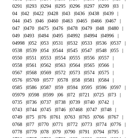
0291
0293
0294
0295
0296
0297
0299
03
04
042
0422
0428
043
0436
0438
0439
044
045
046
0460
0463
0465
0466
0467
047
0470
0475
0476
0478
0479
048
0480
049
0493
0494
0495
04992
04994
04996
04998
052
053
0531
0532
0533
0536
0537
0538
0539
054
0544
0545
0547
0548
055
0550
0551
0553
0554
0555
0556
0557
0558
0561
0562
0563
0564
0565
0566
0567
0568
0569
0572
0573
0574
0575
0576
05769
0577
0578
058
0581
0584
0585
0586
0587
059
0594
0595
0596
0597
05979
0598
0599
06
072
0721
0725
073
0735
0736
0737
0738
0739
0740
0742
0743
0744
0745
0746
07468
0747
0748
0749
075
076
0761
0763
0765
0766
0767
0768
077
0770
0771
0772
0773
0774
0776
0778
0779
078
079
0790
0791
0794
0795