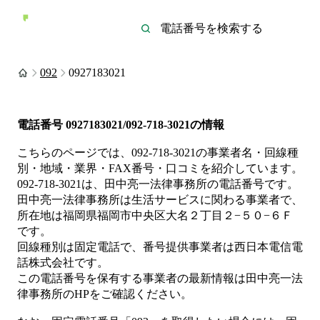
092
0927183021
電話番号
0927183021/092-718-3021
の情報
こちらのページでは、
092-718-3021
の事業者名・回線種
別・地域・業界・FAX番号・口コミを紹介しています。
092-718-3021
は、
田中亮一法律事務所
の電話番号です。
田中亮一法律事務所は
生活サービス
に関わる事業者
で、
所在地は福岡県福岡市中央区大名２丁目２−５０−６Ｆ
です。
回線種別は
固定電話
で、番号提供事業者は
西日本電信電
話株式会社
です。
この電話番号を保有する事業者の最新情報は
田中亮一法
律事務所
のHP
をご確認ください。