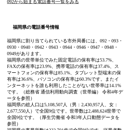
092から始まる電話番号一覧をみる
福岡県の電話番号情報
福岡県に割り当てられている市外局番には、092・093・
0930・0940・0942・0943・0944・0946・0947・0948・
0949があります。
福岡県の世帯単位でみた固定電話の保有率は53.7%、
FAXの保有率は23.9%、携帯電話の保有率は37.4%、ス
マートフォンの保有率は85.1%、タブレット型端末の保
有率は36.6%、パソコンの保有率は60.3%です。またイ
ンターネットを誰も利用したことがない世帯率は14.1%
です。（総務省 通信利用動向調査（世帯編） 令和4年デ
ータを参照）
福岡県の総人口は5,108,507人（男：2,430,957人、女：
2,677,550人）で全国9位です。世帯数は2,488,624世帯で
全国9位です。（厚生労働省 令和3年人口動態データを
参照）