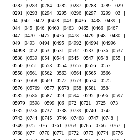
0282
0283
0284
0285
0287
0288
0289
029
0291
0293
0294
0295
0296
0297
0299
03
04
042
0422
0428
043
0436
0438
0439
044
045
046
0460
0463
0465
0466
0467
047
0470
0475
0476
0478
0479
048
0480
049
0493
0494
0495
04992
04994
04996
04998
052
053
0531
0532
0533
0536
0537
0538
0539
054
0544
0545
0547
0548
055
0550
0551
0553
0554
0555
0556
0557
0558
0561
0562
0563
0564
0565
0566
0567
0568
0569
0572
0573
0574
0575
0576
05769
0577
0578
058
0581
0584
0585
0586
0587
059
0594
0595
0596
0597
05979
0598
0599
06
072
0721
0725
073
0735
0736
0737
0738
0739
0740
0742
0743
0744
0745
0746
07468
0747
0748
0749
075
076
0761
0763
0765
0766
0767
0768
077
0770
0771
0772
0773
0774
0776