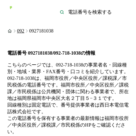
092
0927181038
電話番号
0927181038/092-718-1038
の情報
こちらのページでは、
092-718-1038
の事業者名・回線種
別・地域・業界・FAX番号・口コミを紹介しています。
092-718-1038
は、
福岡市役所／中央区役所／課税課／市
民税係
の電話番号です。
福岡市役所／中央区役所／課税
課／市民税係は
公共機関・団体
に関わる事業者
で、所在
地は福岡県福岡市中央区大名２丁目５−３１
です。
回線種別は
固定電話
で、番号提供事業者は
西日本電信電
話株式会社
です。
この電話番号を保有する事業者の最新情報は
福岡市役所
／中央区役所／課税課／市民税係
のHP
をご確認くださ
い。