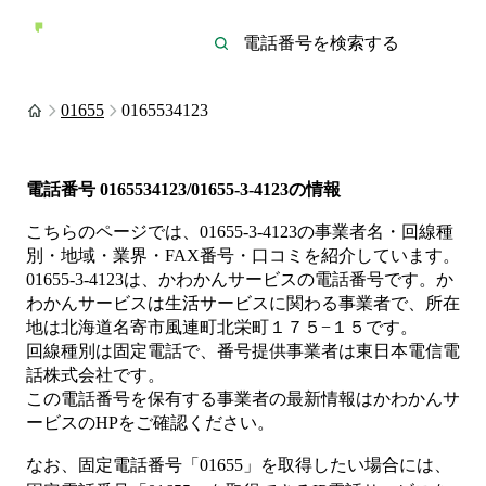
01655
0165534123
電話番号
0165534123/01655-3-4123
の情報
こちらのページでは、
01655-3-4123
の事業者名・回線種
別・地域・業界・FAX番号・口コミを紹介しています。
01655-3-4123
は、
かわかんサービス
の電話番号です。
か
わかんサービスは
生活サービス
に関わる事業者
で、所在
地は北海道名寄市風連町北栄町１７５−１５
です。
回線種別は
固定電話
で、番号提供事業者は
東日本電信電
話株式会社
です。
この電話番号を保有する事業者の最新情報は
かわかんサ
ービス
のHP
をご確認ください。
なお、固定電話番号「
01655
」を取得したい場合には、