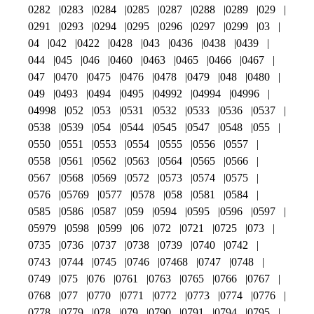
0282
0283
0284
0285
0287
0288
0289
029
0291
0293
0294
0295
0296
0297
0299
03
04
042
0422
0428
043
0436
0438
0439
044
045
046
0460
0463
0465
0466
0467
047
0470
0475
0476
0478
0479
048
0480
049
0493
0494
0495
04992
04994
04996
04998
052
053
0531
0532
0533
0536
0537
0538
0539
054
0544
0545
0547
0548
055
0550
0551
0553
0554
0555
0556
0557
0558
0561
0562
0563
0564
0565
0566
0567
0568
0569
0572
0573
0574
0575
0576
05769
0577
0578
058
0581
0584
0585
0586
0587
059
0594
0595
0596
0597
05979
0598
0599
06
072
0721
0725
073
0735
0736
0737
0738
0739
0740
0742
0743
0744
0745
0746
07468
0747
0748
0749
075
076
0761
0763
0765
0766
0767
0768
077
0770
0771
0772
0773
0774
0776
0778
0779
078
079
0790
0791
0794
0795