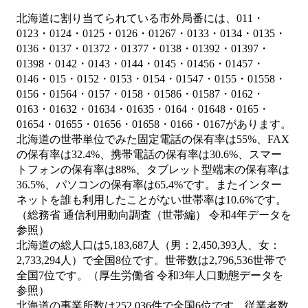
北海道に割り当てられている市外局番には、011・
0123・0124・0125・0126・01267・0133・0134・0135・
0136・0137・01372・01377・0138・01392・01397・
01398・0142・0143・0144・0145・01456・01457・
0146・015・0152・0153・0154・01547・0155・01558・
0156・01564・0157・0158・01586・01587・0162・
0163・01632・01634・01635・0164・01648・0165・
01654・01655・01656・01658・0166・0167があります。
北海道の世帯単位でみた固定電話の保有率は55%、FAX
の保有率は32.4%、携帯電話の保有率は30.6%、スマー
トフォンの保有率は88%、タブレット型端末の保有率は
36.5%、パソコンの保有率は65.4%です。またインター
ネットを誰も利用したことがない世帯率は10.6%です。
（総務省 通信利用動向調査（世帯編） 令和4年データを
参照）
北海道の総人口は5,183,687人（男：2,450,393人、女：
2,733,294人）で全国8位です。世帯数は2,796,536世帯で
全国7位です。（厚生労働省 令和3年人口動態データを
参照）
北海道の事業所数は252,036件で全国6位です。従業者数