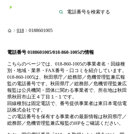
018
0188601005
電話番号
0188601005/018-860-1005
の情報
こちらのページでは、
018-860-1005
の事業者名・回線種
別・地域・業界・FAX番号・口コミを紹介しています。
018-860-1005
は、
秋田県庁／総務部／危機管理監兼広報
監
の電話番号です。
秋田県庁／総務部／危機管理監兼広
報監は
公共機関・団体
に関わる事業者
で、所在地は秋田
県秋田市山王４丁目１−１
です。
回線種別は
固定電話
で、番号提供事業者は
東日本電信電
話株式会社
です。
この電話番号を保有する事業者の最新情報は
秋田県庁／
総務部／危機管理監兼広報監
のHP
をご確認ください。