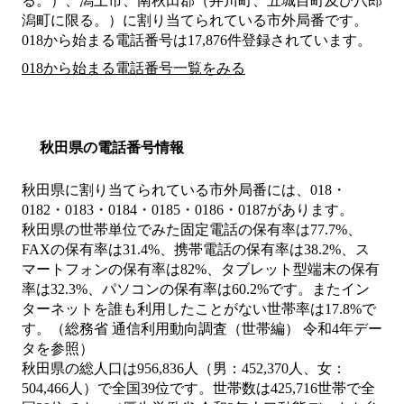
る。）、潟上市、南秋田郡（井川町、五城目町及び八郎
潟町に限る。）
に割り当てられている市外局番です。
018から始まる電話番号は17,876件登録されています。
018から始まる電話番号一覧をみる
秋田県の電話番号情報
秋田県に割り当てられている市外局番には、018・
0182・0183・0184・0185・0186・0187があります。
秋田県の世帯単位でみた固定電話の保有率は77.7%、
FAXの保有率は31.4%、携帯電話の保有率は38.2%、ス
マートフォンの保有率は82%、タブレット型端末の保有
率は32.3%、パソコンの保有率は60.2%です。またイン
ターネットを誰も利用したことがない世帯率は17.8%で
す。（総務省 通信利用動向調査（世帯編） 令和4年デー
タを参照）
秋田県の総人口は956,836人（男：452,370人、女：
504,466人）で全国39位です。世帯数は425,716世帯で全