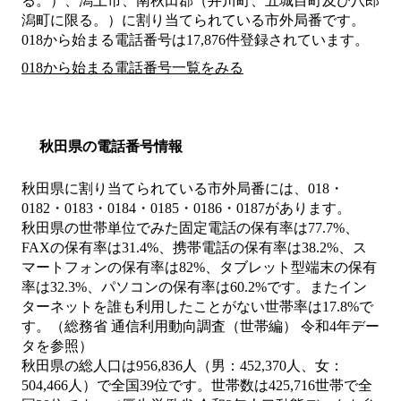
る。）、潟上市、南秋田郡（井川町、五城目町及び八郎
潟町に限る。）
に割り当てられている市外局番です。
018から始まる電話番号は17,876件登録されています。
018から始まる電話番号一覧をみる
秋田県の電話番号情報
秋田県に割り当てられている市外局番には、018・
0182・0183・0184・0185・0186・0187があります。
秋田県の世帯単位でみた固定電話の保有率は77.7%、
FAXの保有率は31.4%、携帯電話の保有率は38.2%、ス
マートフォンの保有率は82%、タブレット型端末の保有
率は32.3%、パソコンの保有率は60.2%です。またイン
ターネットを誰も利用したことがない世帯率は17.8%で
す。（総務省 通信利用動向調査（世帯編） 令和4年デー
タを参照）
秋田県の総人口は956,836人（男：452,370人、女：
504,466人）で全国39位です。世帯数は425,716世帯で全