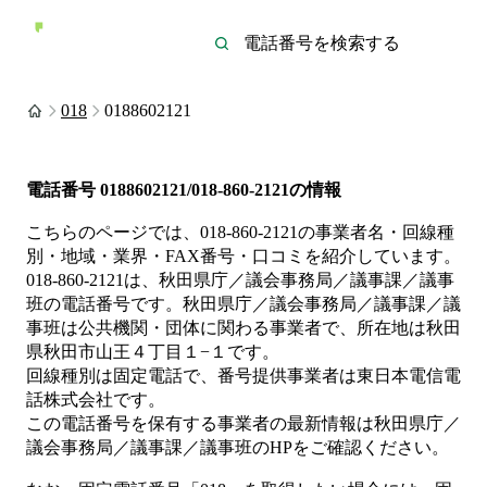
018
0188602121
電話番号
0188602121/018-860-2121
の情報
こちらのページでは、
018-860-2121
の事業者名・回線種
別・地域・業界・FAX番号・口コミを紹介しています。
018-860-2121
は、
秋田県庁／議会事務局／議事課／議事
班
の電話番号です。
秋田県庁／議会事務局／議事課／議
事班は
公共機関・団体
に関わる事業者
で、所在地は秋田
県秋田市山王４丁目１−１
です。
回線種別は
固定電話
で、番号提供事業者は
東日本電信電
話株式会社
です。
この電話番号を保有する事業者の最新情報は
秋田県庁／
議会事務局／議事課／議事班
のHP
をご確認ください。