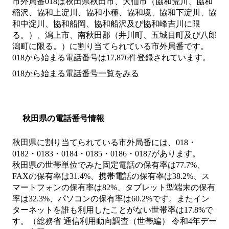
市外局番
018
は
秋田県秋田市、大仙市（協和荒川、協和
稲沢、協和上淀川、協和小種、協和境、協和下淀川、協
和中淀川、協和船岡、協和船沢及び協和峰吉川に限
る。）、潟上市、南秋田郡（井川町、五城目町及び八郎
潟町に限る。）
に割り当てられている市外局番です。
018から始まる電話番号は17,876件登録されています。
018から始まる電話番号一覧をみる
秋田県の電話番号情報
秋田県に割り当てられている市外局番には、018・
0182・0183・0184・0185・0186・0187があります。
秋田県の世帯単位でみた固定電話の保有率は77.7%、
FAXの保有率は31.4%、携帯電話の保有率は38.2%、ス
マートフォンの保有率は82%、タブレット型端末の保有
率は32.3%、パソコンの保有率は60.2%です。またイン
ターネットを誰も利用したことがない世帯率は17.8%で
す。（総務省 通信利用動向調査（世帯編） 令和4年デー