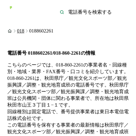
018
0188602261
電話番号
0188602261/018-860-2261
の情報
こちらのページでは、
018-860-2261
の事業者名・回線種
別・地域・業界・FAX番号・口コミを紹介しています。
018-860-2261
は、
秋田県庁／観光文化スポーツ部／観光
振興課／調整・観光地育成班
の電話番号です。
秋田県庁
／観光文化スポーツ部／観光振興課／調整・観光地育成
班は
公共機関・団体
に関わる事業者
で、所在地は秋田県
秋田市山王３丁目１−１
です。
回線種別は
固定電話
で、番号提供事業者は
東日本電信電
話株式会社
です。
この電話番号を保有する事業者の最新情報は
秋田県庁／
観光文化スポーツ部／観光振興課／調整・観光地育成班