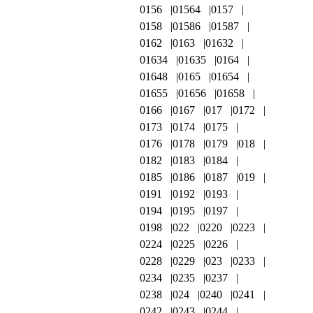
0156
01564
0157
0158
01586
01587
0162
0163
01632
01634
01635
0164
01648
0165
01654
01655
01656
01658
0166
0167
017
0172
0173
0174
0175
0176
0178
0179
018
0182
0183
0184
0185
0186
0187
019
0191
0192
0193
0194
0195
0197
0198
022
0220
0223
0224
0225
0226
0228
0229
023
0233
0234
0235
0237
0238
024
0240
0241
0242
0243
0244