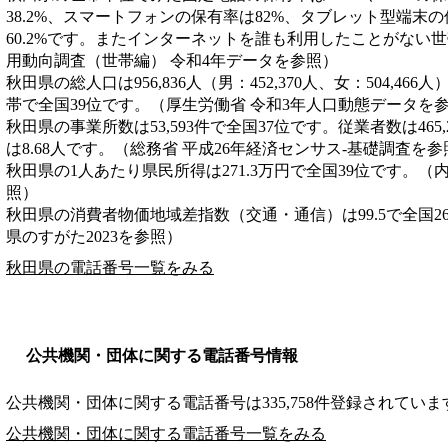
38.2%、スマートフォンの保有率は82%、タブレット型端末の
60.2%です。またインターネットを誰も利用したことがない世帯
用動向調査（世帯編） 令和4年データを参照）
秋田県の総人口は956,836人（男：452,370人、女：504,466
帯で全国39位です。（厚生労働省 令和3年人口動態データを
秋田県の事業所数は53,593件で全国37位です。従業者数は465
は8.68人です。（総務省 平成26年経済センサス‐基礎調査を参
秋田県の1人あたり県民所得は271.3万円で全国39位です。（
照）
秋田県の消費者物価地域差指数（交通・通信）は99.5で全国2
県のすがた2023を参照）
秋田県の電話番号一覧をみる
公共機関・団体に関する電話番号情報
公共機関・団体に関する電話番号は335,758件登録されていま
公共機関・団体に関する電話番号一覧をみる