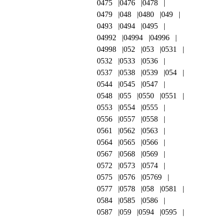
0475
0476
0478
0479
048
0480
049
0493
0494
0495
04992
04994
04996
04998
052
053
0531
0532
0533
0536
0537
0538
0539
054
0544
0545
0547
0548
055
0550
0551
0553
0554
0555
0556
0557
0558
0561
0562
0563
0564
0565
0566
0567
0568
0569
0572
0573
0574
0575
0576
05769
0577
0578
058
0581
0584
0585
0586
0587
059
0594
0595