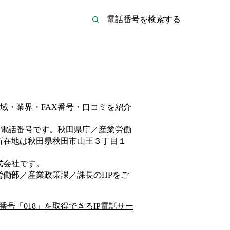
域・業界・FAX番号・口コミを紹介
電話番号です。
秋田県庁／産業労働
所在地は秋田県秋田市山王３丁目１
式会社
です。
労働部／産業政策課／課長
のHP
をご
番号「
018
」を取得できるIP電話サー