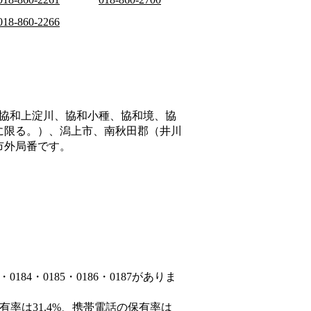
018-860-2266
協和上淀川、協和小種、協和境、協
に限る。）、潟上市、南秋田郡（井川
市外局番です。
84・0185・0186・0187がありま
有率は31.4%、携帯電話の保有率は