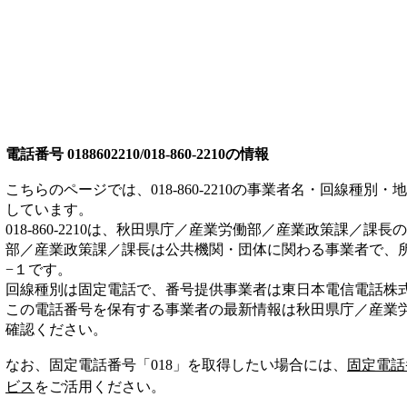
電話番号
0188602210/018-860-2210
の情報
こちらのページでは、
018-860-2210
の事業者名・回線種別・地
しています。
018-860-2210
は、
秋田県庁／産業労働部／産業政策課／課長
の
部／産業政策課／課長は
公共機関・団体
に関わる事業者
で、
−１
です。
回線種別は
固定電話
で、番号提供事業者は
東日本電信電話株
この電話番号を保有する事業者の最新情報は
秋田県庁／産業
確認ください。
なお、固定電話番号「
018
」を取得したい場合には、
固定電話
ビス
をご活用ください。