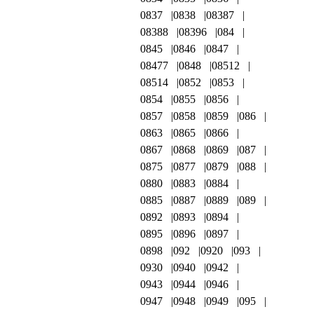
0837
0838
08387
08388
08396
084
0845
0846
0847
08477
0848
08512
08514
0852
0853
0854
0855
0856
0857
0858
0859
086
0863
0865
0866
0867
0868
0869
087
0875
0877
0879
088
0880
0883
0884
0885
0887
0889
089
0892
0893
0894
0895
0896
0897
0898
092
0920
093
0930
0940
0942
0943
0944
0946
0947
0948
0949
095