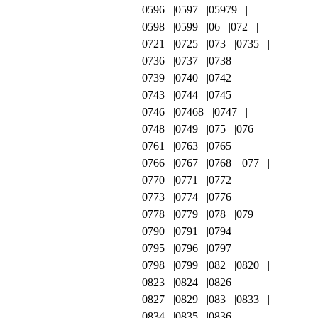
0596
0597
05979
0598
0599
06
072
0721
0725
073
0735
0736
0737
0738
0739
0740
0742
0743
0744
0745
0746
07468
0747
0748
0749
075
076
0761
0763
0765
0766
0767
0768
077
0770
0771
0772
0773
0774
0776
0778
0779
078
079
0790
0791
0794
0795
0796
0797
0798
0799
082
0820
0823
0824
0826
0827
0829
083
0833
0834
0835
0836