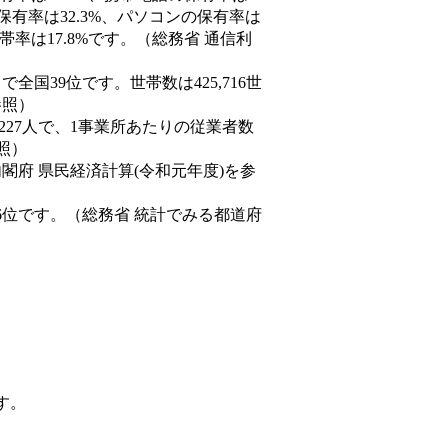
保有率は32.3%、パソコンの保有率は
率は17.8%です。（総務省 通信利
人）で全国39位です。世帯数は425,716世
参照）
,227人で、1事業所あたりの従業者数
照）
内閣府 県民経済計算(令和元年度)を参
6位です。（総務省 統計でみる都道府
す。