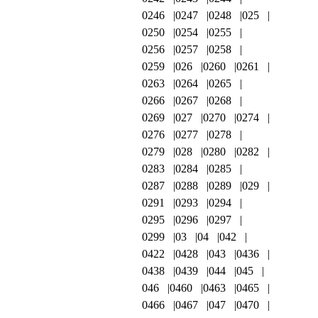
0246
0247
0248
025
0250
0254
0255
0256
0257
0258
0259
026
0260
0261
0263
0264
0265
0266
0267
0268
0269
027
0270
0274
0276
0277
0278
0279
028
0280
0282
0283
0284
0285
0287
0288
0289
029
0291
0293
0294
0295
0296
0297
0299
03
04
042
0422
0428
043
0436
0438
0439
044
045
046
0460
0463
0465
0466
0467
047
0470