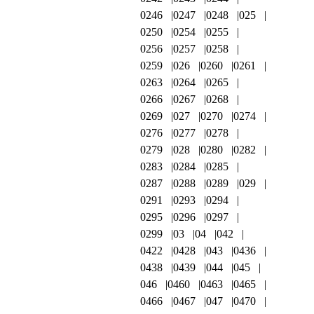
0246
0247
0248
025
0250
0254
0255
0256
0257
0258
0259
026
0260
0261
0263
0264
0265
0266
0267
0268
0269
027
0270
0274
0276
0277
0278
0279
028
0280
0282
0283
0284
0285
0287
0288
0289
029
0291
0293
0294
0295
0296
0297
0299
03
04
042
0422
0428
043
0436
0438
0439
044
045
046
0460
0463
0465
0466
0467
047
0470