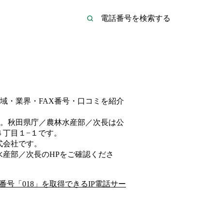
域・業界・FAX番号・口コミを紹介
。
秋田県庁／農林水産部／次長は
公
４丁目１−１
です。
式会社
です。
水産部／次長
のHP
をご確認くださ
番号「
018
」を取得できるIP電話サー