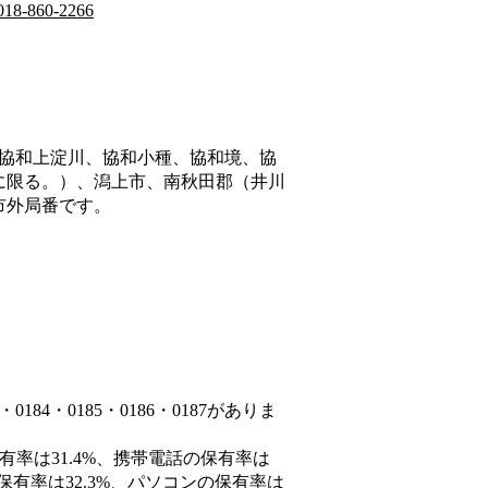
018-860-2266
協和上淀川、協和小種、協和境、協
に限る。）、潟上市、南秋田郡（井川
市外局番です。
84・0185・0186・0187がありま
有率は31.4%、携帯電話の保有率は
保有率は32.3%、パソコンの保有率は