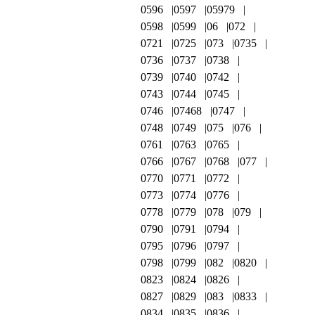
0596
0597
05979
0598
0599
06
072
0721
0725
073
0735
0736
0737
0738
0739
0740
0742
0743
0744
0745
0746
07468
0747
0748
0749
075
076
0761
0763
0765
0766
0767
0768
077
0770
0771
0772
0773
0774
0776
0778
0779
078
079
0790
0791
0794
0795
0796
0797
0798
0799
082
0820
0823
0824
0826
0827
0829
083
0833
0834
0835
0836