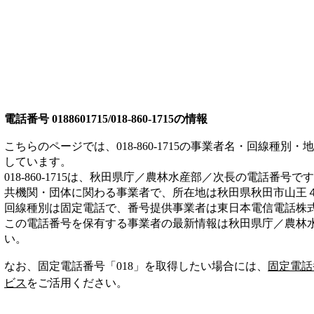
電話番号
0188601715/018-860-1715
の情報
こちらのページでは、
018-860-1715
の事業者名・回線種別・地
しています。
018-860-1715
は、
秋田県庁／農林水産部／次長
の電話番号です
共機関・団体
に関わる事業者
で、所在地は秋田県秋田市山王
回線種別は
固定電話
で、番号提供事業者は
東日本電信電話株
この電話番号を保有する事業者の最新情報は
秋田県庁／農林
い。
なお、固定電話番号「
018
」を取得したい場合には、
固定電話
ビス
をご活用ください。