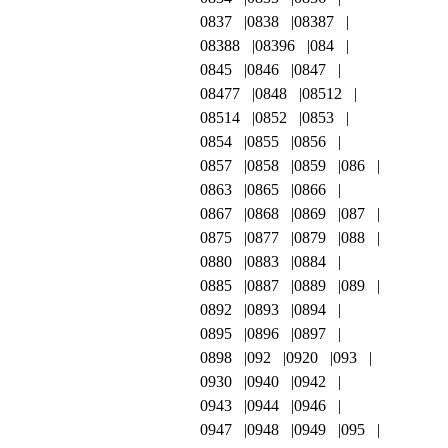
0837
0838
08387
08388
08396
084
0845
0846
0847
08477
0848
08512
08514
0852
0853
0854
0855
0856
0857
0858
0859
086
0863
0865
0866
0867
0868
0869
087
0875
0877
0879
088
0880
0883
0884
0885
0887
0889
089
0892
0893
0894
0895
0896
0897
0898
092
0920
093
0930
0940
0942
0943
0944
0946
0947
0948
0949
095