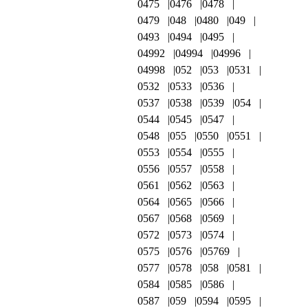
0475
0476
0478
0479
048
0480
049
0493
0494
0495
04992
04994
04996
04998
052
053
0531
0532
0533
0536
0537
0538
0539
054
0544
0545
0547
0548
055
0550
0551
0553
0554
0555
0556
0557
0558
0561
0562
0563
0564
0565
0566
0567
0568
0569
0572
0573
0574
0575
0576
05769
0577
0578
058
0581
0584
0585
0586
0587
059
0594
0595