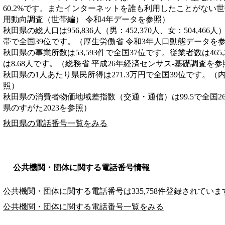
60.2%です。またインターネットを誰も利用したことがない世帯
用動向調査（世帯編） 令和4年データを参照）
秋田県の総人口は956,836人（男：452,370人、女：504,466
帯で全国39位です。（厚生労働省 令和3年人口動態データを
秋田県の事業所数は53,593件で全国37位です。従業者数は465
は8.68人です。（総務省 平成26年経済センサス‐基礎調査を参
秋田県の1人あたり県民所得は271.3万円で全国39位です。（
照）
秋田県の消費者物価地域差指数（交通・通信）は99.5で全国2
県のすがた2023を参照）
秋田県の電話番号一覧をみる
公共機関・団体に関する電話番号情報
公共機関・団体に関する電話番号は335,758件登録されていま
公共機関・団体に関する電話番号一覧をみる