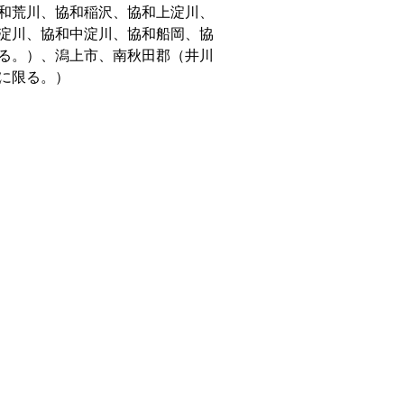
和荒川、協和稲沢、協和上淀川、
淀川、協和中淀川、協和船岡、協
る。）、潟上市、南秋田郡（井川
に限る。）