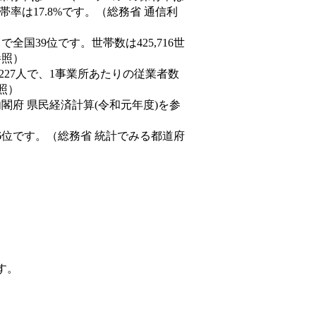
率は17.8%です。（総務省 通信利
人）で全国39位です。世帯数は425,716世
参照）
,227人で、1事業所あたりの従業者数
照）
内閣府 県民経済計算(令和元年度)を参
6位です。（総務省 統計でみる都道府
す。