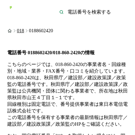
018
0188602420
電話番号
0188602420/018-860-2420
の情報
こちらのページでは、
018-860-2420
の事業者名・回線種
別・地域・業界・FAX番号・口コミを紹介しています。
018-860-2420
は、
秋田県庁／建設部／建設政策課／政策
監
の電話番号です。
秋田県庁／建設部／建設政策課／政
策監は
公共機関・団体
に関わる事業者
で、所在地は秋田
県秋田市山王４丁目１−１
です。
回線種別は
固定電話
で、番号提供事業者は
東日本電信電
話株式会社
です。
この電話番号を保有する事業者の最新情報は
秋田県庁／
建設部／建設政策課／政策監
のHP
をご確認ください。