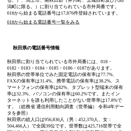
る。）、潟上市、南秋田郡（井川町、五城目町及び八郎
潟町に限る。）
に割り当てられている市外局番です。
018から始まる電話番号は17,876件登録されています。
018から始まる電話番号一覧をみる
秋田県の電話番号情報
秋田県に割り当てられている市外局番には、018・
0182・0183・0184・0185・0186・0187があります。
秋田県の世帯単位でみた固定電話の保有率は77.7%、
FAXの保有率は31.4%、携帯電話の保有率は38.2%、ス
マートフォンの保有率は82%、タブレット型端末の保有
率は32.3%、パソコンの保有率は60.2%です。またイン
ターネットを誰も利用したことがない世帯率は17.8%で
す。（総務省 通信利用動向調査（世帯編） 令和4年デー
タを参照）
秋田県の総人口は956,836人（男：452,370人、女：
504,466人）で全国39位です。世帯数は425,716世帯で全