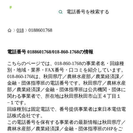
018
0188601768
電話番号
0188601768/018-860-1768
の情報
こちらのページでは、
018-860-1768
の事業者名・回線種
別・地域・業界・FAX番号・口コミを紹介しています。
018-860-1768
は、
秋田県庁／農林水産部／農業経済課／
金融・団体指導班
の電話番号です。
秋田県庁／農林水産
部／農業経済課／金融・団体指導班は
公共機関・団体
に
関わる事業者
で、所在地は秋田県秋田市山王４丁目１
−１
です。
回線種別は
固定電話
で、番号提供事業者は
東日本電信電
話株式会社
です。
この電話番号を保有する事業者の最新情報は
秋田県庁／
農林水産部／農業経済課／金融・団体指導班
のHP
をご