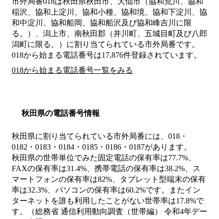
市外局番
018
は
秋田県秋田市、大仙市（協和荒川、協和
稲沢、協和上淀川、協和小種、協和境、協和下淀川、協
和中淀川、協和船岡、協和船沢及び協和峰吉川に限
る。）、潟上市、南秋田郡（井川町、五城目町及び八郎
潟町に限る。）
に割り当てられている市外局番です。
018から始まる電話番号は17,876件登録されています。
018から始まる電話番号一覧をみる
秋田県の電話番号情報
秋田県に割り当てられている市外局番には、018・
0182・0183・0184・0185・0186・0187があります。
秋田県の世帯単位でみた固定電話の保有率は77.7%、
FAXの保有率は31.4%、携帯電話の保有率は38.2%、ス
マートフォンの保有率は82%、タブレット型端末の保有
率は32.3%、パソコンの保有率は60.2%です。またイン
ターネットを誰も利用したことがない世帯率は17.8%で
す。（総務省 通信利用動向調査（世帯編） 令和4年デー