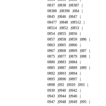
0837
0838
08387
08388
08396
084
0845
0846
0847
08477
0848
08512
08514
0852
0853
0854
0855
0856
0857
0858
0859
086
0863
0865
0866
0867
0868
0869
087
0875
0877
0879
088
0880
0883
0884
0885
0887
0889
089
0892
0893
0894
0895
0896
0897
0898
092
0920
093
0930
0940
0942
0943
0944
0946
0947
0948
0949
095