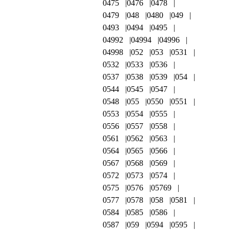
0475
0476
0478
0479
048
0480
049
0493
0494
0495
04992
04994
04996
04998
052
053
0531
0532
0533
0536
0537
0538
0539
054
0544
0545
0547
0548
055
0550
0551
0553
0554
0555
0556
0557
0558
0561
0562
0563
0564
0565
0566
0567
0568
0569
0572
0573
0574
0575
0576
05769
0577
0578
058
0581
0584
0585
0586
0587
059
0594
0595