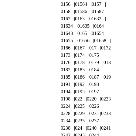
0156
01564
0157
0158
01586
01587
0162
0163
01632
01634
01635
0164
01648
0165
01654
01655
01656
01658
0166
0167
017
0172
0173
0174
0175
0176
0178
0179
018
0182
0183
0184
0185
0186
0187
019
0191
0192
0193
0194
0195
0197
0198
022
0220
0223
0224
0225
0226
0228
0229
023
0233
0234
0235
0237
0238
024
0240
0241
0242
0243
0244