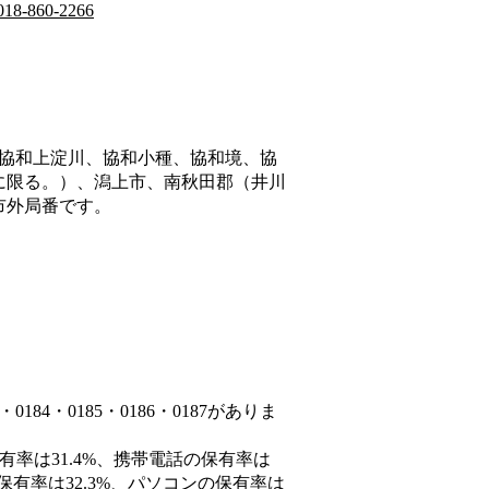
018-860-2266
協和上淀川、協和小種、協和境、協
に限る。）、潟上市、南秋田郡（井川
市外局番です。
84・0185・0186・0187がありま
有率は31.4%、携帯電話の保有率は
保有率は32.3%、パソコンの保有率は