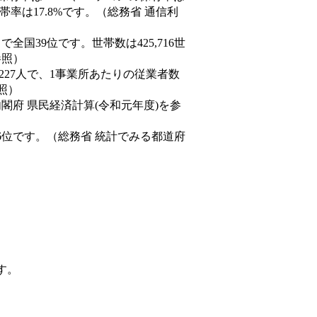
率は17.8%です。（総務省 通信利
人）で全国39位です。世帯数は425,716世
参照）
,227人で、1事業所あたりの従業者数
照）
内閣府 県民経済計算(令和元年度)を参
6位です。（総務省 統計でみる都道府
す。