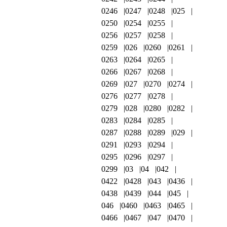
0246
0247
0248
025
0250
0254
0255
0256
0257
0258
0259
026
0260
0261
0263
0264
0265
0266
0267
0268
0269
027
0270
0274
0276
0277
0278
0279
028
0280
0282
0283
0284
0285
0287
0288
0289
029
0291
0293
0294
0295
0296
0297
0299
03
04
042
0422
0428
043
0436
0438
0439
044
045
046
0460
0463
0465
0466
0467
047
0470