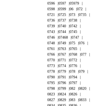
0596
0597
05979
0598
0599
06
072
0721
0725
073
0735
0736
0737
0738
0739
0740
0742
0743
0744
0745
0746
07468
0747
0748
0749
075
076
0761
0763
0765
0766
0767
0768
077
0770
0771
0772
0773
0774
0776
0778
0779
078
079
0790
0791
0794
0795
0796
0797
0798
0799
082
0820
0823
0824
0826
0827
0829
083
0833
0834
0835
0836