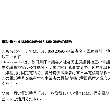
電話番号
0188602069/018-860-2069
の情報
こちらのページでは、
018-860-2069
の事業者名・回線種別・地
しています。
018-860-2069
は、
秋田県庁／議会／社会民主党議員控室
の電話
主党議員控室は
公共機関・団体
に関わる事業者
で、所在地は
回線種別は
固定電話
で、番号提供事業者は
東日本電信電話株
この電話番号を保有する事業者の最新情報は
秋田県庁／議会
ください。
なお、固定電話番号「
018
」を取得したい場合には、
固定電話
ビス
をご活用ください。