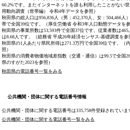
60.2%です。またインターネットを誰も利用したことがない世帯
用動向調査（世帯編） 令和4年データを参照）
秋田県の総人口は956,836人（男：452,370人、女：504,466
帯で全国39位です。（厚生労働省 令和3年人口動態データを
秋田県の事業所数は53,593件で全国37位です。従業者数は465
は8.68人です。（総務省 平成26年経済センサス‐基礎調査を参
秋田県の1人あたり県民所得は271.3万円で全国39位です。（
照）
秋田県の消費者物価地域差指数（交通・通信）は99.5で全国2
県のすがた2023を参照）
秋田県の電話番号一覧をみる
公共機関・団体に関する電話番号情報
公共機関・団体に関する電話番号は335,758件登録されていま
公共機関・団体に関する電話番号一覧をみる