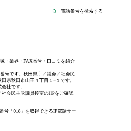
域・業界・FAX番号・口コミを紹介
番号です。
秋田県庁／議会／社会民
秋田県秋田市山王４丁目１−１
です。
式会社
です。
／社会民主党議員控室
のHP
をご確認
番号「
018
」を取得できるIP電話サー