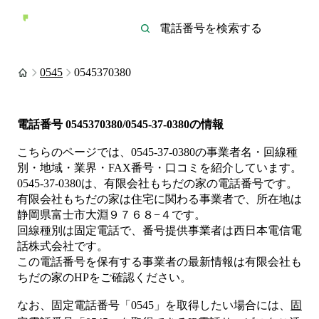
0545
0545370380
電話番号
0545370380/0545-37-0380
の情報
こちらのページでは、
0545-37-0380
の事業者名・回線種
別・地域・業界・FAX番号・口コミを紹介しています。
0545-37-0380
は、
有限会社もちだの家
の電話番号です。
有限会社もちだの家は
住宅
に関わる事業者
で、所在地は
静岡県富士市大淵９７６８−４
です。
回線種別は
固定電話
で、番号提供事業者は
西日本電信電
話株式会社
です。
この電話番号を保有する事業者の最新情報は
有限会社も
ちだの家
のHP
をご確認ください。
なお、固定電話番号「
0545
」を取得したい場合には、
固