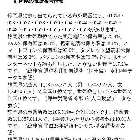
静岡県の電話番号情報
静岡県に割り当てられている市外局番には、01374・
053・0537・0538・0539・054・0544・0545・0547・
0548・055・0550・0555・0557・0558があります。
静岡県の世帯単位でみた固定電話の保有率は75.3%、
FAXの保有率は39.3%、携帯電話の保有率は38.1%、ス
マートフォンの保有率は93.6%、タブレット型端末の保
有率は39.2%、パソコンの保有率は70.7%です。またイ
ンターネットを誰も利用したことがない世帯率は7.2%
です。（総務省 通信利用動向調査（世帯編） 令和4年デ
ータを参照）
静岡県の総人口は3,658,375人（男：1,808,923人、女：
1,849,452人）で全国10位です。世帯数は1,619,334世帯で
全国10位です。（厚生労働省 令和3年人口動態データを
参照）
静岡県の事業所数は185,519件で全国10位です。従業者
数は1,857,811人で、1事業所あたりの従業者数は10.01人
です。（総務省 平成26年経済センサス‐基礎調査を参
照）
静岡県の1人あたり県民所得は340.7万円で全国3位で