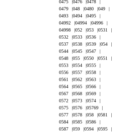
0475
0476
0478
0479
048
0480
049
0493
0494
0495
04992
04994
04996
04998
052
053
0531
0532
0533
0536
0537
0538
0539
054
0544
0545
0547
0548
055
0550
0551
0553
0554
0555
0556
0557
0558
0561
0562
0563
0564
0565
0566
0567
0568
0569
0572
0573
0574
0575
0576
05769
0577
0578
058
0581
0584
0585
0586
0587
059
0594
0595