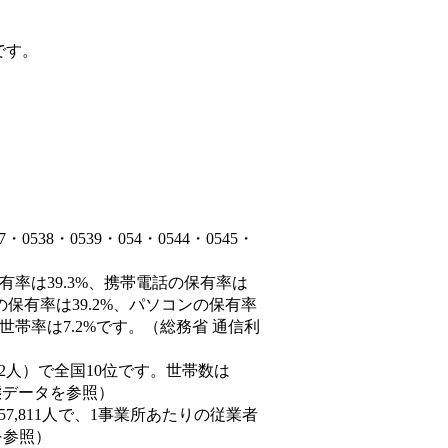
です。
38・0539・054・0544・0545・
有率は39.3%、携帯電話の保有率は
の保有率は39.2%、パソコンの保有率
世帯率は7.2%です。（総務省 通信利
9,452人）で全国10位です。世帯数は
動態データを参照）
57,811人で、1事業所あたりの従業者
を参照）