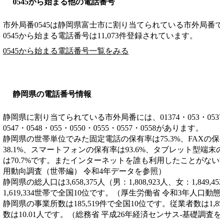
0545から始まる他の電話番号
市外局番
0545
は
静岡県富士市
に割り当てられている市外局番
0545から始まる電話番号は11,073件登録されています。
0545から始まる電話番号一覧をみる
静岡県の電話番号情報
静岡県に割り当てられている市外局番には、01374・053・0537・05
0547・0548・055・0550・0555・0557・0558があります。
静岡県の世帯単位でみた固定電話の保有率は75.3%、FAXの保
38.1%、スマートフォンの保有率は93.6%、タブレット型端末
は70.7%です。またインターネットを誰も利用したことがない
用動向調査（世帯編） 令和4年データを参照）
静岡県の総人口は3,658,375人（男：1,808,923人、女：1,84
1,619,334世帯で全国10位です。（厚生労働省 令和3年人口
静岡県の事業所数は185,519件で全国10位です。従業者数は1,8
数は10.01人です。（総務省 平成26年経済センサス‐基礎調査