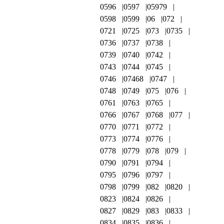
0596
0597
05979
0598
0599
06
072
0721
0725
073
0735
0736
0737
0738
0739
0740
0742
0743
0744
0745
0746
07468
0747
0748
0749
075
076
0761
0763
0765
0766
0767
0768
077
0770
0771
0772
0773
0774
0776
0778
0779
078
079
0790
0791
0794
0795
0796
0797
0798
0799
082
0820
0823
0824
0826
0827
0829
083
0833
0834
0835
0836