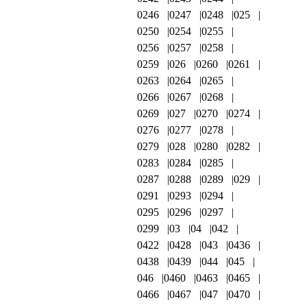
0246
0247
0248
025
0250
0254
0255
0256
0257
0258
0259
026
0260
0261
0263
0264
0265
0266
0267
0268
0269
027
0270
0274
0276
0277
0278
0279
028
0280
0282
0283
0284
0285
0287
0288
0289
029
0291
0293
0294
0295
0296
0297
0299
03
04
042
0422
0428
043
0436
0438
0439
044
045
046
0460
0463
0465
0466
0467
047
0470