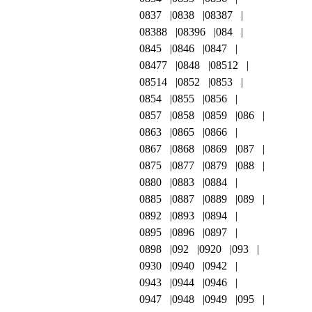
0837
0838
08387
08388
08396
084
0845
0846
0847
08477
0848
08512
08514
0852
0853
0854
0855
0856
0857
0858
0859
086
0863
0865
0866
0867
0868
0869
087
0875
0877
0879
088
0880
0883
0884
0885
0887
0889
089
0892
0893
0894
0895
0896
0897
0898
092
0920
093
0930
0940
0942
0943
0944
0946
0947
0948
0949
095