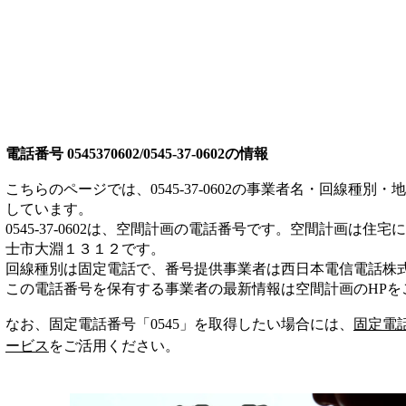
電話番号
0545370602/0545-37-0602
の情報
こちらのページでは、
0545-37-0602
の事業者名・回線種別・地
しています。
0545-37-0602
は、
空間計画
の電話番号です。
空間計画は
住宅
に
士市大淵１３１２
です。
回線種別は
固定電話
で、番号提供事業者は
西日本電信電話株
この電話番号を保有する事業者の最新情報は
空間計画
のHP
を
なお、固定電話番号「
0545
」を取得したい場合には、
固定電
ービス
をご活用ください。