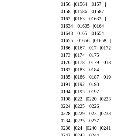
0156
01564
0157
0158
01586
01587
0162
0163
01632
01634
01635
0164
01648
0165
01654
01655
01656
01658
0166
0167
017
0172
0173
0174
0175
0176
0178
0179
018
0182
0183
0184
0185
0186
0187
019
0191
0192
0193
0194
0195
0197
0198
022
0220
0223
0224
0225
0226
0228
0229
023
0233
0234
0235
0237
0238
024
0240
0241
0242
0243
0244