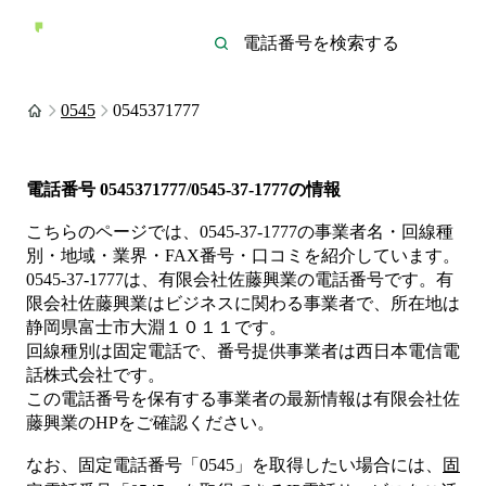
0545
0545371777
電話番号
0545371777/0545-37-1777
の情報
こちらのページでは、
0545-37-1777
の事業者名・回線種
別・地域・業界・FAX番号・口コミを紹介しています。
0545-37-1777
は、
有限会社佐藤興業
の電話番号です。
有
限会社佐藤興業は
ビジネス
に関わる事業者
で、所在地は
静岡県富士市大淵１０１１
です。
回線種別は
固定電話
で、番号提供事業者は
西日本電信電
話株式会社
です。
この電話番号を保有する事業者の最新情報は
有限会社佐
藤興業
のHP
をご確認ください。
なお、固定電話番号「
0545
」を取得したい場合には、
固