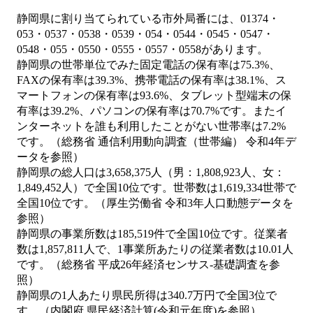
静岡県に割り当てられている市外局番には、01374・
053・0537・0538・0539・054・0544・0545・0547・
0548・055・0550・0555・0557・0558があります。
静岡県の世帯単位でみた固定電話の保有率は75.3%、
FAXの保有率は39.3%、携帯電話の保有率は38.1%、ス
マートフォンの保有率は93.6%、タブレット型端末の保
有率は39.2%、パソコンの保有率は70.7%です。またイ
ンターネットを誰も利用したことがない世帯率は7.2%
です。（総務省 通信利用動向調査（世帯編） 令和4年デ
ータを参照）
静岡県の総人口は3,658,375人（男：1,808,923人、女：
1,849,452人）で全国10位です。世帯数は1,619,334世帯で
全国10位です。（厚生労働省 令和3年人口動態データを
参照）
静岡県の事業所数は185,519件で全国10位です。従業者
数は1,857,811人で、1事業所あたりの従業者数は10.01人
です。（総務省 平成26年経済センサス‐基礎調査を参
照）
静岡県の1人あたり県民所得は340.7万円で全国3位で
す。（内閣府 県民経済計算(令和元年度)を参照）