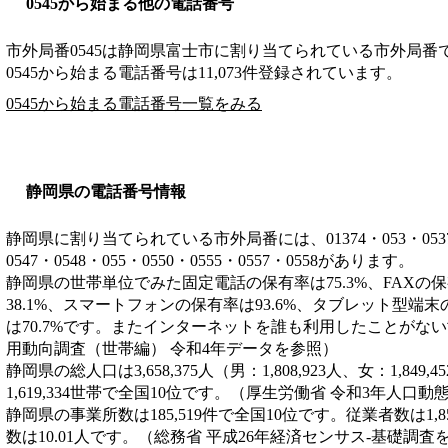
0545から始まる他の電話番号
市外局番
0545
は
静岡県富士市
に割り当てられている市外局番
0545から始まる電話番号は11,073件登録されています。
0545から始まる電話番号一覧をみる
静岡県の電話番号情報
静岡県に割り当てられている市外局番には、01374・053・0537・05
0547・0548・055・0550・0555・0557・0558があります。
静岡県の世帯単位でみた固定電話の保有率は75.3%、FAXの保
38.1%、スマートフォンの保有率は93.6%、タブレット型端末
は70.7%です。またインターネットを誰も利用したことがない
用動向調査（世帯編） 令和4年データを参照）
静岡県の総人口は3,658,375人（男：1,808,923人、女：1,84
1,619,334世帯で全国10位です。（厚生労働省 令和3年人口
静岡県の事業所数は185,519件で全国10位です。従業者数は1,8
数は10.01人です。（総務省 平成26年経済センサス‐基礎調査