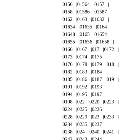
0156
01564
0157
0158
01586
01587
0162
0163
01632
01634
01635
0164
01648
0165
01654
01655
01656
01658
0166
0167
017
0172
0173
0174
0175
0176
0178
0179
018
0182
0183
0184
0185
0186
0187
019
0191
0192
0193
0194
0195
0197
0198
022
0220
0223
0224
0225
0226
0228
0229
023
0233
0234
0235
0237
0238
024
0240
0241
0242
0243
0244