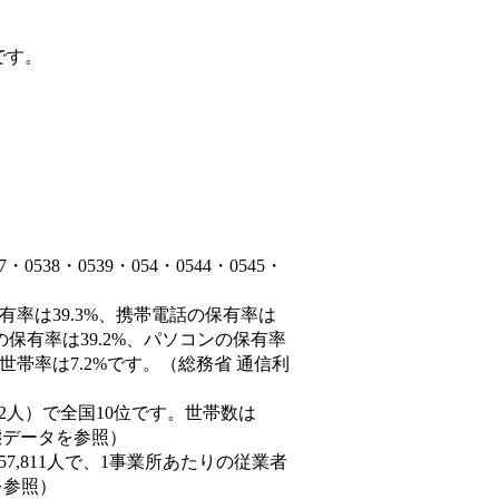
です。
38・0539・054・0544・0545・
有率は39.3%、携帯電話の保有率は
の保有率は39.2%、パソコンの保有率
世帯率は7.2%です。（総務省 通信利
9,452人）で全国10位です。世帯数は
動態データを参照）
57,811人で、1事業所あたりの従業者
を参照）