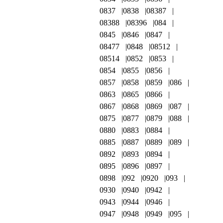
0837
0838
08387
08388
08396
084
0845
0846
0847
08477
0848
08512
08514
0852
0853
0854
0855
0856
0857
0858
0859
086
0863
0865
0866
0867
0868
0869
087
0875
0877
0879
088
0880
0883
0884
0885
0887
0889
089
0892
0893
0894
0895
0896
0897
0898
092
0920
093
0930
0940
0942
0943
0944
0946
0947
0948
0949
095