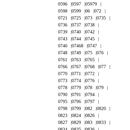
0596
0597
05979
0598
0599
06
072
0721
0725
073
0735
0736
0737
0738
0739
0740
0742
0743
0744
0745
0746
07468
0747
0748
0749
075
076
0761
0763
0765
0766
0767
0768
077
0770
0771
0772
0773
0774
0776
0778
0779
078
079
0790
0791
0794
0795
0796
0797
0798
0799
082
0820
0823
0824
0826
0827
0829
083
0833
0834
0835
0836