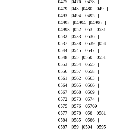
0475
0476
0478
0479
048
0480
049
0493
0494
0495
04992
04994
04996
04998
052
053
0531
0532
0533
0536
0537
0538
0539
054
0544
0545
0547
0548
055
0550
0551
0553
0554
0555
0556
0557
0558
0561
0562
0563
0564
0565
0566
0567
0568
0569
0572
0573
0574
0575
0576
05769
0577
0578
058
0581
0584
0585
0586
0587
059
0594
0595