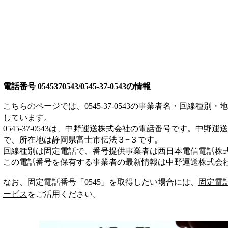
電話番号
0545370543/0545-37-0543
の情報
こちらのページでは、
0545-37-0543
の事業者名・回線種別・地
しています。
0545-37-0543
は、
中野運送株式会社
の電話番号です。
中野運送
で、所在地は静岡県富士市伝法３−３
です。
回線種別は
固定電話
で、番号提供事業者は
西日本電信電話株
この電話番号を保有する事業者の最新情報は
中野運送株式会
なお、固定電話番号「
0545
」を取得したい場合には、
固定電
ービス
をご活用ください。