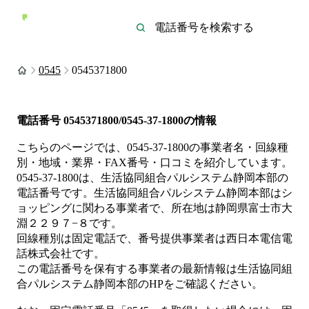
0545
0545371800
電話番号
0545371800/0545-37-1800
の情報
こちらのページでは、
0545-37-1800
の事業者名・回線種
別・地域・業界・FAX番号・口コミを紹介しています。
0545-37-1800
は、
生活協同組合パルシステム静岡本部
の
電話番号です。
生活協同組合パルシステム静岡本部は
シ
ョッピング
に関わる事業者
で、所在地は静岡県富士市大
淵２２９７−８
です。
回線種別は
固定電話
で、番号提供事業者は
西日本電信電
話株式会社
です。
この電話番号を保有する事業者の最新情報は
生活協同組
合パルシステム静岡本部
のHP
をご確認ください。