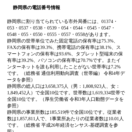
静岡県の電話番号情報
静岡県に割り当てられている市外局番には、01374・
053・0537・0538・0539・054・0544・0545・0547・
0548・055・0550・0555・0557・0558があります。
静岡県の世帯単位でみた固定電話の保有率は75.3%、
FAXの保有率は39.3%、携帯電話の保有率は38.1%、ス
マートフォンの保有率は93.6%、タブレット型端末の保
有率は39.2%、パソコンの保有率は70.7%です。またイ
ンターネットを誰も利用したことがない世帯率は7.2%
です。（総務省 通信利用動向調査（世帯編） 令和4年デ
ータを参照）
静岡県の総人口は3,658,375人（男：1,808,923人、女：
1,849,452人）で全国10位です。世帯数は1,619,334世帯で
全国10位です。（厚生労働省 令和3年人口動態データを
参照）
静岡県の事業所数は185,519件で全国10位です。従業者
数は1,857,811人で、1事業所あたりの従業者数は10.01人
です。（総務省 平成26年経済センサス‐基礎調査を参
照）