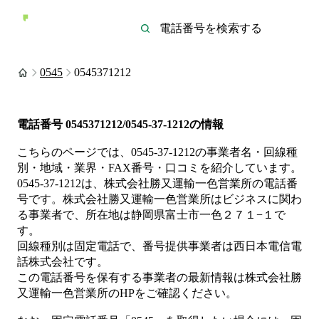
0545
0545371212
電話番号
0545371212/0545-37-1212
の情報
こちらのページでは、
0545-37-1212
の事業者名・回線種
別・地域・業界・FAX番号・口コミを紹介しています。
0545-37-1212
は、
株式会社勝又運輸一色営業所
の電話番
号です。
株式会社勝又運輸一色営業所は
ビジネス
に関わ
る事業者
で、所在地は静岡県富士市一色２７１−１
で
す。
回線種別は
固定電話
で、番号提供事業者は
西日本電信電
話株式会社
です。
この電話番号を保有する事業者の最新情報は
株式会社勝
又運輸一色営業所
のHP
をご確認ください。