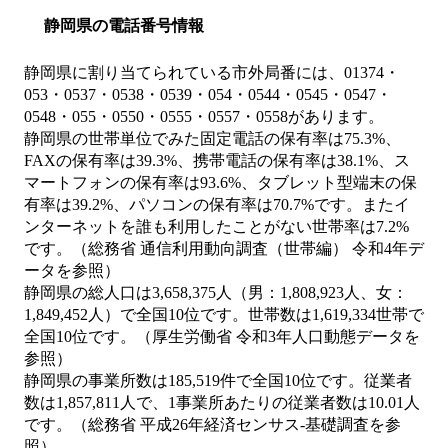
静岡県の電話番号情報
静岡県に割り当てられている市外局番には、01374・
053・0537・0538・0539・054・0544・0545・0547・
0548・055・0550・0555・0557・0558があります。
静岡県の世帯単位でみた固定電話の保有率は75.3%、
FAXの保有率は39.3%、携帯電話の保有率は38.1%、ス
マートフォンの保有率は93.6%、タブレット型端末の保
有率は39.2%、パソコンの保有率は70.7%です。またイ
ンターネットを誰も利用したことがない世帯率は7.2%
です。（総務省 通信利用動向調査（世帯編） 令和4年デ
ータを参照）
静岡県の総人口は3,658,375人（男：1,808,923人、女：
1,849,452人）で全国10位です。世帯数は1,619,334世帯で
全国10位です。（厚生労働省 令和3年人口動態データを
参照）
静岡県の事業所数は185,519件で全国10位です。従業者
数は1,857,811人で、1事業所あたりの従業者数は10.01人
です。（総務省 平成26年経済センサス‐基礎調査を参
照）