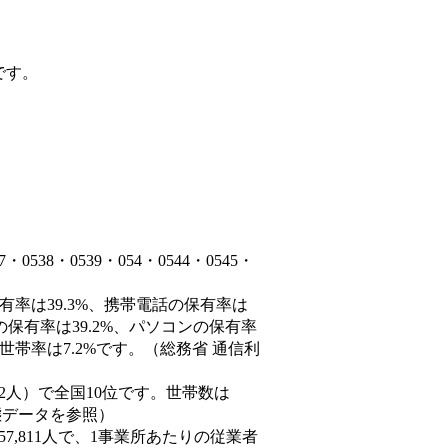
です。
38・0539・054・0544・0545・
有率は39.3%、携帯電話の保有率は
の保有率は39.2%、パソコンの保有率
世帯率は7.2%です。（総務省 通信利
9,452人）で全国10位です。世帯数は
動態データを参照）
57,811人で、1事業所あたりの従業者