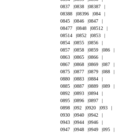
0837
0838
08387
08388
08396
084
0845
0846
0847
08477
0848
08512
08514
0852
0853
0854
0855
0856
0857
0858
0859
086
0863
0865
0866
0867
0868
0869
087
0875
0877
0879
088
0880
0883
0884
0885
0887
0889
089
0892
0893
0894
0895
0896
0897
0898
092
0920
093
0930
0940
0942
0943
0944
0946
0947
0948
0949
095