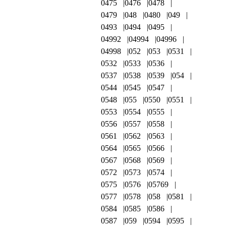
0475
0476
0478
0479
048
0480
049
0493
0494
0495
04992
04994
04996
04998
052
053
0531
0532
0533
0536
0537
0538
0539
054
0544
0545
0547
0548
055
0550
0551
0553
0554
0555
0556
0557
0558
0561
0562
0563
0564
0565
0566
0567
0568
0569
0572
0573
0574
0575
0576
05769
0577
0578
058
0581
0584
0585
0586
0587
059
0594
0595