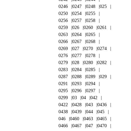
0246
0247
0248
025
0250
0254
0255
0256
0257
0258
0259
026
0260
0261
0263
0264
0265
0266
0267
0268
0269
027
0270
0274
0276
0277
0278
0279
028
0280
0282
0283
0284
0285
0287
0288
0289
029
0291
0293
0294
0295
0296
0297
0299
03
04
042
0422
0428
043
0436
0438
0439
044
045
046
0460
0463
0465
0466
0467
047
0470