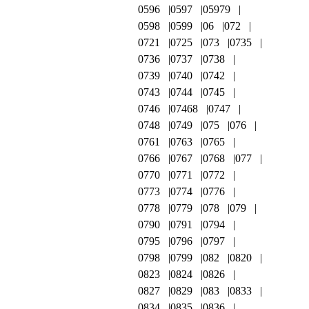
0596
0597
05979
0598
0599
06
072
0721
0725
073
0735
0736
0737
0738
0739
0740
0742
0743
0744
0745
0746
07468
0747
0748
0749
075
076
0761
0763
0765
0766
0767
0768
077
0770
0771
0772
0773
0774
0776
0778
0779
078
079
0790
0791
0794
0795
0796
0797
0798
0799
082
0820
0823
0824
0826
0827
0829
083
0833
0834
0835
0836