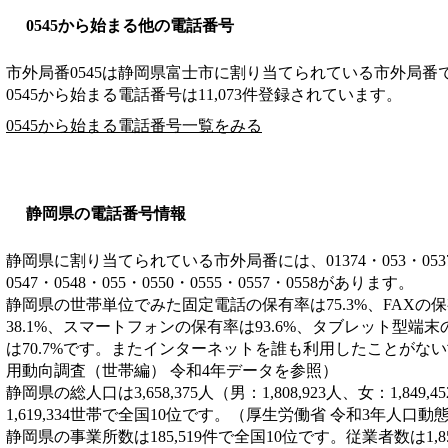
0545から始まる他の電話番号
市外局番
0545
は
静岡県富士市
に割り当てられている市外局番
0545から始まる電話番号は11,073件登録されています。
0545から始まる電話番号一覧をみる
静岡県の電話番号情報
静岡県に割り当てられている市外局番には、01374・053・0537・05
0547・0548・055・0550・0555・0557・0558があります。
静岡県の世帯単位でみた固定電話の保有率は75.3%、FAXの保
38.1%、スマートフォンの保有率は93.6%、タブレット型端末
は70.7%です。またインターネットを誰も利用したことがない
用動向調査（世帯編） 令和4年データを参照）
静岡県の総人口は3,658,375人（男：1,808,923人、女：1,84
1,619,334世帯で全国10位です。（厚生労働省 令和3年人口
静岡県の事業所数は185,519件で全国10位です。従業者数は1,8