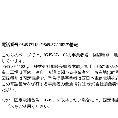
電話番号
0545371182/0545-37-1182
の情報
こちらのページでは、
0545-37-1182
の事業者名・回線種別・地
しています。
0545-37-1182
は、
株式会社加藤美蜂園本舗／富士工場
の電話番
富士工場は
医療・健康・介護
に関わる事業者
で、所在地は静
回線種別は
固定電話
で、番号提供事業者は
西日本電信電話株
この電話番号を保有する事業者の最新情報は
株式会社加藤美
ださい。
なお、固定電話番号「
0545
」を取得したい場合には、
固定電
ービス
をご活用ください。