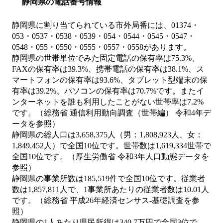
静岡県の電話番号情報
静岡県に割り当てられている市外局番には、01374・
053・0537・0538・0539・054・0544・0545・0547・
0548・055・0550・0555・0557・0558があります。
静岡県の世帯単位でみた固定電話の保有率は75.3%、
FAXの保有率は39.3%、携帯電話の保有率は38.1%、ス
マートフォンの保有率は93.6%、タブレット型端末の保
有率は39.2%、パソコンの保有率は70.7%です。またイ
ンターネットを誰も利用したことがない世帯率は7.2%
です。（総務省 通信利用動向調査（世帯編） 令和4年デ
ータを参照）
静岡県の総人口は3,658,375人（男：1,808,923人、女：
1,849,452人）で全国10位です。世帯数は1,619,334世帯で
全国10位です。（厚生労働省 令和3年人口動態データを
参照）
静岡県の事業所数は185,519件で全国10位です。従業者
数は1,857,811人で、1事業所あたりの従業者数は10.01人
です。（総務省 平成26年経済センサス‐基礎調査を参
照）
静岡県の1人あたり県民所得は340.7万円で全国3位で