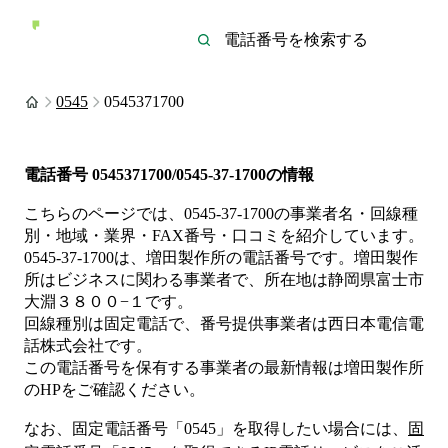
0545
0545371700
電話番号
0545371700/0545-37-1700
の情報
こちらのページでは、
0545-37-1700
の事業者名・回線種
別・地域・業界・FAX番号・口コミを紹介しています。
0545-37-1700
は、
増田製作所
の電話番号です。
増田製作
所は
ビジネス
に関わる事業者
で、所在地は静岡県富士市
大淵３８００−１
です。
回線種別は
固定電話
で、番号提供事業者は
西日本電信電
話株式会社
です。
この電話番号を保有する事業者の最新情報は
増田製作所
のHP
をご確認ください。
なお、固定電話番号「
0545
」を取得したい場合には、
固