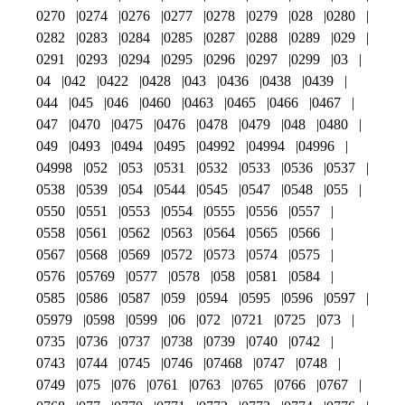
0270
0274
0276
0277
0278
0279
028
0280
0282
0283
0284
0285
0287
0288
0289
029
0291
0293
0294
0295
0296
0297
0299
03
04
042
0422
0428
043
0436
0438
0439
044
045
046
0460
0463
0465
0466
0467
047
0470
0475
0476
0478
0479
048
0480
049
0493
0494
0495
04992
04994
04996
04998
052
053
0531
0532
0533
0536
0537
0538
0539
054
0544
0545
0547
0548
055
0550
0551
0553
0554
0555
0556
0557
0558
0561
0562
0563
0564
0565
0566
0567
0568
0569
0572
0573
0574
0575
0576
05769
0577
0578
058
0581
0584
0585
0586
0587
059
0594
0595
0596
0597
05979
0598
0599
06
072
0721
0725
073
0735
0736
0737
0738
0739
0740
0742
0743
0744
0745
0746
07468
0747
0748
0749
075
076
0761
0763
0765
0766
0767