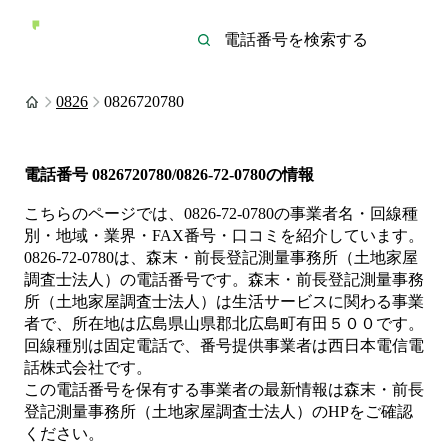
0826
0826720780
電話番号
0826720780/0826-72-0780
の情報
こちらのページでは、
0826-72-0780
の事業者名・回線種
別・地域・業界・FAX番号・口コミを紹介しています。
0826-72-0780
は、
森末・前長登記測量事務所（土地家屋
調査士法人）
の電話番号です。
森末・前長登記測量事務
所（土地家屋調査士法人）は
生活サービス
に関わる事業
者
で、所在地は広島県山県郡北広島町有田５００
です。
回線種別は
固定電話
で、番号提供事業者は
西日本電信電
話株式会社
です。
この電話番号を保有する事業者の最新情報は
森末・前長
登記測量事務所（土地家屋調査士法人）
のHP
をご確認
ください。