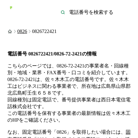
0826
0826722421
電話番号
0826722421/0826-72-2421
の情報
こちらのページでは、
0826-72-2421
の事業者名・回線種
別・地域・業界・FAX番号・口コミを紹介しています。
0826-72-2421
は、
佐々木木工
の電話番号です。
佐々木木
工は
ビジネス
に関わる事業者
で、所在地は広島県山県郡
北広島町壬生６５８
です。
回線種別は
固定電話
で、番号提供事業者は
西日本電信電
話株式会社
です。
この電話番号を保有する事業者の最新情報は
佐々木木工
のHP
をご確認ください。
なお、固定電話番号「
0826
」を取得したい場合には、
固