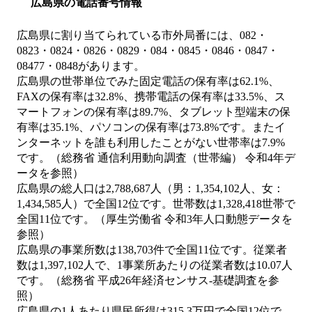
広島県の電話番号情報
広島県に割り当てられている市外局番には、082・
0823・0824・0826・0829・084・0845・0846・0847・
08477・0848があります。
広島県の世帯単位でみた固定電話の保有率は62.1%、
FAXの保有率は32.8%、携帯電話の保有率は33.5%、ス
マートフォンの保有率は89.7%、タブレット型端末の保
有率は35.1%、パソコンの保有率は73.8%です。またイ
ンターネットを誰も利用したことがない世帯率は7.9%
です。（総務省 通信利用動向調査（世帯編） 令和4年デ
ータを参照）
広島県の総人口は2,788,687人（男：1,354,102人、女：
1,434,585人）で全国12位です。世帯数は1,328,418世帯で
全国11位です。（厚生労働省 令和3年人口動態データを
参照）
広島県の事業所数は138,703件で全国11位です。従業者
数は1,397,102人で、1事業所あたりの従業者数は10.07人
です。（総務省 平成26年経済センサス‐基礎調査を参
照）
広島県の1人あたり県民所得は315.3万円で全国12位で