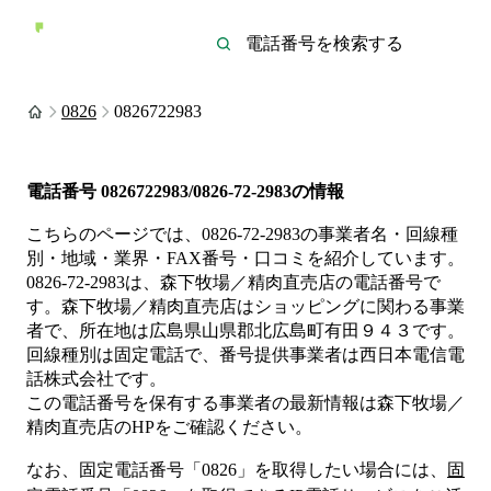
0826
0826722983
電話番号
0826722983/0826-72-2983
の情報
こちらのページでは、
0826-72-2983
の事業者名・回線種
別・地域・業界・FAX番号・口コミを紹介しています。
0826-72-2983
は、
森下牧場／精肉直売店
の電話番号で
す。
森下牧場／精肉直売店は
ショッピング
に関わる事業
者
で、所在地は広島県山県郡北広島町有田９４３
です。
回線種別は
固定電話
で、番号提供事業者は
西日本電信電
話株式会社
です。
この電話番号を保有する事業者の最新情報は
森下牧場／
精肉直売店
のHP
をご確認ください。
なお、固定電話番号「
0826
」を取得したい場合には、
固