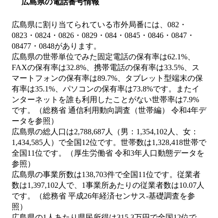
広島県の電話番号情報
広島県に割り当てられている市外局番には、082・
0823・0824・0826・0829・084・0845・0846・0847・
08477・0848があります。
広島県の世帯単位でみた固定電話の保有率は62.1%、
FAXの保有率は32.8%、携帯電話の保有率は33.5%、ス
マートフォンの保有率は89.7%、タブレット型端末の保
有率は35.1%、パソコンの保有率は73.8%です。またイ
ンターネットを誰も利用したことがない世帯率は7.9%
です。（総務省 通信利用動向調査（世帯編） 令和4年デ
ータを参照）
広島県の総人口は2,788,687人（男：1,354,102人、女：
1,434,585人）で全国12位です。世帯数は1,328,418世帯で
全国11位です。（厚生労働省 令和3年人口動態データを
参照）
広島県の事業所数は138,703件で全国11位です。従業者
数は1,397,102人で、1事業所あたりの従業者数は10.07人
です。（総務省 平成26年経済センサス‐基礎調査を参
照）
広島県の1人あたり県民所得は315.3万円で全国12位で