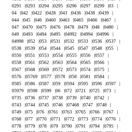
0291
0293
0294
0295
0296
0297
0299
03
04
042
0422
0428
043
0436
0438
0439
044
045
046
0460
0463
0465
0466
0467
047
0470
0475
0476
0478
0479
048
0480
049
0493
0494
0495
04992
04994
04996
04998
052
053
0531
0532
0533
0536
0537
0538
0539
054
0544
0545
0547
0548
055
0550
0551
0553
0554
0555
0556
0557
0558
0561
0562
0563
0564
0565
0566
0567
0568
0569
0572
0573
0574
0575
0576
05769
0577
0578
058
0581
0584
0585
0586
0587
059
0594
0595
0596
0597
05979
0598
0599
06
072
0721
0725
073
0735
0736
0737
0738
0739
0740
0742
0743
0744
0745
0746
07468
0747
0748
0749
075
076
0761
0763
0765
0766
0767
0768
077
0770
0771
0772
0773
0774
0776
0778
0779
078
079
0790
0791
0794
0795