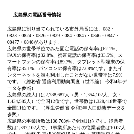
広島県の電話番号情報
広島県に割り当てられている市外局番には、082・
0823・0824・0826・0829・084・0845・0846・0847・
08477・0848があります。
広島県の世帯単位でみた固定電話の保有率は62.1%、
FAXの保有率は32.8%、携帯電話の保有率は33.5%、ス
マートフォンの保有率は89.7%、タブレット型端末の保
有率は35.1%、パソコンの保有率は73.8%です。またイ
ンターネットを誰も利用したことがない世帯率は7.9%
です。（総務省 通信利用動向調査（世帯編） 令和4年デ
ータを参照）
広島県の総人口は2,788,687人（男：1,354,102人、女：
1,434,585人）で全国12位です。世帯数は1,328,418世帯で
全国11位です。（厚生労働省 令和3年人口動態データを
参照）
広島県の事業所数は138,703件で全国11位です。従業者
数は1,397,102人で、1事業所あたりの従業者数は10.07人