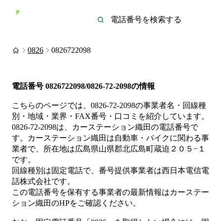
0826
0826722098
電話番号
0826722098/0826-72-2098
の情報
こちらのページでは、
0826-72-2098
の事業者名・回線種
別・地域・業界・FAX番号・口コミを紹介しています。
0826-72-2098
は、
カーステーション織田
の電話番号で
す。
カーステーション織田は
自動車・バイク
に関わる事
業者
で、所在地は広島県山県郡北広島町蔵迫２０５−１
です。
回線種別は
固定電話
で、番号提供事業者は
西日本電信電
話株式会社
です。
この電話番号を保有する事業者の最新情報は
カーステー
ション織田
のHP
をご確認ください。