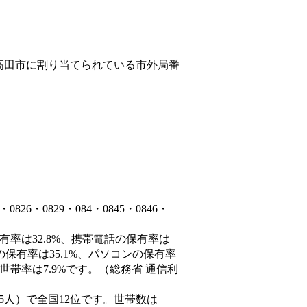
高田市
に割り当てられている市外局番
6・0829・084・0845・0846・
有率は32.8%、携帯電話の保有率は
の保有率は35.1%、パソコンの保有率
世帯率は7.9%です。（総務省 通信利
4,585人）で全国12位です。世帯数は