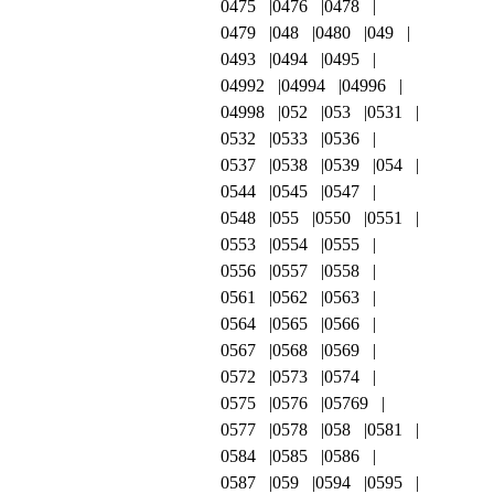
0475
0476
0478
0479
048
0480
049
0493
0494
0495
04992
04994
04996
04998
052
053
0531
0532
0533
0536
0537
0538
0539
054
0544
0545
0547
0548
055
0550
0551
0553
0554
0555
0556
0557
0558
0561
0562
0563
0564
0565
0566
0567
0568
0569
0572
0573
0574
0575
0576
05769
0577
0578
058
0581
0584
0585
0586
0587
059
0594
0595