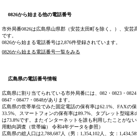
0826から始まる他の電話番号
市外局番
0826
は
広島県山県郡（安芸太田町を除く。）、安芸
です。
0826から始まる電話番号は2,876件登録されています。
0826から始まる電話番号一覧をみる
広島県の電話番号情報
広島県に割り当てられている市外局番には、082・0823・0824・082
0847・08477・0848があります。
広島県の世帯単位でみた固定電話の保有率は62.1%、FAXの保
33.5%、スマートフォンの保有率は89.7%、タブレット型端末
は73.8%です。またインターネットを誰も利用したことがない
用動向調査（世帯編） 令和4年データを参照）
広島県の総人口は2,788,687人（男：1,354,102人、女：1,43