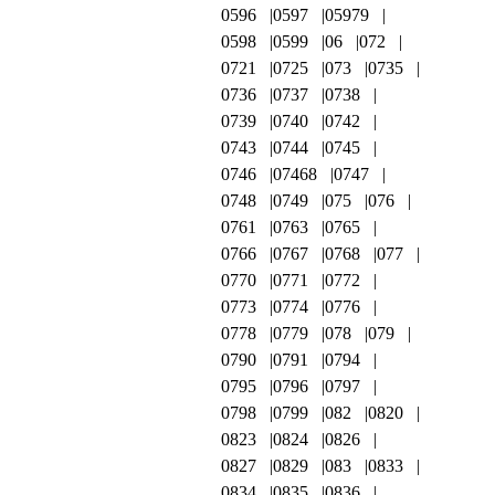
0596
0597
05979
0598
0599
06
072
0721
0725
073
0735
0736
0737
0738
0739
0740
0742
0743
0744
0745
0746
07468
0747
0748
0749
075
076
0761
0763
0765
0766
0767
0768
077
0770
0771
0772
0773
0774
0776
0778
0779
078
079
0790
0791
0794
0795
0796
0797
0798
0799
082
0820
0823
0824
0826
0827
0829
083
0833
0834
0835
0836