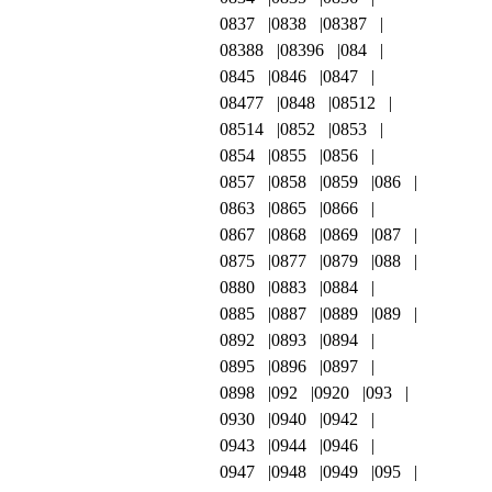
0837
0838
08387
08388
08396
084
0845
0846
0847
08477
0848
08512
08514
0852
0853
0854
0855
0856
0857
0858
0859
086
0863
0865
0866
0867
0868
0869
087
0875
0877
0879
088
0880
0883
0884
0885
0887
0889
089
0892
0893
0894
0895
0896
0897
0898
092
0920
093
0930
0940
0942
0943
0944
0946
0947
0948
0949
095