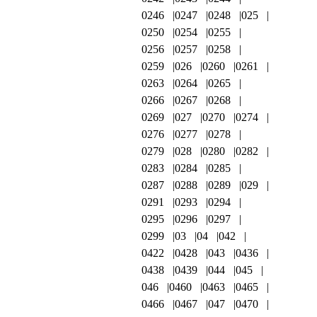
0246
0247
0248
025
0250
0254
0255
0256
0257
0258
0259
026
0260
0261
0263
0264
0265
0266
0267
0268
0269
027
0270
0274
0276
0277
0278
0279
028
0280
0282
0283
0284
0285
0287
0288
0289
029
0291
0293
0294
0295
0296
0297
0299
03
04
042
0422
0428
043
0436
0438
0439
044
045
046
0460
0463
0465
0466
0467
047
0470