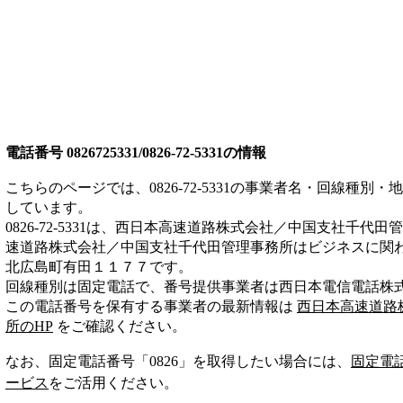
電話番号
0826725331/0826-72-5331
の情報
こちらのページでは、
0826-72-5331
の事業者名・回線種別・地
しています。
0826-72-5331
は、
西日本高速道路株式会社／中国支社千代田管
速道路株式会社／中国支社千代田管理事務所は
ビジネス
に関
北広島町有田１１７７
です。
回線種別は
固定電話
で、番号提供事業者は
西日本電信電話株
この電話番号を保有する事業者の最新情報は
西日本高速道路
所
のHP
をご確認ください。
なお、固定電話番号「
0826
」を取得したい場合には、
固定電
ービス
をご活用ください。