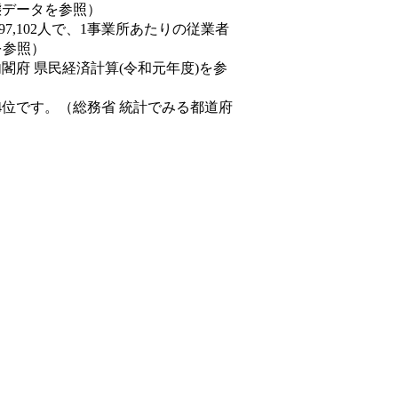
動態データを参照）
97,102人で、1事業所あたりの従業者
を参照）
内閣府 県民経済計算(令和元年度)を参
4位です。（総務省 統計でみる都道府