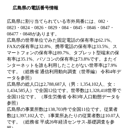
広島県の電話番号情報
広島県に割り当てられている市外局番には、082・
0823・0824・0826・0829・084・0845・0846・0847・
08477・0848があります。
広島県の世帯単位でみた固定電話の保有率は62.1%、
FAXの保有率は32.8%、携帯電話の保有率は33.5%、ス
マートフォンの保有率は89.7%、タブレット型端末の保
有率は35.1%、パソコンの保有率は73.8%です。またイ
ンターネットを誰も利用したことがない世帯率は7.9%
です。（総務省 通信利用動向調査（世帯編） 令和4年デ
ータを参照）
広島県の総人口は2,788,687人（男：1,354,102人、女：
1,434,585人）で全国12位です。世帯数は1,328,418世帯で
全国11位です。（厚生労働省 令和3年人口動態データを
参照）
広島県の事業所数は138,703件で全国11位です。従業者
数は1,397,102人で、1事業所あたりの従業者数は10.07人
です。（総務省 平成26年経済センサス‐基礎調査を参