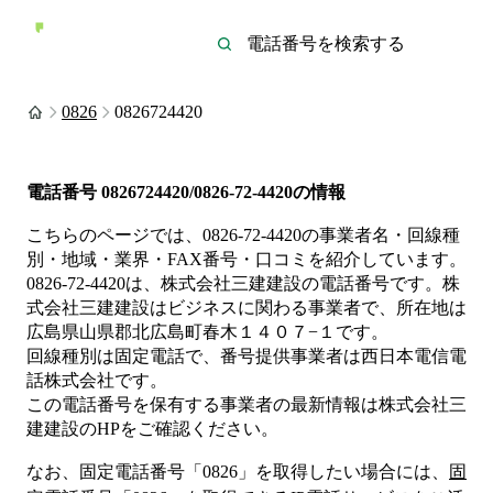
0826
0826724420
電話番号
0826724420/0826-72-4420
の情報
こちらのページでは、
0826-72-4420
の事業者名・回線種
別・地域・業界・FAX番号・口コミを紹介しています。
0826-72-4420
は、
株式会社三建建設
の電話番号です。
株
式会社三建建設は
ビジネス
に関わる事業者
で、所在地は
広島県山県郡北広島町春木１４０７−１
です。
回線種別は
固定電話
で、番号提供事業者は
西日本電信電
話株式会社
です。
この電話番号を保有する事業者の最新情報は
株式会社三
建建設
のHP
をご確認ください。
なお、固定電話番号「
0826
」を取得したい場合には、
固